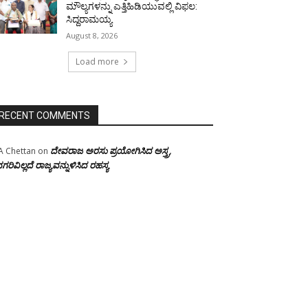
ಮೌಲ್ಯಗಳನ್ನು ಎತ್ತಿಹಿಡಿಯುವಲ್ಲಿ ವಿಫಲ:
ಸಿದ್ದರಾಮಯ್ಯ
August 8, 2026
Load more
RECENT COMMENTS
ದೇವರಾಜ ಅರಸು ಪ್ರಯೋಗಿಸಿದ ಅಸ್ತ್ರ,
A Chettan
on
ಗರಿವಿಲ್ಲದೆ ರಾಜ್ಯವನ್ನುಳಿಸಿದ ರಹಸ್ಯ