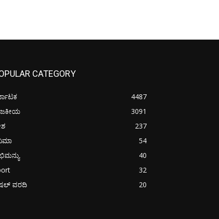
OPULAR CATEGORY
್ನಾಟಕ
4487
ಾಜಕೀಯ
3091
ೇಶ
237
ನಿಮಾ
54
ಿಮನ್ಯು
40
ort
32
ಪೆಷಲ್ ವರದಿ
20