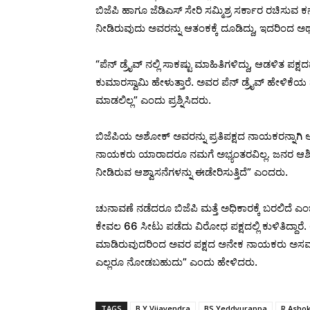
ಬಿಜೆಪಿ ಹಾಗೂ ಜೆಡಿಎಸ್ ಸೇರಿ ಸಮ್ಮಿಶ್ರ ಸರ್ಕಾರ ರಚಿಸುವ ಕನಸ
ನೀಡಿರುವುದು ಅವರನ್ನು ಆತಂಕಕ್ಕೆ ದೂಡಿದ್ದು, ಇದರಿಂದ ಅರ್ಥ
“ಪೆನ್ ಡ್ರೈವ್ ನಲ್ಲಿ ಸಾಕಷ್ಟು ಮಾಹಿತಿಗಳಿದ್ದು, ಆಡಳಿತ 
ಕುಮಾರಸ್ವಾಮಿ ಹೇಳುತ್ತಾರೆ. ಅವರ ಪೆನ್ ಡ್ರೈವ್ ಹೇಳಿಕೆ
ಮಾಡಲಿಲ್ಲ” ಎಂದು ಪ್ರಶ್ನಿಸಿದರು.
ಬಿಜೆಪಿಯ ಅಶೋಕ್ ಅವರನ್ನು ಪ್ರತಿಪಕ್ಷದ ನಾಯಕರನ್ನಾಗಿ ಆಯ್ಕೆ
ನಾಯಕರು ಯಾರಾದರೂ ನಮಗೆ ಅಭ್ಯಂತರವಿಲ್ಲ. ಜನರ ಆಶೀರ್ವ
ನೀಡಿರುವ ಆಶ್ವಾಸನೆಗಳನ್ನು ಈಡೇರಿಸುತ್ತಿದೆ” ಎಂದರು.
ಚುನಾವಣೆ ನಡೆದರೂ ಬಿಜೆಪಿ ಮತ್ತೆ ಅಧಿಕಾರಕ್ಕೆ ಬರಲಿದೆ ಎ
ಕೇವಲ 66 ಸೀಟು ಪಡೆದು ವಿರೋಧ ಪಕ್ಷದಲ್ಲಿ ಕುಳಿತಿದ್ದಾರೆ. 
ಮಾಡಿರುವುದರಿಂದ ಅವರ ಪಕ್ಷದ ಅನೇಕ ನಾಯಕರು ಅಸಮಧಾನಗೊಂಡ
ಎಲ್ಲರೂ ನೋಡಬಹುದು” ಎಂದು ಹೇಳಿದರು.
TAGS
B Y Vijayendra
BS Yeddyurappa
R Asho