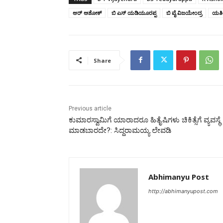
ಆರ್‌ ಅಶೋಕ್‌
ಬಿ ಎಸ್‌ ಯಡಿಯೂರಪ್ಪ
ಬಿ ವೈ ವಿಜಯೇಂದ್ರ
ಯತೀಂ
Share
Previous article
ಕುಮಾರಸ್ವಾಮಿಗೆ ಯಾರಾದರೂ ಹಿತೈಷಿಗಳು ಚಿಕಿತ್ಸೆಗೆ ವ್ಯವಸ್ಥೆ
ಮಾಡಬಾರದೇ?: ಸಿದ್ದರಾಮಯ್ಯ ಲೇವಡಿ
Abhimanyu Post
http://abhimanyupost.com