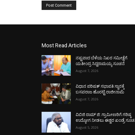
Most Read Articles
ನಷ್ಟವಾದ ಬೆಳೆಯ ನಿಖರ ಸಮೀಕ್ಷೆಗೆ
ಯತೀಂದ್ರ ಸಿದ್ದರಾಮಯ್ಯ ಸೂಚನೆ
August 7, 2026
ವಿಧಾನ ಪರಿಷತ್ ಸಭಾಪತಿ ಸ್ಥಾನಕ್ಕೆ
ಬಸವರಾಜ ಹೊರಟ್ಟಿ ರಾಜೀನಾಮೆ
August 7, 2026
ವಿಬಿಜಿ ರಾಮ್ ಜಿ: ಗ್ರಾಮೀಣರಿಗೆ ಗರಿಷ್ಠ
ಉದ್ಯೋಗ ನೀಡಲು ಈಶ್ವರ ಖಂಡ್ರೆ ಸೂಚ
August 5, 2026