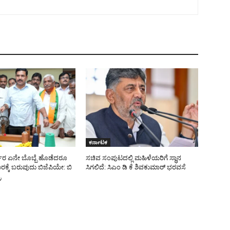
ಕರ್ನಾಟಕ
್ಕಾರ ಏನೇ ಬೊಬ್ಬೆ ಹೊಡೆದರೂ
ಸಚಿವ ಸಂಪುಟದಲ್ಲಿ ಮಹಿಳೆಯರಿಗೆ ಸ್ಥಾನ
ಕ್ಕೆ ಬರುವುದು ಬಿಜೆಪಿಯೇ: ಬಿ
ಸಿಗಲಿದೆ: ಸಿಎಂ ಡಿ ಕೆ ಶಿವಕುಮಾರ್ ಭರವಸೆ
ರ