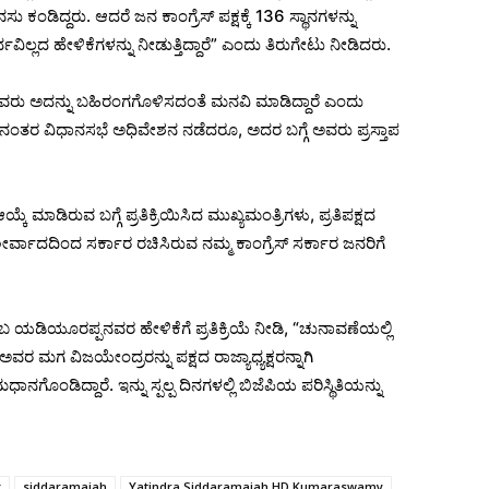
ು ಕಂಡಿದ್ದರು. ಆದರೆ ಜನ ಕಾಂಗ್ರೆಸ್ ಪಕ್ಷಕ್ಕೆ 136 ಸ್ಥಾನಗಳನ್ನು
ವಿಲ್ಲದ ಹೇಳಿಕೆಗಳನ್ನು ನೀಡುತ್ತಿದ್ದಾರೆ” ಎಂದು ತಿರುಗೇಟು ನೀಡಿದರು.
ಪಕ್ಷದವರು ಅದನ್ನು ಬಹಿರಂಗಗೊಳಿಸದಂತೆ ಮನವಿ ಮಾಡಿದ್ದಾರೆ ಎಂದು
ಯ ನಂತರ ವಿಧಾನಸಭೆ ಅಧಿವೇಶನ ನಡೆದರೂ, ಅದರ ಬಗ್ಗೆ ಅವರು ಪ್ರಸ್ತಾಪ
 ಮಾಡಿರುವ ಬಗ್ಗೆ ಪ್ರತಿಕ್ರಿಯಿಸಿದ ಮುಖ್ಯಮಂತ್ರಿಗಳು, ಪ್ರತಿಪಕ್ಷದ
ಾದದಿಂದ ಸರ್ಕಾರ ರಚಿಸಿರುವ ನಮ್ಮ ಕಾಂಗ್ರೆಸ್ ಸರ್ಕಾರ ಜನರಿಗೆ
ಂಬ ಯಡಿಯೂರಪ್ಪನವರ ಹೇಳಿಕೆಗೆ ಪ್ರತಿಕ್ರಿಯೆ ನೀಡಿ, “ಚುನಾವಣೆಯಲ್ಲಿ
ಅವರ ಮಗ ವಿಜಯೇಂದ್ರರನ್ನು ಪಕ್ಷದ ರಾಜ್ಯಾಧ್ಯಕ್ಷರನ್ನಾಗಿ
ಿದ್ದಾರೆ. ಇನ್ನು ಸ್ಪಲ್ಪ ದಿನಗಳಲ್ಲಿ ಬಿಜೆಪಿಯ ಪರಿಸ್ಥಿತಿಯನ್ನು
k
siddaramaiah
Yatindra Siddaramaiah HD Kumaraswamy