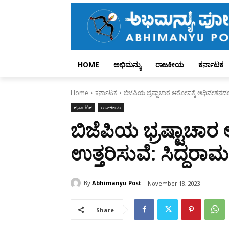
HOME
ಅಭಿಮನ್ಯು
ರಾಜಕೀಯ
ಕರ್ನಾಟಕ
Home
ಕರ್ನಾಟಕ
ಬಿಜೆಪಿಯ ಭ್ರಷ್ಟಾಚಾರ ಆರೋಪಕ್ಕೆ ಅಧಿವೇಶನದಲ್ಲಿ
ಕರ್ನಾಟಕ
ರಾಜಕೀಯ
ಬಿಜೆಪಿಯ ಭ್ರಷ್ಟಾಚಾರ
ಉತ್ತರಿಸುವೆ: ಸಿದ್ದರಾ
By
Abhimanyu Post
November 18, 2023
Share