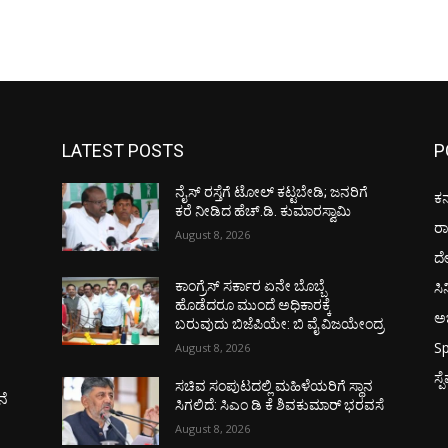
LATEST POSTS
P
ನೈಸ್ ರಸ್ತೆಗೆ ಟೋಲ್ ಕಟ್ಟಬೇಡಿ; ಜನರಿಗೆ
ಕರ
ಕರೆ ನೀಡಿದ ಹೆಚ್.ಡಿ. ಕುಮಾರಸ್ವಾಮಿ
ರ
August 8, 2026
ದ
ಸಿ
ಕಾಂಗ್ರೆಸ್ ಸರ್ಕಾರ ಏನೇ ಬೊಬ್ಬೆ
ಹೊಡೆದರೂ ಮುಂದೆ ಅಧಿಕಾರಕ್ಕೆ
ಅಭ
ಬರುವುದು ಬಿಜೆಪಿಯೇ: ಬಿ ವೈ ವಿಜಯೇಂದ್ರ
Sp
August 8, 2026
ಸ್
ಸಚಿವ ಸಂಪುಟದಲ್ಲಿ ಮಹಿಳೆಯರಿಗೆ ಸ್ಥಾನ
ನೆ
ಸಿಗಲಿದೆ: ಸಿಎಂ ಡಿ ಕೆ ಶಿವಕುಮಾರ್ ಭರವಸೆ
August 8, 2026