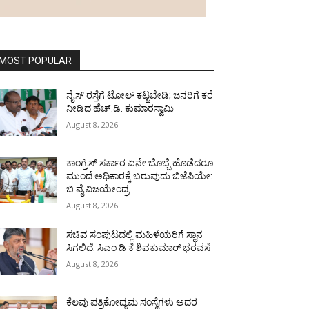
MOST POPULAR
ನೈಸ್ ರಸ್ತೆಗೆ ಟೋಲ್ ಕಟ್ಟಬೇಡಿ; ಜನರಿಗೆ ಕರೆ
ನೀಡಿದ ಹೆಚ್.ಡಿ. ಕುಮಾರಸ್ವಾಮಿ
August 8, 2026
ಕಾಂಗ್ರೆಸ್ ಸರ್ಕಾರ ಏನೇ ಬೊಬ್ಬೆ ಹೊಡೆದರೂ
ಮುಂದೆ ಅಧಿಕಾರಕ್ಕೆ ಬರುವುದು ಬಿಜೆಪಿಯೇ:
ಬಿ ವೈ ವಿಜಯೇಂದ್ರ
August 8, 2026
ಸಚಿವ ಸಂಪುಟದಲ್ಲಿ ಮಹಿಳೆಯರಿಗೆ ಸ್ಥಾನ
ಸಿಗಲಿದೆ: ಸಿಎಂ ಡಿ ಕೆ ಶಿವಕುಮಾರ್ ಭರವಸೆ
August 8, 2026
ಕೆಲವು ಪತ್ರಿಕೋದ್ಯಮ ಸಂಸ್ಥೆಗಳು ಅದರ