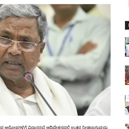
ಾಚಾರದ ಆರೋಪಗಳಿಗೆ ವಿಧಾನಸಭೆ ಅಧಿವೇಶನದಲ್ಲಿ ಉತ್ತರ ನೀಡಲಾಗುವುದು