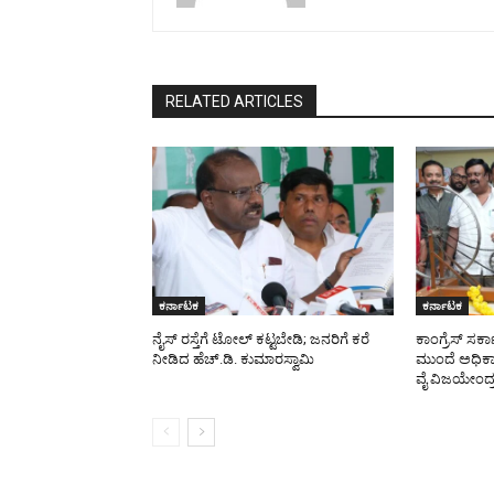
RELATED ARTICLES
ಕರ್ನಾಟಕ
ಕರ್ನಾಟಕ
ನೈಸ್ ರಸ್ತೆಗೆ ಟೋಲ್ ಕಟ್ಟಬೇಡಿ; ಜನರಿಗೆ ಕರೆ
ಕಾಂಗ್ರೆಸ್ ಸರ
ನೀಡಿದ ಹೆಚ್.ಡಿ. ಕುಮಾರಸ್ವಾಮಿ
ಮುಂದೆ ಅಧಿಕಾರ
ವೈ ವಿಜಯೇಂದ್