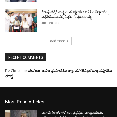
ಕೆಲವು ಪತ್ರಿಕೋದ್ಯಮ ಸಂಸ್ಥೆಗಳು ಅದರ ಮೌಲ್ಯಗಳನ್ನು
ಎತ್ತಿಹಿಡಿಯುವಲ್ಲಿ ವಿಫಲ: ಸಿದ್ದರಾಮಯ್ಯ
August 8, 2026
Load more
RECENT COMMENTS
ದೇವರಾಜ ಅರಸು ಪ್ರಯೋಗಿಸಿದ ಅಸ್ತ್ರ, ತನಗರಿವಿಲ್ಲದೆ ರಾಜ್ಯವನ್ನುಳಿಸಿದ
B A Chettan
on
ರಹಸ್ಯ
Most Read Articles
ಮೋದಿ ರೀಲ್‌ಗಳಿಗೆ ಅಂಧಭಕ್ತರು ಮೆಚ್ಚಬಹುದು,