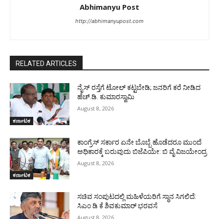
Abhimanyu Post
http://abhimanyupost.com
RELATED ARTICLES
ನೈಸ್ ರಸ್ತೆಗೆ ಟೋಲ್ ಕಟ್ಟಬೇಡಿ; ಜನರಿಗೆ ಕರೆ ನೀಡಿದ
ಹೆಚ್.ಡಿ. ಕುಮಾರಸ್ವಾಮಿ
August 8, 2026
ಕರ್ನಾಟಕ
ಕಾಂಗ್ರೆಸ್ ಸರ್ಕಾರ ಏನೇ ಬೊಬ್ಬೆ ಹೊಡೆದರೂ ಮುಂದೆ
ಅಧಿಕಾರಕ್ಕೆ ಬರುವುದು ಬಿಜೆಪಿಯೇ: ಬಿ ವೈ ವಿಜಯೇಂದ್ರ
August 8, 2026
ಕರ್ನಾಟಕ
ಸಚಿವ ಸಂಪುಟದಲ್ಲಿ ಮಹಿಳೆಯರಿಗೆ ಸ್ಥಾನ ಸಿಗಲಿದೆ:
ಸಿಎಂ ಡಿ ಕೆ ಶಿವಕುಮಾರ್ ಭರವಸೆ
August 8, 2026