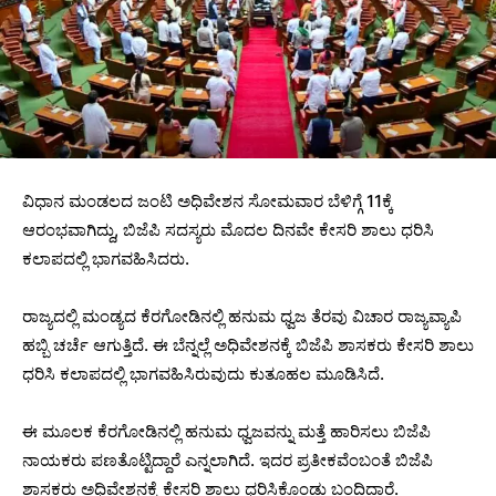
ವಿಧಾನ ಮಂಡಲದ ಜಂಟಿ‌ ಅಧಿವೇಶನ ಸೋಮವಾರ ಬೆಳಿಗ್ಗೆ 11ಕ್ಕೆ
ಆರಂಭವಾಗಿದ್ದು, ಬಿಜೆಪಿ ಸದಸ್ಯರು ಮೊದಲ ದಿನವೇ ಕೇಸರಿ ಶಾಲು ಧರಿಸಿ
ಕಲಾಪದಲ್ಲಿ ಭಾಗವಹಿಸಿದರು.
ರಾಜ್ಯದಲ್ಲಿ ಮಂಡ್ಯದ ಕೆರಗೋಡಿನಲ್ಲಿ ಹನುಮ ಧ್ವಜ ತೆರವು ವಿಚಾರ ರಾಜ್ಯವ್ಯಾಪಿ
ಹಬ್ಬಿ ಚರ್ಚೆ ಆಗುತ್ತಿದೆ. ಈ ಬೆನ್ನಲ್ಲೆ ಅಧಿವೇಶನಕ್ಕೆ ಬಿಜೆಪಿ ಶಾಸಕರು ಕೇಸರಿ ಶಾಲು
ಧರಿಸಿ ಕಲಾಪದಲ್ಲಿ ಭಾಗವಹಿಸಿರುವುದು ಕುತೂಹಲ ಮೂಡಿಸಿದೆ.
ಈ ಮೂಲಕ ಕೆರಗೋಡಿನಲ್ಲಿ ಹನುಮ ಧ್ವಜವನ್ನು ಮತ್ತೆ ಹಾರಿಸಲು ಬಿಜೆಪಿ
ನಾಯಕರು ಪಣತೊಟ್ಟಿದ್ದಾರೆ ಎನ್ನಲಾಗಿದೆ. ಇದರ ಪ್ರತೀಕವೆಂಬಂತೆ ಬಿಜೆಪಿ
ಶಾಸಕರು ಅಧಿವೇಶನಕ್ಕೆ ಕೇಸರಿ ಶಾಲು ಧರಿಸಿಕೊಂಡು ಬಂದಿದ್ದಾರೆ.