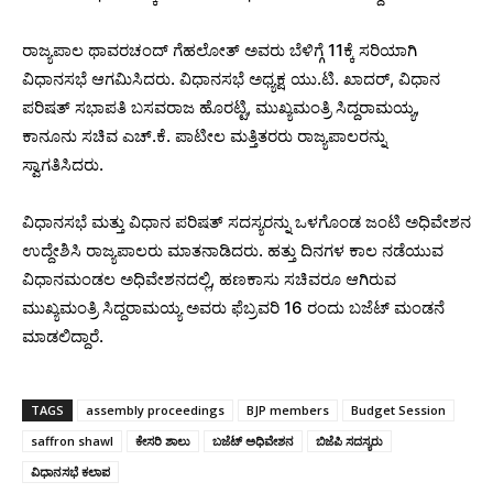
ರಾಜ್ಯಪಾಲ ಥಾವರಚಂದ್ ಗೆಹಲೋತ್ ಅವರು ಬೆಳಿಗ್ಗೆ 11ಕ್ಕೆ ಸರಿಯಾಗಿ
ವಿಧಾನಸಭೆ ಆಗಮಿಸಿದರು. ವಿಧಾನಸಭೆ ಅಧ್ಯಕ್ಷ ಯು.ಟಿ. ಖಾದರ್, ವಿಧಾನ
ಪರಿಷತ್ ಸಭಾಪತಿ ಬಸವರಾಜ ಹೊರಟ್ಟಿ, ಮುಖ್ಯಮಂತ್ರಿ ಸಿದ್ದರಾಮಯ್ಯ,
ಕಾನೂನು ಸಚಿವ ಎಚ್.ಕೆ. ಪಾಟೀಲ ಮತ್ತಿತರರು ರಾಜ್ಯಪಾಲರನ್ನು
ಸ್ವಾಗತಿಸಿದರು.
ವಿಧಾನಸಭೆ ಮತ್ತು ವಿಧಾನ ಪರಿಷತ್ ಸದಸ್ಯರನ್ನು ಒಳಗೊಂಡ ಜಂಟಿ ಅಧಿವೇಶನ
ಉದ್ದೇಶಿಸಿ ರಾಜ್ಯಪಾಲರು ಮಾತನಾಡಿದರು. ಹತ್ತು ದಿನಗಳ ಕಾಲ ನಡೆಯುವ
ವಿಧಾನಮಂಡಲ ಅಧಿವೇಶನದಲ್ಲಿ, ಹಣಕಾಸು ಸಚಿವರೂ ಆಗಿರುವ
ಮುಖ್ಯಮಂತ್ರಿ ಸಿದ್ದರಾಮಯ್ಯ ಅವರು ಫೆಬ್ರವರಿ 16 ರಂದು ಬಜೆಟ್​ ಮಂಡನೆ
ಮಾಡಲಿದ್ದಾರೆ.
TAGS
assembly proceedings
BJP members
Budget Session
saffron shawl
ಕೇಸರಿ ಶಾಲು
ಬಜೆಟ್‌ ಅಧಿವೇಶನ
ಬಿಜೆಪಿ ಸದಸ್ಯರು
ವಿಧಾನಸಭೆ ಕಲಾಪ