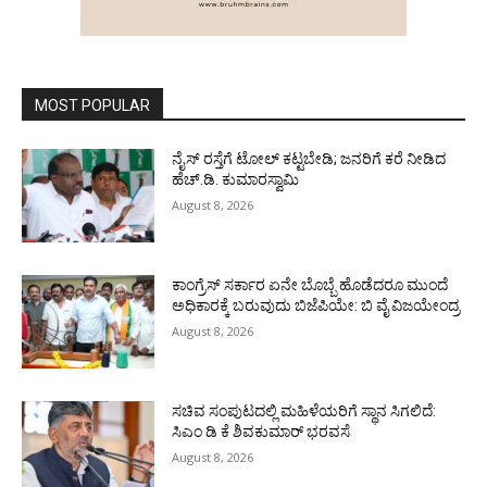
MOST POPULAR
ನೈಸ್ ರಸ್ತೆಗೆ ಟೋಲ್ ಕಟ್ಟಬೇಡಿ; ಜನರಿಗೆ ಕರೆ ನೀಡಿದ
ಹೆಚ್.ಡಿ. ಕುಮಾರಸ್ವಾಮಿ
August 8, 2026
ಕಾಂಗ್ರೆಸ್ ಸರ್ಕಾರ ಏನೇ ಬೊಬ್ಬೆ ಹೊಡೆದರೂ ಮುಂದೆ
ಅಧಿಕಾರಕ್ಕೆ ಬರುವುದು ಬಿಜೆಪಿಯೇ: ಬಿ ವೈ ವಿಜಯೇಂದ್ರ
August 8, 2026
ಸಚಿವ ಸಂಪುಟದಲ್ಲಿ ಮಹಿಳೆಯರಿಗೆ ಸ್ಥಾನ ಸಿಗಲಿದೆ:
ಸಿಎಂ ಡಿ ಕೆ ಶಿವಕುಮಾರ್ ಭರವಸೆ
August 8, 2026