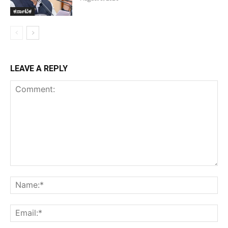
ಕರ್ನಾಟಕ
LEAVE A REPLY
Comment:
Na
Ema