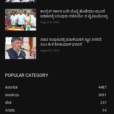
ಕಾಂಗ್ರೆಸ್ ಸರ್ಕಾರ ಏನೇ ಬೊಬ್ಬೆ ಹೊಡೆದರೂ ಮುಂದೆ
ಅಧಿಕಾರಕ್ಕೆ ಬರುವುದು ಬಿಜೆಪಿಯೇ: ಬಿ ವೈ ವಿಜಯೇಂದ್ರ
August 8, 2026
ಸಚಿವ ಸಂಪುಟದಲ್ಲಿ ಮಹಿಳೆಯರಿಗೆ ಸ್ಥಾನ ಸಿಗಲಿದೆ:
ಸಿಎಂ ಡಿ ಕೆ ಶಿವಕುಮಾರ್ ಭರವಸೆ
August 8, 2026
POPULAR CATEGORY
ಕರ್ನಾಟಕ
4487
ರಾಜಕೀಯ
3091
ದೇಶ
237
ಸಿನಿಮಾ
54