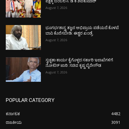
ಪಕ್ಷಕ್ಕೆ ಬೆಂಬಲಿಸಿ: ಡಿ ಕೆ ಶಿವಕುಮಾರ್
August 7, 2026
ಭೂಗರ್ಭಶಾಸ್ತ್ರ ತಜ್ಞರ ಅಭಿಪ್ರಾಯ ಪಡೆಯದೆ ಕೊಳವೆ
ಬಾವಿ ಕೊರೆಸಬೇಡಿ: ಈಶ್ವರ ಖಂಡ್ರೆ
August 7, 2026
ಸ್ವಚ್ಛತಾ ಕಾರ್ಯ ಕೈಗೊಳ್ಳದ ಸರ್ಕಾರಿ ಇಲಾಖೆಗಳಿಗೆ
ನೋಟಿಸ್ ಜಾರಿ: ಸಚಿವ ಕೃಷ್ಣ ಬೈರೇಗೌಡ
August 7, 2026
POPULAR CATEGORY
ಕರ್ನಾಟಕ
4482
ರಾಜಕೀಯ
3091