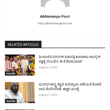
Abhimanyu Post
http://abhimanyupost.com
RELATED ARTICLES
ಹಿಂದುಳಿದ ವರ್ಗಗಳ ಹಿತಾಸಕ್ತಿ ಕಾಪಾಡಲು ಕಾಂಗ್ರೆಸ್
ಪಕ್ಷಕ್ಕೆ ಬೆಂಬಲಿಸಿ: ಡಿ ಕೆ ಶಿವಕುಮಾರ್
August 7, 2026
ಕರ್ನಾಟಕ
ಭೂಗರ್ಭಶಾಸ್ತ್ರ ತಜ್ಞರ ಅಭಿಪ್ರಾಯ ಪಡೆಯದೆ ಕೊಳವೆ
ಬಾವಿ ಕೊರೆಸಬೇಡಿ: ಈಶ್ವರ ಖಂಡ್ರೆ
August 7, 2026
ಕರ್ನಾಟಕ