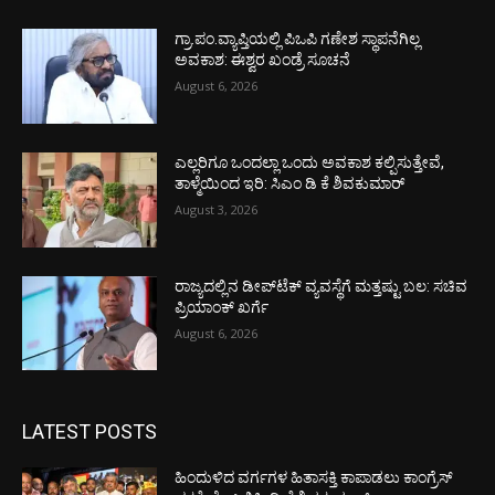
ಗ್ರಾ.ಪಂ.ವ್ಯಾಪ್ತಿಯಲ್ಲಿ ಪಿಒಪಿ ಗಣೇಶ ಸ್ಥಾಪನೆಗಿಲ್ಲ
ಅವಕಾಶ: ಈಶ್ವರ ಖಂಡ್ರೆ ಸೂಚನೆ
August 6, 2026
ಎಲ್ಲರಿಗೂ ಒಂದಲ್ಲಾ ಒಂದು ಅವಕಾಶ ಕಲ್ಪಿಸುತ್ತೇವೆ,
ತಾಳ್ಮೆಯಿಂದ ಇರಿ: ಸಿಎಂ ಡಿ ಕೆ ಶಿವಕುಮಾರ್
August 3, 2026
ರಾಜ್ಯದಲ್ಲಿನ ಡೀಪ್‌ಟೆಕ್‌ ವ್ಯವಸ್ಥೆಗೆ ಮತ್ತಷ್ಟು ಬಲ: ಸಚಿವ
ಪ್ರಿಯಾಂಕ್ ಖರ್ಗೆ
August 6, 2026
LATEST POSTS
ಹಿಂದುಳಿದ ವರ್ಗಗಳ ಹಿತಾಸಕ್ತಿ ಕಾಪಾಡಲು ಕಾಂಗ್ರೆಸ್