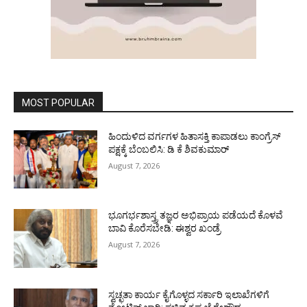
MOST POPULAR
ಹಿಂದುಳಿದ ವರ್ಗಗಳ ಹಿತಾಸಕ್ತಿ ಕಾಪಾಡಲು ಕಾಂಗ್ರೆಸ್
ಪಕ್ಷಕ್ಕೆ ಬೆಂಬಲಿಸಿ: ಡಿ ಕೆ ಶಿವಕುಮಾರ್
August 7, 2026
ಭೂಗರ್ಭಶಾಸ್ತ್ರ ತಜ್ಞರ ಅಭಿಪ್ರಾಯ ಪಡೆಯದೆ ಕೊಳವೆ
ಬಾವಿ ಕೊರೆಸಬೇಡಿ: ಈಶ್ವರ ಖಂಡ್ರೆ
August 7, 2026
ಸ್ವಚ್ಛತಾ ಕಾರ್ಯ ಕೈಗೊಳ್ಳದ ಸರ್ಕಾರಿ ಇಲಾಖೆಗಳಿಗೆ