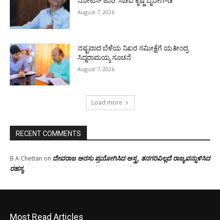
ನೋಟಿಸ್ ಜಾರಿ: ಸಚಿವ ಕೃಷ್ಣ ಬೈರೇಗೌಡ
August 7, 2026
ನಷ್ಟವಾದ ಬೆಳೆಯ ನಿಖರ ಸಮೀಕ್ಷೆಗೆ ಯತೀಂದ್ರ
ಸಿದ್ದರಾಮಯ್ಯ ಸೂಚನೆ
August 7, 2026
Load more
RECENT COMMENTS
ದೇವರಾಜ ಅರಸು ಪ್ರಯೋಗಿಸಿದ ಅಸ್ತ್ರ, ತನಗರಿವಿಲ್ಲದೆ ರಾಜ್ಯವನ್ನುಳಿಸಿದ
B A Chettan
on
ರಹಸ್ಯ
Most Read Articles