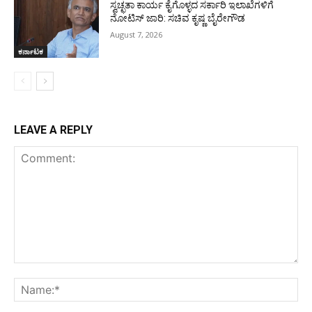
ಸ್ವಚ್ಛತಾ ಕಾರ್ಯ ಕೈಗೊಳ್ಳದ ಸರ್ಕಾರಿ ಇಲಾಖೆಗಳಿಗೆ
ನೋಟಿಸ್ ಜಾರಿ: ಸಚಿವ ಕೃಷ್ಣ ಬೈರೇಗೌಡ
August 7, 2026
ಕರ್ನಾಟಕ
LEAVE A REPLY
Comment:
Na