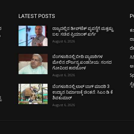
LATEST POSTS
P
ರ
ರಾಜ್ಯದಲ್ಲಿನ ಡೀಪ್‌ಟೆಕ್‌ ವ್ಯವಸ್ಥೆಗೆ ಮತ್ತಷ್ಟು
ಕರ
ರ
ಬಲ: ಸಚಿವ ಪ್ರಿಯಾಂಕ್ ಖರ್ಗೆ
ರ
August 6, 2026
ದ
ಸಿ
ಬೆಂಗಳೂರಿನಲ್ಲಿ ಬೀದಿ ವ್ಯಾಪಾರಿಗಳ
0
ಮೇಲಿನ ದೌರ್ಜನ್ಯ ಖಂಡನೀಯ: ಸಂಸದ
ಅಭ
ಗೋವಿಂದ ಕಾರಜೋಳ
Sp
August 6, 2026
ಸ್
ಬೆಂಗಳೂರಿನಲ್ಲಿ ಲಾಲ್ ಬಾಗ್ ಮಾದರಿ 3
ಉದ್ಯಾನ ನಿರ್ಮಾಣಕ್ಕೆ ಚಿಂತನೆ: ಸಿಎಂ ಡಿ ಕೆ
ಪ
ಶಿವಕುಮಾರ್
August 6, 2026