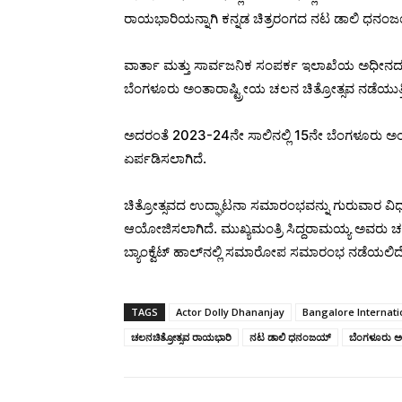
ರಾಯಭಾರಿಯನ್ನಾಗಿ ಕನ್ನಡ ಚಿತ್ರರಂಗದ ನಟ ಡಾಲಿ ಧನಂಜ
ವಾರ್ತಾ ಮತ್ತು ಸಾರ್ವಜನಿಕ ಸಂಪರ್ಕ ಇಲಾಖೆಯ ಅಧೀನದಲ
ಬೆಂಗಳೂರು ಅಂತಾರಾಷ್ಟ್ರೀಯ ಚಲನ ಚಿತ್ರೋತ್ಸವ ನಡೆಯುತ್ತ
ಅದರಂತೆ 2023-24ನೇ ಸಾಲಿನಲ್ಲಿ 15ನೇ ಬೆಂಗಳೂರು ಅಂತಾ
ಏರ್ಪಡಿಸಲಾಗಿದೆ.
ಚಿತ್ರೋತ್ಸವದ ಉದ್ಘಾಟನಾ ಸಮಾರಂಭವನ್ನು ಗುರುವಾರ ವಿಧ
ಆಯೋಜಿಸಲಾಗಿದೆ. ಮುಖ್ಯಮಂತ್ರಿ ಸಿದ್ದರಾಮಯ್ಯ ಅವರು ಚಲನ
ಬ್ಯಾಂಕ್ವೆಟ್ ಹಾಲ್‌ನಲ್ಲಿ ಸಮಾರೋಪ ಸಮಾರಂಭ ನಡೆಯಲಿದೆ
TAGS
Actor Dolly Dhananjay
Bangalore Internatio
ಚಲನಚಿತ್ರೋತ್ಸವ ರಾಯಭಾರಿ
ನಟ ಡಾಲಿ ಧನಂಜಯ್
ಬೆಂಗಳೂರು ಅಂ