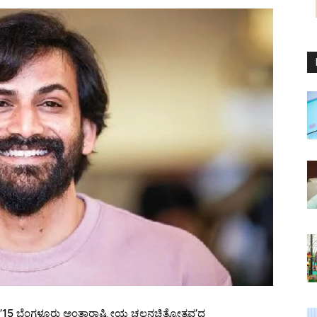
 ’15 ಬೆಂಗಳೂರು ಅಂತಾರಾಷ್ಟ್ರೀಯ ಚಲನಚಿತ್ರೋತ್ಸವ’ದ