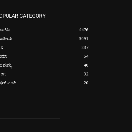
OPULAR CATEGORY
್ನಾಟಕ
4476
ಾಜಕೀಯ
3091
ೇಶ
237
ನಿಮಾ
54
ಿಮನ್ಯು
40
ort
32
ಪೆಷಲ್ ವರದಿ
20