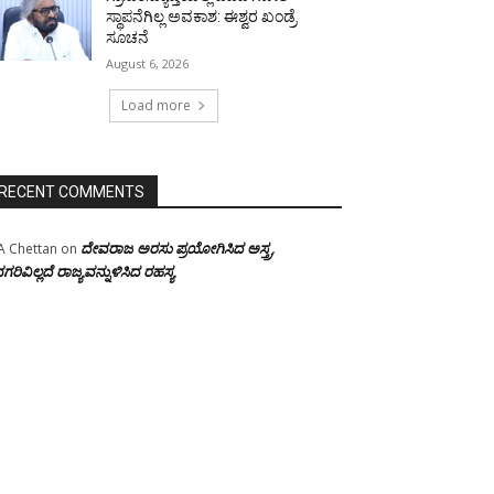
ಸ್ಥಾಪನೆಗಿಲ್ಲ ಅವಕಾಶ: ಈಶ್ವರ ಖಂಡ್ರೆ
ಸೂಚನೆ
August 6, 2026
Load more
RECENT COMMENTS
ದೇವರಾಜ ಅರಸು ಪ್ರಯೋಗಿಸಿದ ಅಸ್ತ್ರ,
A Chettan
on
ಗರಿವಿಲ್ಲದೆ ರಾಜ್ಯವನ್ನುಳಿಸಿದ ರಹಸ್ಯ