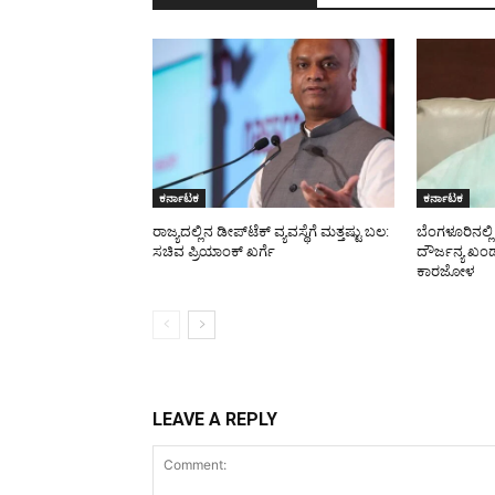
ಕರ್ನಾಟಕ
ಕರ್ನಾಟಕ
ರಾಜ್ಯದಲ್ಲಿನ ಡೀಪ್‌ಟೆಕ್‌ ವ್ಯವಸ್ಥೆಗೆ ಮತ್ತಷ್ಟು ಬಲ:
ಬೆಂಗಳೂರಿನಲ್ಲ
ಸಚಿವ ಪ್ರಿಯಾಂಕ್ ಖರ್ಗೆ
ದೌರ್ಜನ್ಯ 
ಕಾರಜೋಳ
LEAVE A REPLY