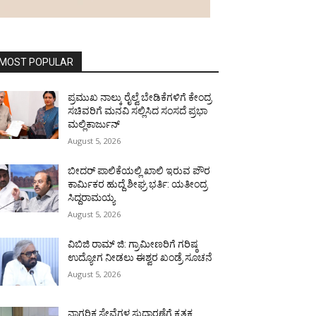
MOST POPULAR
ಪ್ರಮುಖ ನಾಲ್ಕು ರೈಲ್ವೆ ಬೇಡಿಕೆಗಳಿಗೆ ಕೇಂದ್ರ
ಸಚಿವರಿಗೆ ಮನವಿ ಸಲ್ಲಿಸಿದ ಸಂಸದೆ ಪ್ರಭಾ
ಮಲ್ಲಿಕಾರ್ಜುನ್
August 5, 2026
ಬೀದರ್ ಪಾಲಿಕೆಯಲ್ಲಿ ಖಾಲಿ ಇರುವ ಪೌರ
ಕಾರ್ಮಿಕರ ಹುದ್ದೆ ಶೀಘ್ರ ಭರ್ತಿ: ಯತೀಂದ್ರ
ಸಿದ್ದರಾಮಯ್ಯ
August 5, 2026
ವಿಬಿಜಿ ರಾಮ್ ಜಿ: ಗ್ರಾಮೀಣರಿಗೆ ಗರಿಷ್ಠ
ಉದ್ಯೋಗ ನೀಡಲು ಈಶ್ವರ ಖಂಡ್ರೆ ಸೂಚನೆ
August 5, 2026
ನಾಗರಿಕ ಸೇವೆಗಳ ಸುಧಾರಣೆಗೆ ಕೃತಕ