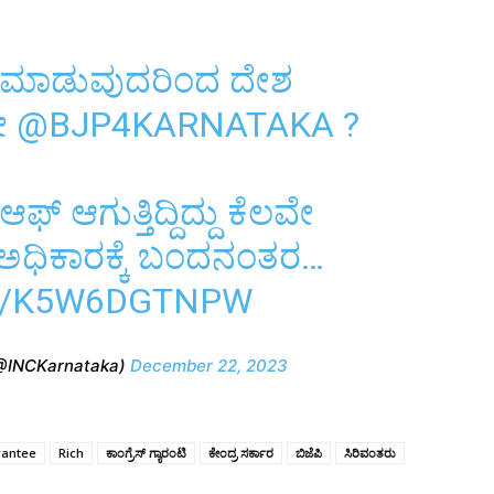
ಾ ಮಾಡುವುದರಿಂದ ದೇಶ
ೇ
@BJP4KARNATAKA
?
 ಆಗುತ್ತಿದ್ದಿದ್ದು ಕೆಲವೇ
ಅಧಿಕಾರಕ್ಕೆ ಬಂದನಂತರ…
M/K5W6DGTNPW
(@INCKarnataka)
December 22, 2023
rantee
Rich
ಕಾಂಗ್ರೆಸ್‌ ಗ್ಯಾರಂಟಿ
ಕೇಂದ್ರ ಸರ್ಕಾರ
ಬಿಜೆಪಿ
ಸಿರಿವಂತರು