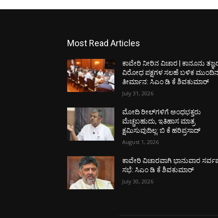
Most Read Articles
ಕಾವೇರಿ ನೀರಿನ ವಿಚಾರ | ಕಾನೂನು ತಜ್ಞ
ವಿರೋಧ ಪಕ್ಷಗಳ ಸಲಹೆ ಬಳಿಕ ಮುಂದಿ
ತೀರ್ಮಾನ: ಸಿಎಂ ಡಿ ಕೆ ಶಿವಕುಮಾರ್
July 31, 2026
ಮೋದಿ ರೀಲ್‌ಗಳಿಗೆ ಅಂಧಭಕ್ತರು
ಮೆಚ್ಚಬಹುದು, ಇತಿಹಾಸ ಮಾತ್ರ
ಕ್ಷಮಿಸುವುದಿಲ್ಲ: ಬಿ ಕೆ ಹರಿಪ್ರಸಾದ್
August 1, 2026
ಕಾವೇರಿ ವಿಚಾರವಾಗಿ ಭಾನುವಾರ ಸರ್ವಪಕ
ಸಭೆ: ಸಿಎಂ ಡಿ ಕೆ ಶಿವಕುಮಾರ್
July 30, 2026