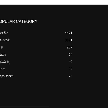
OPULAR CATEGORY
್ನಾಟಕ
4471
ಾಜಕೀಯ
3091
ೇಶ
237
ನಿಮಾ
54
ಿಮನ್ಯು
40
ort
32
ಪೆಷಲ್ ವರದಿ
20