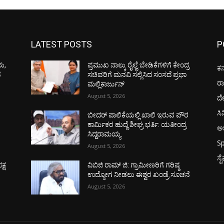
LATEST POSTS
P
ರು,
ಪ್ರಮುಖ ನಾಲ್ಕು ರೈಲ್ವೆ ಬೇಡಿಕೆಗಳಿಗೆ ಕೇಂದ್ರ
ಕರ
ನ
ಸಚಿವರಿಗೆ ಮನವಿ ಸಲ್ಲಿಸಿದ ಸಂಸದೆ ಪ್ರಭಾ
ರ
ಮಲ್ಲಿಕಾರ್ಜುನ್
August 5, 2026
ದ
ಸಿ
ಬೀದರ್ ಪಾಲಿಕೆಯಲ್ಲಿ ಖಾಲಿ ಇರುವ ಪೌರ
ಕಾರ್ಮಿಕರ ಹುದ್ದೆ ಶೀಘ್ರ ಭರ್ತಿ: ಯತೀಂದ್ರ
ಅಭ
ಸಿದ್ದರಾಮಯ್ಯ
Sp
August 5, 2026
ಸ್
್ಷ
ವಿಬಿಜಿ ರಾಮ್ ಜಿ: ಗ್ರಾಮೀಣರಿಗೆ ಗರಿಷ್ಠ
ಉದ್ಯೋಗ ನೀಡಲು ಈಶ್ವರ ಖಂಡ್ರೆ ಸೂಚನೆ
August 5, 2026