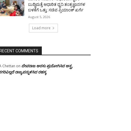
ಬುದ್ಧಿಮತ್ತೆ ಆಧಾರಿತ ಧ್ವನಿ ತಂತ್ರಜ್ಞಾನಗಳ
ಬಳಕೆಗೆ ಒತ್ತು: ಸಚಿವ ಪ್ರಿಯಾಂಕ್ ಖರ್ಗೆ
August 5, 2026
Load more
RECENT COMMENTS
ದೇವರಾಜ ಅರಸು ಪ್ರಯೋಗಿಸಿದ ಅಸ್ತ್ರ,
A Chettan
on
ಗರಿವಿಲ್ಲದೆ ರಾಜ್ಯವನ್ನುಳಿಸಿದ ರಹಸ್ಯ