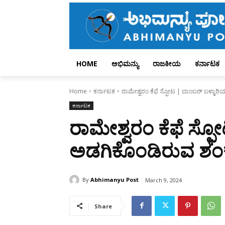
HOME
ಅಭಿಮನ್ಯು
ರಾಜಕೀಯ
ಕರ್ನಾಟಕ
Home
ಕರ್ನಾಟಕ
ರಾಮೇಶ್ವರಂ ಕೆಫೆ ಸ್ಫೋಟ | ಬಾಂಬರ್‌ ಬಳ್ಳಾರಿ
ಕರ್ನಾಟಕ
ರಾಮೇಶ್ವರಂ ಕೆಫೆ ಸ್ಫೋ
ಅಡಗಿಕೊಂಡಿರುವ ಶಂಕ
By
Abhimanyu Post
March 9, 2024
Share