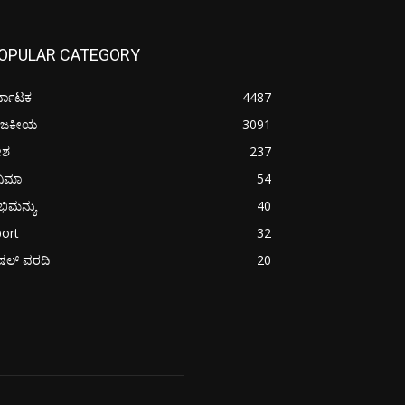
OPULAR CATEGORY
್ನಾಟಕ
4487
ಾಜಕೀಯ
3091
ೇಶ
237
ನಿಮಾ
54
ಿಮನ್ಯು
40
ort
32
ಪೆಷಲ್ ವರದಿ
20