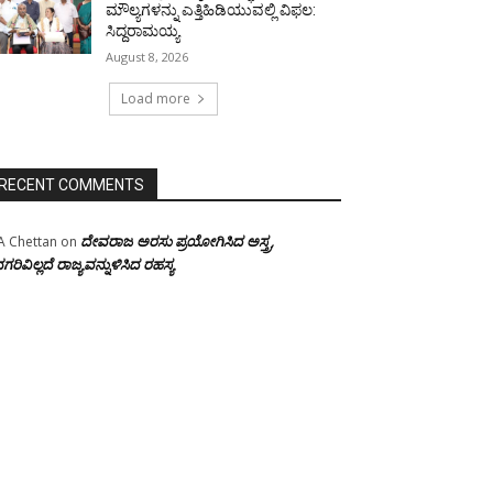
ಮೌಲ್ಯಗಳನ್ನು ಎತ್ತಿಹಿಡಿಯುವಲ್ಲಿ ವಿಫಲ:
ಸಿದ್ದರಾಮಯ್ಯ
August 8, 2026
Load more
RECENT COMMENTS
ದೇವರಾಜ ಅರಸು ಪ್ರಯೋಗಿಸಿದ ಅಸ್ತ್ರ,
A Chettan
on
ಗರಿವಿಲ್ಲದೆ ರಾಜ್ಯವನ್ನುಳಿಸಿದ ರಹಸ್ಯ