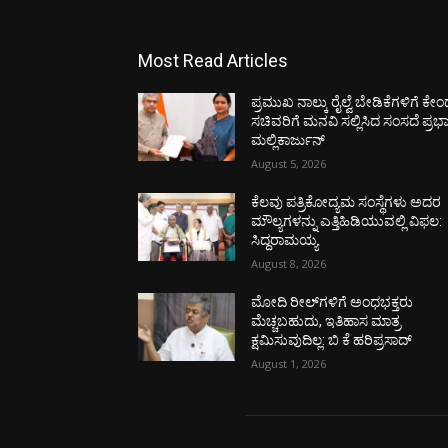
Most Read Articles
ಪ್ರಮುಖ ನಾಲ್ಕು ರೈಲ್ವೆ ಬೇಡಿಕೆಗಳಿಗೆ ಕೇಂದ
ಸಚಿವರಿಗೆ ಮನವಿ ಸಲ್ಲಿಸಿದ ಸಂಸದೆ ಪ್ರಭ
ಮಲ್ಲಿಕಾರ್ಜುನ್
August 5, 2026
ಕೆಲವು ಪತ್ರಿಕೋದ್ಯಮ ಸಂಸ್ಥೆಗಳು ಅದರ
ಮೌಲ್ಯಗಳನ್ನು ಎತ್ತಿಹಿಡಿಯುವಲ್ಲಿ ವಿಫಲ:
ಸಿದ್ದರಾಮಯ್ಯ
August 8, 2026
ಮೋದಿ ರೀಲ್‌ಗಳಿಗೆ ಅಂಧಭಕ್ತರು
ಮೆಚ್ಚಬಹುದು, ಇತಿಹಾಸ ಮಾತ್ರ
ಕ್ಷಮಿಸುವುದಿಲ್ಲ: ಬಿ ಕೆ ಹರಿಪ್ರಸಾದ್
August 1, 2026