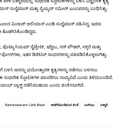
. ಈ ವೇಳೆ ಬಳ್ಳಾರಿಯಲ್ಲಿ, ಸುಧಾರಿತ ಸ್ಪೋಟಕಗಳನ್ನು ಬಳಸಿ ವಿಧ್ವಂಸಕ ಕೃತ್ಯ
ಿಯಾಸ್‌ ಸುಲೈಮಾನ್‌ ಮತ್ತು ಸೈಯ್ಯದ್ ಸಮೀರ್ ಎಂಬವರನ್ನು ಬಂಧಿಸಿತ್ತು.
 ಮೂಲದ ಮಿನಾ‌ಜ್‌ ಅಲಿಯಾಸ್ ಎಂಡಿ ಸುಲೈಮಾನ್ ವಹಿಸಿದ್ದ. ಇವರು
ಿ ತೊಡಗಿಸಿಕೊಂಡಿದ್ದರು.
 ಪೊಟ್ಯಾಸಿಯಮ್ ನೈಟ್ರೇಟ್, ಇದ್ದಿಲು, ಗನ್ ಪೌಡರ್, ಸಕ್ಕರೆ ಮತ್ತು
‌ಪೋನ್‌ಗಳು, ಇತರ ಡಿಜಿಟಲ್ ಸಾಧನಗಳನ್ನು ವಶಪಡಿಸಿಕೊಳ್ಳಲಾಗಿತ್ತು.
ೆಗೆ ಬಳಸಿ ಅದನ್ನು ಭಯೋತ್ಪಾದಕ ಕೃತ್ಯಗಳನ್ನು ನಡೆಸಲು ಬಳಸಲು
ೂ ಈ ಸುಧಾರಿತ ಸ್ಫೋಟಕಗಳ ಮಾದರಿಗೂ ಸಾಮ್ಯವಿದೆ ಎಂದು ತಿಳಿದುಬಂದಿದೆ.
ಾಂಬ್ ಬ್ಲಾಸ್ಟ್ ನಡೆಸಿರಬಹುದು ಎಂದು ಶಂಕಿಸಲಾಗಿದೆ.
Rameswaram Cafe Blast
ಅಡಗಿಕೊಂಡಿರುವ ಶಂಕೆ
ಎನ್‌ಐಎ
ಬಳ್ಳಾರಿ