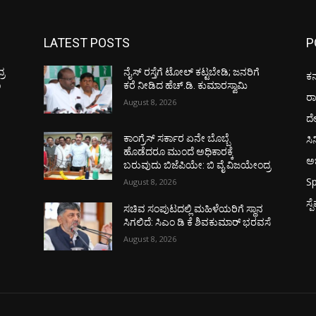
LATEST POSTS
P
್ರ
ನೈಸ್ ರಸ್ತೆಗೆ ಟೋಲ್ ಕಟ್ಟಬೇಡಿ; ಜನರಿಗೆ
ಕರ
ಾ
ಕರೆ ನೀಡಿದ ಹೆಚ್.ಡಿ. ಕುಮಾರಸ್ವಾಮಿ
ರ
August 8, 2026
ದ
ಸಿ
ಕಾಂಗ್ರೆಸ್ ಸರ್ಕಾರ ಏನೇ ಬೊಬ್ಬೆ
ಹೊಡೆದರೂ ಮುಂದೆ ಅಧಿಕಾರಕ್ಕೆ
ಅಭ
ಬರುವುದು ಬಿಜೆಪಿಯೇ: ಬಿ ವೈ ವಿಜಯೇಂದ್ರ
Sp
August 8, 2026
ಸ್
ಸಚಿವ ಸಂಪುಟದಲ್ಲಿ ಮಹಿಳೆಯರಿಗೆ ಸ್ಥಾನ
ಸಿಗಲಿದೆ: ಸಿಎಂ ಡಿ ಕೆ ಶಿವಕುಮಾರ್ ಭರವಸೆ
August 8, 2026