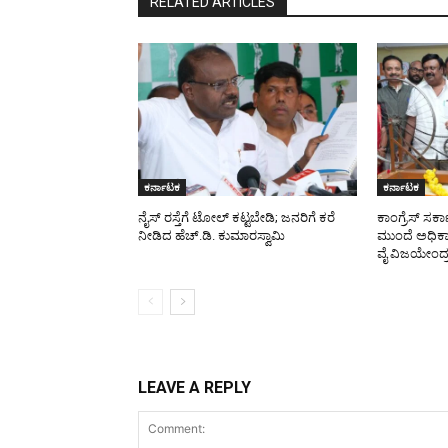
RELATED ARTICLES
ಕರ್ನಾಟಕ
ಕರ್ನಾಟಕ
ನೈಸ್ ರಸ್ತೆಗೆ ಟೋಲ್ ಕಟ್ಟಬೇಡಿ; ಜನರಿಗೆ ಕರೆ
ಕಾಂಗ್ರೆಸ್ ಸರ
ನೀಡಿದ ಹೆಚ್.ಡಿ. ಕುಮಾರಸ್ವಾಮಿ
ಮುಂದೆ ಅಧಿಕಾರ
ವೈ ವಿಜಯೇಂದ್
LEAVE A REPLY