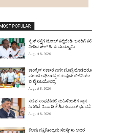
MOST POPULAR
ನೈಸ್ ರಸ್ತೆಗೆ ಟೋಲ್ ಕಟ್ಟಬೇಡಿ; ಜನರಿಗೆ ಕರೆ
ನೀಡಿದ ಹೆಚ್.ಡಿ. ಕುಮಾರಸ್ವಾಮಿ
August 8, 2026
ಕಾಂಗ್ರೆಸ್ ಸರ್ಕಾರ ಏನೇ ಬೊಬ್ಬೆ ಹೊಡೆದರೂ
ಮುಂದೆ ಅಧಿಕಾರಕ್ಕೆ ಬರುವುದು ಬಿಜೆಪಿಯೇ:
ಬಿ ವೈ ವಿಜಯೇಂದ್ರ
August 8, 2026
ಸಚಿವ ಸಂಪುಟದಲ್ಲಿ ಮಹಿಳೆಯರಿಗೆ ಸ್ಥಾನ
ಸಿಗಲಿದೆ: ಸಿಎಂ ಡಿ ಕೆ ಶಿವಕುಮಾರ್ ಭರವಸೆ
August 8, 2026
ಕೆಲವು ಪತ್ರಿಕೋದ್ಯಮ ಸಂಸ್ಥೆಗಳು ಅದರ