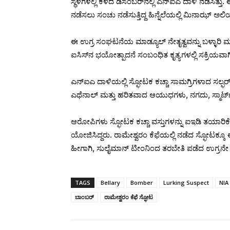
ಸ್ಥಳಗಳಲ್ಲಿ ಕಳೆದ ಡಿಸೆಂಬರ್‌ನಲ್ಲಿ ಎನ್‌ಐಎ ದಾಳಿ ನಡೆಸಿತ್ತು
ನಡೆಸಲು ಸಂಚು ನಡೆಸುತ್ತಿದ್ದ ಹಿನ್ನೆಲೆಯಲ್ಲಿ ಮಿನಾಝ್‌ ಅಲ
ಈ ಉಗ್ರ ಸಂಘಟನೆಯ ಮಾಡ್ಯೂಲ್‌ ನೇತೃತ್ವವನ್ನು ಬಳ್ಳಾರಿ
ಐಸಿಸ್‌ನ ಭಯೋತ್ಪಾದನೆ ಸಂಬಂಧಿತ ಕೃತ್ಯಗಳಲ್ಲಿ ಸಕ್ರಿಯವಾಗ
ಎನ್ಐಎ ದಾಳಿಯಲ್ಲಿ ಸ್ಫೋಟಕ ಕಚ್ಚಾ ಸಾಮಗ್ರಿಗಳಾದ ಸಲ್ಫರ್,
ಎಥೆನಾಲ್ ಮತ್ತು ಹರಿತವಾದ ಆಯುಧಗಳು, ನಗದು, ಸ್ಮಾರ್ಟ್
ಆರೋಪಿಗಳು ಸ್ಫೋಟಕ ಕಚ್ಚಾ ವಸ್ತುಗಳನ್ನು ಐಇಡಿ ತಯಾರಿಕ
ಯೋಜಿಸಿದ್ದರು. ರಾಮೇಶ್ವರಂ ಕೆಫೆಯಲ್ಲಿ ನಡೆದ ಸ್ಫೋಟಕ್ಕ
ಹೀಗಾಗಿ, ಸುಲೈಮಾನ್ ಟೀಂನಿಂದ ತರಬೇತಿ ಪಡೆದ ಉಗ್ರನೇ ಬ
TAGS
Bellary
Bomber
Lurking Suspect
NIA
ಬಾಂಬರ್‌
ರಾಮೇಶ್ವರಂ ಕೆಫೆ ಸ್ಫೋಟ