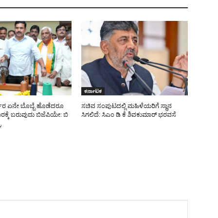
ಕರ್ನಾಟಕ
್ಕಾರ ಏನೇ ಬೊಬ್ಬೆ ಹೊಡೆದರೂ
ಸಚಿವ ಸಂಪುಟದಲ್ಲಿ ಮಹಿಳೆಯರಿಗೆ ಸ್ಥಾನ
ಕ್ಕೆ ಬರುವುದು ಬಿಜೆಪಿಯೇ: ಬಿ
ಸಿಗಲಿದೆ: ಸಿಎಂ ಡಿ ಕೆ ಶಿವಕುಮಾರ್ ಭರವಸೆ
ರ