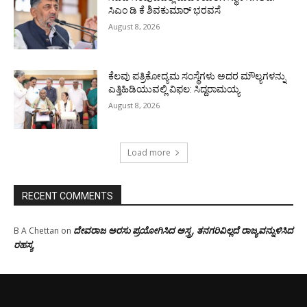
ಸಿಎಂ ಡಿ ಕೆ ಶಿವಕುಮಾರ್ ಭರವಸೆ
August 8, 2026
ಕೆಲವು ಪತ್ರಿಕೋದ್ಯಮ ಸಂಸ್ಥೆಗಳು ಅದರ ಮೌಲ್ಯಗಳನ್ನು
ಎತ್ತಿಹಿಡಿಯುವಲ್ಲಿ ವಿಫಲ: ಸಿದ್ದರಾಮಯ್ಯ
August 8, 2026
Load more
RECENT COMMENTS
ದೇವರಾಜ ಅರಸು ಪ್ರಯೋಗಿಸಿದ ಅಸ್ತ್ರ, ತನಗರಿವಿಲ್ಲದೆ ರಾಜ್ಯವನ್ನುಳಿಸಿದ
B A Chettan
on
ರಹಸ್ಯ