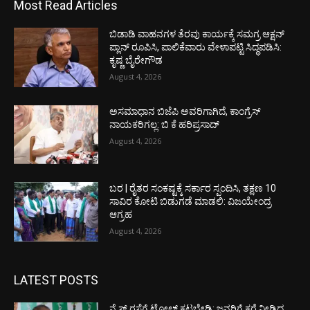
Most Read Articles
ಬಿಡಾಡಿ ವಾಹನಗಳ ತೆರವು ಕಾರ್ಯಕ್ಕೆ ಸಮಗ್ರ ಆಕ್ಷನ್
ಪ್ಲಾನ್ ರೂಪಿಸಿ, ಪಾಲಿಕೆವಾರು ವೇಳಾಪಟ್ಟಿ ಸಿದ್ಧಪಡಿಸಿ:
ಕೃಷ್ಣ ಬೈರೇಗೌಡ
August 4, 2026
ಅಸಮಾಧಾನ ಬಿಜೆಪಿ ಅವರಿಗಾಗಿದೆ, ಕಾಂಗ್ರೆಸ್
ನಾಯಕರಿಗಲ್ಲ: ಬಿ ಕೆ ಹರಿಪ್ರಸಾದ್
August 4, 2026
ಬರ | ರೈತರ ಸಂಕಷ್ಟಕ್ಕೆ ಸರ್ಕಾರ ಸ್ಪಂದಿಸಿ, ತಕ್ಷಣ 10
ಸಾವಿರ ಕೋಟಿ ಬಿಡುಗಡೆ ಮಾಡಲಿ: ವಿಜಯೇಂದ್ರ
ಆಗ್ರಹ
August 4, 2026
LATEST POSTS
ನೈಸ್ ರಸ್ತೆಗೆ ಟೋಲ್ ಕಟ್ಟಬೇಡಿ; ಜನರಿಗೆ ಕರೆ ನೀಡಿದ