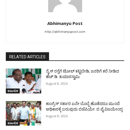
Abhimanyu Post
http://abhimanyupost.com
RELATED ARTICLES
ನೈಸ್ ರಸ್ತೆಗೆ ಟೋಲ್ ಕಟ್ಟಬೇಡಿ; ಜನರಿಗೆ ಕರೆ ನೀಡಿದ
ಹೆಚ್.ಡಿ. ಕುಮಾರಸ್ವಾಮಿ
August 8, 2026
ಕರ್ನಾಟಕ
ಕಾಂಗ್ರೆಸ್ ಸರ್ಕಾರ ಏನೇ ಬೊಬ್ಬೆ ಹೊಡೆದರೂ ಮುಂದೆ
ಅಧಿಕಾರಕ್ಕೆ ಬರುವುದು ಬಿಜೆಪಿಯೇ: ಬಿ ವೈ ವಿಜಯೇಂದ್ರ
August 8, 2026
ಕರ್ನಾಟಕ