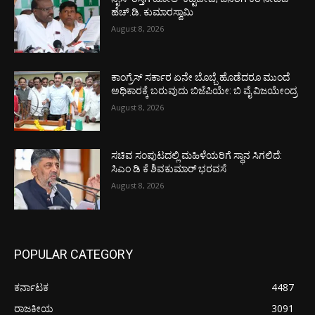
ಹೆಚ್.ಡಿ. ಕುಮಾರಸ್ವಾಮಿ
August 8, 2026
ಕಾಂಗ್ರೆಸ್ ಸರ್ಕಾರ ಏನೇ ಬೊಬ್ಬೆ ಹೊಡೆದರೂ ಮುಂದೆ
ಅಧಿಕಾರಕ್ಕೆ ಬರುವುದು ಬಿಜೆಪಿಯೇ: ಬಿ ವೈ ವಿಜಯೇಂದ್ರ
August 8, 2026
ಸಚಿವ ಸಂಪುಟದಲ್ಲಿ ಮಹಿಳೆಯರಿಗೆ ಸ್ಥಾನ ಸಿಗಲಿದೆ:
ಸಿಎಂ ಡಿ ಕೆ ಶಿವಕುಮಾರ್ ಭರವಸೆ
August 8, 2026
POPULAR CATEGORY
ಕರ್ನಾಟಕ
4487
ರಾಜಕೀಯ
3091