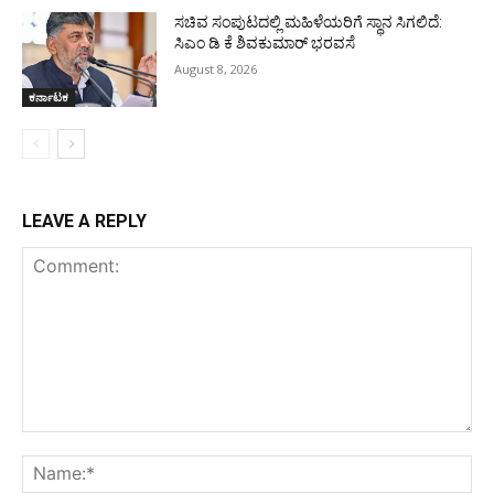
ಸಚಿವ ಸಂಪುಟದಲ್ಲಿ ಮಹಿಳೆಯರಿಗೆ ಸ್ಥಾನ ಸಿಗಲಿದೆ:
ಸಿಎಂ ಡಿ ಕೆ ಶಿವಕುಮಾರ್ ಭರವಸೆ
August 8, 2026
ಕರ್ನಾಟಕ
LEAVE A REPLY
Comment:
Na