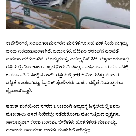
ಕಾವೇರಿನಗರ, ಸಂಪಂಗಿರಾಮನಗರದ ಮನೆಗಳಿಗೂ ಸಹ ಮಳೆ ನೀರು ನುಗ್ಗಿದ್ದು,
ಜನರು ಪರದಾಡುವಂತಾಗಿದೆ. ಜಯನಗರ, ಬಿಟಿಎಂ ಲೇಔಟ್‌ನ ಹಲವೆಡೆ
ಮರಗಳು ಧರೆಗುರುಳಿವೆ. ಬೊಮ್ಮನಹಳ್ಳಿ, ಎಲೆಕ್ಟ್ರಾನಿಕ್ ಸಿಟಿ, ಬೆಳ್ಳಂದೂರುಗಳಲ್ಲಿ
ರಸ್ತೆಯಲ್ಲಿ ಮೊಣಕಾಲು ಮಟ್ಟದ ನೀರು ನಿಂತಿದ್ದು, ವಾಹನ ಸವಾರರ ಪರದಾಟಕ್ಕೆ
ಕಾರಣವಾಗಿದೆ. ಸಿಲ್ಕ್ ಬೋರ್ಡ್ ರಸ್ತೆಯಲ್ಲಿ 5-6 ಕಿ.ಮೀ.ಗಳಷ್ಟು ಸಂಚಾರ
ದಟ್ಟಣೆ ಉಂಟಾಗಿದ್ದು, ಟ್ರಾಫಿಕ್ ಪೊಲೀಸರು ವಾಹನ ದಟ್ಟಣೆ ನಿಯಂತ್ರಿಸಲು
ಹೈರಾಣಾಗಿದ್ದಾರೆ.
ಹಠಾತ್ ಮಳೆಯಿಂದ ನಗರದ ಒಳಚರಂಡಿ ಅವ್ಯವಸ್ಥೆ ಹಿನ್ನೆಲೆಯಲ್ಲಿ ಜನರು
ಮೊಣಕಾಲು ಆಳದ ನೀರಿನಲ್ಲೇ ನಡೆದುಕೊಂಡು ಹೋಗುತ್ತಿರುವ ದೃಶ್ಯಗಳು
ಸಾಮಾನ್ಯವಾಗಿ ಕಂಡು ಬಂದವು. ಬೀದಿಗಳು ಹೊಳೆಗಳಂತೆ ಮಾರ್ಪಟ್ಟು,
ಹಲವಾರು ವಾಹನಗಳು ಭಾಗಶಃ ಮುಳುಗಿಹೋಗಿದ್ದವು.