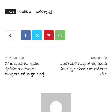
TAGS
ಬೆಂಗಳೂರು
ಮಳೆಗೆ ಅಸ್ತವ್ಯಸ್ತ
Previous article
Next article
27 ಕುಟುಂಬಗಳು ಸ್ವಯಂ
ಒಂದೇ ಮಳೆಗೆ ಬ್ರಾಂಡ್ ಬೆಂಗಳೂರು
ಪ್ರೇರಿತರಾಗಿ ಸಮಾಜದ
ನಿಜ ಬಣ್ಣ ಬಯಲು: ಆರ್‌ ಅಶೋಕ್‌
ಮುಖ್ಯವಾಹಿನಿಗೆ: ಈಶ್ವರ ಖಂಡ್ರೆ
ಟೀಕೆ