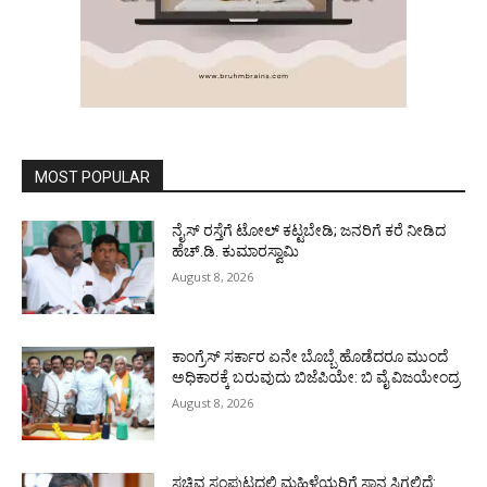
MOST POPULAR
ನೈಸ್ ರಸ್ತೆಗೆ ಟೋಲ್ ಕಟ್ಟಬೇಡಿ; ಜನರಿಗೆ ಕರೆ ನೀಡಿದ
ಹೆಚ್.ಡಿ. ಕುಮಾರಸ್ವಾಮಿ
August 8, 2026
ಕಾಂಗ್ರೆಸ್ ಸರ್ಕಾರ ಏನೇ ಬೊಬ್ಬೆ ಹೊಡೆದರೂ ಮುಂದೆ
ಅಧಿಕಾರಕ್ಕೆ ಬರುವುದು ಬಿಜೆಪಿಯೇ: ಬಿ ವೈ ವಿಜಯೇಂದ್ರ
August 8, 2026
ಸಚಿವ ಸಂಪುಟದಲ್ಲಿ ಮಹಿಳೆಯರಿಗೆ ಸ್ಥಾನ ಸಿಗಲಿದೆ: