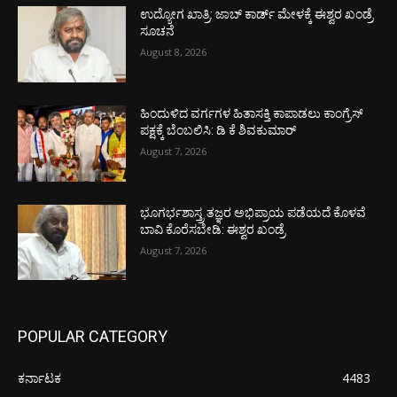
ಉದ್ಯೋಗ ಖಾತ್ರಿ: ಜಾಬ್ ಕಾರ್ಡ್ ಮೇಳಕ್ಕೆ ಈಶ್ವರ ಖಂಡ್ರೆ
ಸೂಚನೆ
August 8, 2026
ಹಿಂದುಳಿದ ವರ್ಗಗಳ ಹಿತಾಸಕ್ತಿ ಕಾಪಾಡಲು ಕಾಂಗ್ರೆಸ್
ಪಕ್ಷಕ್ಕೆ ಬೆಂಬಲಿಸಿ: ಡಿ ಕೆ ಶಿವಕುಮಾರ್
August 7, 2026
ಭೂಗರ್ಭಶಾಸ್ತ್ರ ತಜ್ಞರ ಅಭಿಪ್ರಾಯ ಪಡೆಯದೆ ಕೊಳವೆ
ಬಾವಿ ಕೊರೆಸಬೇಡಿ: ಈಶ್ವರ ಖಂಡ್ರೆ
August 7, 2026
POPULAR CATEGORY
ಕರ್ನಾಟಕ
4483