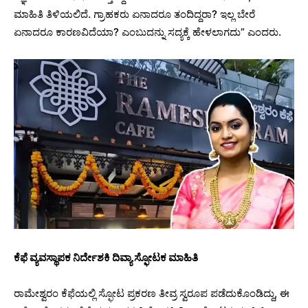
ಮಾಹಿತಿ ತಿಳಿಯಲಿದೆ. ಗ್ರಾಹಕರು ಏನಾದರೂ ತಂದಿದ್ದರಾ? ಇಲ್ಲ ಬೇರೆ
ಏನಾದರೂ ಕಾರಣವಿದೆಯಾ? ಎಂಬುದನ್ನು ಸದ್ಯಕ್ಕೆ ಹೇಳಲಾಗದು” ಎಂದರು.
ಕೆಫೆ ವ್ಯವಸ್ಥಾಪಕ ನಿರ್ದೇಶಕಿ ದಿವ್ಯಾ ಸ್ಫೋಟಕ ಮಾಹಿತಿ
ರಾಮೇಶ್ವರಂ ಕೆಫೆಯಲ್ಲಿ ಸ್ಫೋಟ ಪ್ರಕರಣ ತೀವ್ರ ಸ್ವರೂಪ ಪಡೆದುಕೊಂಡಿದ್ದು, ಈ