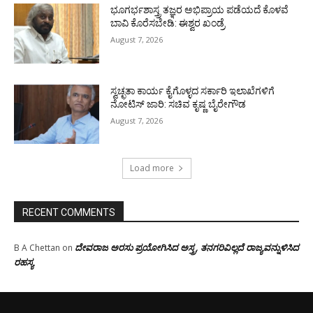
ಭೂಗರ್ಭಶಾಸ್ತ್ರ ತಜ್ಞರ ಅಭಿಪ್ರಾಯ ಪಡೆಯದೆ ಕೊಳವೆ
ಬಾವಿ ಕೊರೆಸಬೇಡಿ: ಈಶ್ವರ ಖಂಡ್ರೆ
August 7, 2026
ಸ್ವಚ್ಛತಾ ಕಾರ್ಯ ಕೈಗೊಳ್ಳದ ಸರ್ಕಾರಿ ಇಲಾಖೆಗಳಿಗೆ
ನೋಟಿಸ್ ಜಾರಿ: ಸಚಿವ ಕೃಷ್ಣ ಬೈರೇಗೌಡ
August 7, 2026
Load more
RECENT COMMENTS
ದೇವರಾಜ ಅರಸು ಪ್ರಯೋಗಿಸಿದ ಅಸ್ತ್ರ, ತನಗರಿವಿಲ್ಲದೆ ರಾಜ್ಯವನ್ನುಳಿಸಿದ
B A Chettan
on
ರಹಸ್ಯ