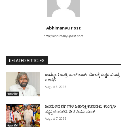
Abhimanyu Post
http://abhimanyupost.com
RELATED ARTICLES
ಉದ್ಯೋಗ ಖಾತ್ರಿ: ಜಾಬ್ ಕಾರ್ಡ್ ಮೇಳಕ್ಕೆ ಈಶ್ವರ ಖಂಡ್ರೆ
ಸೂಚನೆ
August 8, 2026
ಕರ್ನಾಟಕ
ಹಿಂದುಳಿದ ವರ್ಗಗಳ ಹಿತಾಸಕ್ತಿ ಕಾಪಾಡಲು ಕಾಂಗ್ರೆಸ್
ಪಕ್ಷಕ್ಕೆ ಬೆಂಬಲಿಸಿ: ಡಿ ಕೆ ಶಿವಕುಮಾರ್
August 7, 2026
ಕರ್ನಾಟಕ