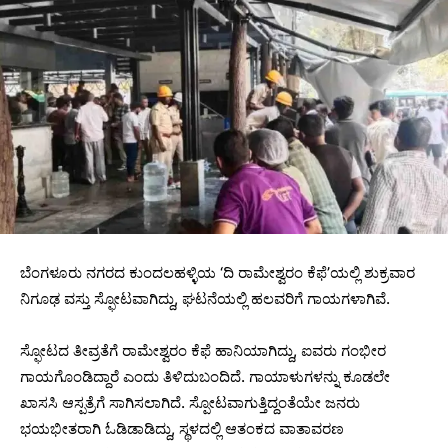
ಬೆಂಗಳೂರು ನಗರದ ಕುಂದಲಹಳ್ಳಿಯ ‘ದಿ ರಾಮೇಶ್ವರಂ ಕೆಫೆ’ಯಲ್ಲಿ ಶುಕ್ರವಾರ
ನಿಗೂಢ ವಸ್ತು ಸ್ಫೋಟವಾಗಿದ್ದು, ಘಟನೆಯಲ್ಲಿ ಹಲವರಿಗೆ ಗಾಯಗಳಾಗಿವೆ.
ಸ್ಫೋಟದ ತೀವ್ರತೆಗೆ ರಾಮೇಶ್ವರಂ ಕೆಫೆ ಹಾನಿಯಾಗಿದ್ದು, ಐವರು ಗಂಭೀರ
ಗಾಯಗೊಂಡಿದ್ದಾರೆ ಎಂದು ತಿಳಿದುಬಂದಿದೆ. ಗಾಯಾಳುಗಳನ್ನು ಕೂಡಲೇ
ಖಾಸಸಿ ಆಸ್ಪತ್ರೆಗೆ ಸಾಗಿಸಲಾಗಿದೆ. ಸ್ಪೋಟವಾಗುತ್ತಿದ್ದಂತೆಯೇ ಜನರು
ಭಯಭೀತರಾಗಿ ಓಡಿಡಾಡಿದ್ದು, ಸ್ಥಳದಲ್ಲಿ ಆತಂಕದ ವಾತಾವರಣ