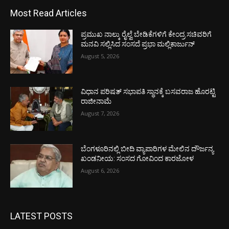
Most Read Articles
ಪ್ರಮುಖ ನಾಲ್ಕು ರೈಲ್ವೆ ಬೇಡಿಕೆಗಳಿಗೆ ಕೇಂದ್ರ ಸಚಿವರಿಗೆ
ಮನವಿ ಸಲ್ಲಿಸಿದ ಸಂಸದೆ ಪ್ರಭಾ ಮಲ್ಲಿಕಾರ್ಜುನ್
August 5, 2026
ವಿಧಾನ ಪರಿಷತ್ ಸಭಾಪತಿ ಸ್ಥಾನಕ್ಕೆ ಬಸವರಾಜ ಹೊರಟ್ಟಿ
ರಾಜೀನಾಮೆ
August 7, 2026
ಬೆಂಗಳೂರಿನಲ್ಲಿ ಬೀದಿ ವ್ಯಾಪಾರಿಗಳ ಮೇಲಿನ ದೌರ್ಜನ್ಯ
ಖಂಡನೀಯ: ಸಂಸದ ಗೋವಿಂದ ಕಾರಜೋಳ
August 6, 2026
LATEST POSTS