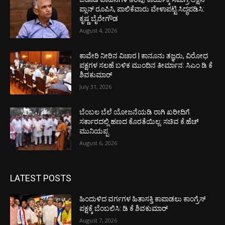
ಪ್ಲಾನ್ ರೂಪಿಸಿ, ಪಾಲಿಕೆವಾರು ವೇಳಾಪಟ್ಟಿ ಸಿದ್ಧಪಡಿಸಿ:
ಕೃಷ್ಣ ಬೈರೇಗೌಡ
August 4, 2026
ಕಾವೇರಿ ನೀರಿನ ವಿಚಾರ | ಕಾನೂನು ತಜ್ಞರು, ವಿರೋಧ
ಪಕ್ಷಗಳ ಸಲಹೆ ಬಳಿಕ ಮುಂದಿನ ತೀರ್ಮಾನ: ಸಿಎಂ ಡಿ ಕೆ
ಶಿವಕುಮಾರ್
July 31, 2026
ಬೆಂಬಲ ಬೆಲೆ ಯೋಜನೆಯಡಿ ರಾಗಿ ಖರೀದಿಗೆ
ಸರ್ಕಾರದಲ್ಲಿ ಹಣದ ಕೊರತೆಯಿಲ್ಲ: ಸಚಿವ ಕೆ.ಹೆಚ್
ಮುನಿಯಪ್ಪ
August 6, 2026
LATEST POSTS
ಹಿಂದುಳಿದ ವರ್ಗಗಳ ಹಿತಾಸಕ್ತಿ ಕಾಪಾಡಲು ಕಾಂಗ್ರೆಸ್
ಪಕ್ಷಕ್ಕೆ ಬೆಂಬಲಿಸಿ: ಡಿ ಕೆ ಶಿವಕುಮಾರ್
August 7, 2026