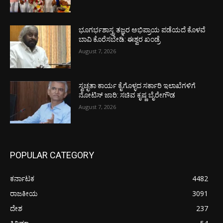
ಭೂಗರ್ಭಶಾಸ್ತ್ರ ತಜ್ಞರ ಅಭಿಪ್ರಾಯ ಪಡೆಯದೆ ಕೊಳವೆ
ಬಾವಿ ಕೊರೆಸಬೇಡಿ: ಈಶ್ವರ ಖಂಡ್ರೆ
August 7, 2026
ಸ್ವಚ್ಛತಾ ಕಾರ್ಯ ಕೈಗೊಳ್ಳದ ಸರ್ಕಾರಿ ಇಲಾಖೆಗಳಿಗೆ
ನೋಟಿಸ್ ಜಾರಿ: ಸಚಿವ ಕೃಷ್ಣ ಬೈರೇಗೌಡ
August 7, 2026
POPULAR CATEGORY
ಕರ್ನಾಟಕ
4482
ರಾಜಕೀಯ
3091
ದೇಶ
237