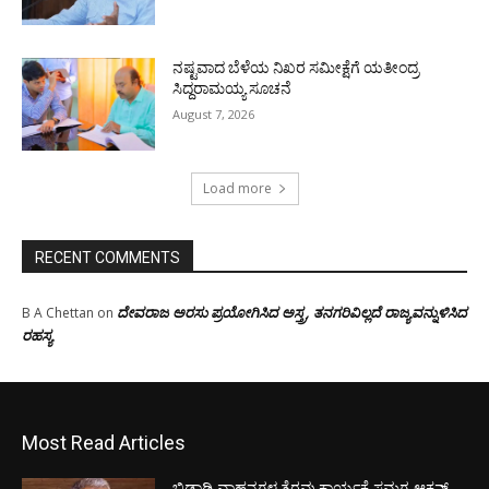
ನಷ್ಟವಾದ ಬೆಳೆಯ ನಿಖರ ಸಮೀಕ್ಷೆಗೆ ಯತೀಂದ್ರ
ಸಿದ್ದರಾಮಯ್ಯ ಸೂಚನೆ
August 7, 2026
Load more
RECENT COMMENTS
ದೇವರಾಜ ಅರಸು ಪ್ರಯೋಗಿಸಿದ ಅಸ್ತ್ರ, ತನಗರಿವಿಲ್ಲದೆ ರಾಜ್ಯವನ್ನುಳಿಸಿದ
B A Chettan
on
ರಹಸ್ಯ
Most Read Articles
ಬಿಡಾಡಿ ವಾಹನಗಳ ತೆರವು ಕಾರ್ಯಕ್ಕೆ ಸಮಗ್ರ ಆಕ್ಷನ್