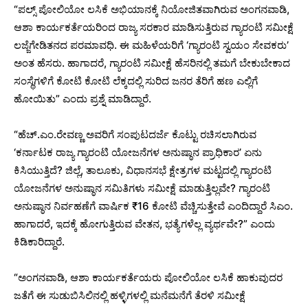
“ಪಲ್ಸ್ ಪೋಲಿಯೋ ಲಸಿಕೆ ಅಭಿಯಾನಕ್ಕೆ ನಿಯೋಜಿತವಾಗಿರುವ ಅಂಗನವಾಡಿ,
ಆಶಾ ಕಾರ್ಯಕರ್ತೆಯರಿಂದ ರಾಜ್ಯ ಸರಕಾರ ಮಾಡಿಸುತ್ತಿರುವ ಗ್ಯಾರಂಟಿ ಸಮೀಕ್ಷೆ
ಲಜ್ಜೆಗೇಡಿತನದ ಪರಮಾವಧಿ. ಈ ಮಹಿಳೆಯರಿಗೆ ‘ಗ್ಯಾರಂಟಿ ಸ್ವಯಂ ಸೇವಕರು’
ಅಂತ ಹೆಸರು. ಹಾಗಾದರೆ, ಗ್ಯಾರಂಟಿ ಸಮೀಕ್ಷೆ ಹೆಸರಿನಲ್ಲಿ ತಮಗೆ ಬೇಕುಬೇಕಾದ
ಸಂಸ್ಥೆಗಳಿಗೆ ಕೋಟಿ ಕೋಟಿ ಲೆಕ್ಕದಲ್ಲಿ ಸುರಿದ ಜನರ ತೆರಿಗೆ ಹಣ ಎಲ್ಲಿಗೆ
ಹೋಯಿತು” ಎಂದು ಪ್ರಶ್ನೆ ಮಾಡಿದ್ದಾರೆ.
“ಹೆಚ್.ಎಂ.ರೇವಣ್ಣ ಅವರಿಗೆ ಸಂಪುಟದರ್ಜೆ ಕೊಟ್ಟು ರಚಿಸಲಾಗಿರುವ
‘ಕರ್ನಾಟಕ ರಾಜ್ಯ ಗ್ಯಾರಂಟಿ ಯೋಜನೆಗಳ ಅನುಷ್ಠಾನ ಪ್ರಾಧಿಕಾರ’ ಏನು
ಕಿಸಿಯುತ್ತಿದೆ? ಜಿಲ್ಲೆ, ತಾಲೂಕು, ವಿಧಾನಸಭೆ ಕ್ಷೇತ್ರಗಳ ಮಟ್ಟದಲ್ಲಿ ಗ್ಯಾರಂಟಿ
ಯೋಜನೆಗಳ ಅನುಷ್ಠಾನ ಸಮಿತಿಗಳು ಸಮೀಕ್ಷೆ ಮಾಡುತ್ತಿಲ್ಲವೇ? ಗ್ಯಾರಂಟಿ
ಅನುಷ್ಠಾನ ನಿರ್ವಹಣೆಗೆ ವಾರ್ಷಿಕ ₹16 ಕೋಟಿ ವೆಚ್ಚಿಸುತ್ತೇವೆ ಎಂದಿದ್ದಾರೆ ಸಿಎಂ.
ಹಾಗಾದರೆ, ಇದಕ್ಕೆ ಹೋಗುತ್ತಿರುವ ವೇತನ, ಭತ್ಯೆಗಳೆಲ್ಲ ವ್ಯರ್ಥವೇ?” ಎಂದು
ಕಿಡಿಕಾರಿದ್ದಾರೆ.
“ಅಂಗನವಾಡಿ, ಆಶಾ ಕಾರ್ಯಕರ್ತೆಯರು ಪೋಲಿಯೋ ಲಸಿಕೆ ಹಾಕುವುದರ
ಜತೆಗೆ ಈ ಸುಡುಬಿಸಿಲಿನಲ್ಲಿ ಹಳ್ಳಿಗಳಲ್ಲಿ ಮನೆಮನೆಗೆ ತೆರಳಿ ಸಮೀಕ್ಷೆ