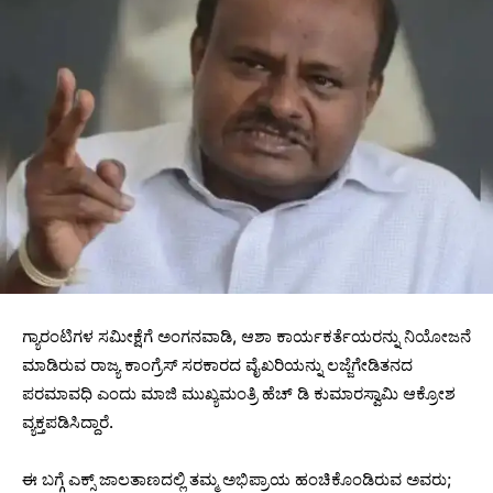
ಗ್ಯಾರಂಟಿಗಳ ಸಮೀಕ್ಷೆಗೆ ಅಂಗನವಾಡಿ, ಆಶಾ ಕಾರ್ಯಕರ್ತೆಯರನ್ನು ನಿಯೋಜನೆ
ಮಾಡಿರುವ ರಾಜ್ಯ ಕಾಂಗ್ರೆಸ್ ಸರಕಾರದ ವೈಖರಿಯನ್ನು ಲಜ್ಜೆಗೇಡಿತನದ
ಪರಮಾವಧಿ ಎಂದು ಮಾಜಿ ಮುಖ್ಯಮಂತ್ರಿ ಹೆಚ್ ಡಿ ಕುಮಾರಸ್ವಾಮಿ ಆಕ್ರೋಶ
ವ್ಯಕ್ತಪಡಿಸಿದ್ದಾರೆ.
ಈ ಬಗ್ಗೆ ಎಕ್ಸ್ ಜಾಲತಾಣದಲ್ಲಿ ತಮ್ಮ ಅಭಿಪ್ರಾಯ ಹಂಚಿಕೊಂಡಿರುವ ಅವರು;