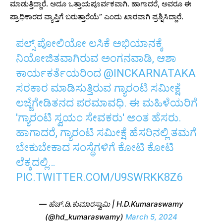
ಮಾಡುತ್ತಿದ್ದಾರೆ. ಅದೂ ಒತ್ತಾಯಪೂರ್ವಕವಾಗಿ. ಹಾಗಾದರೆ, ಅವರೂ ಈ
ಪ್ರಾಧಿಕಾರದ ವ್ಯಾಪ್ತಿಗೆ ಬರುತ್ತಾರೆಯೆ” ಎಂದು ಖಾರವಾಗಿ ಪ್ರಶ್ನಿಸಿದ್ದಾರೆ.
ಪಲ್ಸ್ ಪೋಲಿಯೋ ಲಸಿಕೆ ಅಭಿಯಾನಕ್ಕೆ
ನಿಯೋಜಿತವಾಗಿರುವ ಅಂಗನವಾಡಿ, ಆಶಾ
ಕಾರ್ಯಕರ್ತೆಯರಿಂದ
@INCKARNATAKA
ಸರಕಾರ ಮಾಡಿಸುತ್ತಿರುವ ಗ್ಯಾರಂಟಿ ಸಮೀಕ್ಷೆ
ಲಜ್ಜೆಗೇಡಿತನದ ಪರಮಾವಧಿ. ಈ ಮಹಿಳೆಯರಿಗೆ
'ಗ್ಯಾರಂಟಿ ಸ್ವಯಂ ಸೇವಕರು' ಅಂತ ಹೆಸರು.
ಹಾಗಾದರೆ, ಗ್ಯಾರಂಟಿ ಸಮೀಕ್ಷೆ ಹೆಸರಿನಲ್ಲಿ ತಮಗೆ
ಬೇಕುಬೇಕಾದ ಸಂಸ್ಥೆಗಳಿಗೆ ಕೋಟಿ ಕೋಟಿ
ಲೆಕ್ಕದಲ್ಲಿ…
PIC.TWITTER.COM/U9SWRKK8Z6
— ಹೆಚ್.ಡಿ.ಕುಮಾರಸ್ವಾಮಿ | H.D.Kumaraswamy
(@hd_kumaraswamy)
March 5, 2024