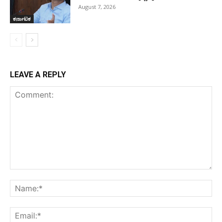
August 7, 2026
ಕರ್ನಾಟಕ
LEAVE A REPLY
Comment:
Na
Ema