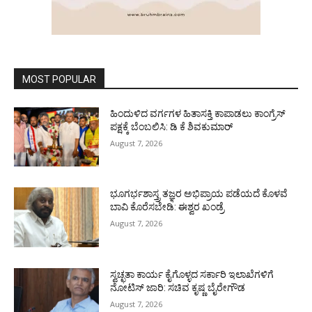
MOST POPULAR
ಹಿಂದುಳಿದ ವರ್ಗಗಳ ಹಿತಾಸಕ್ತಿ ಕಾಪಾಡಲು ಕಾಂಗ್ರೆಸ್
ಪಕ್ಷಕ್ಕೆ ಬೆಂಬಲಿಸಿ: ಡಿ ಕೆ ಶಿವಕುಮಾರ್
August 7, 2026
ಭೂಗರ್ಭಶಾಸ್ತ್ರ ತಜ್ಞರ ಅಭಿಪ್ರಾಯ ಪಡೆಯದೆ ಕೊಳವೆ
ಬಾವಿ ಕೊರೆಸಬೇಡಿ: ಈಶ್ವರ ಖಂಡ್ರೆ
August 7, 2026
ಸ್ವಚ್ಛತಾ ಕಾರ್ಯ ಕೈಗೊಳ್ಳದ ಸರ್ಕಾರಿ ಇಲಾಖೆಗಳಿಗೆ
ನೋಟಿಸ್ ಜಾರಿ: ಸಚಿವ ಕೃಷ್ಣ ಬೈರೇಗೌಡ
August 7, 2026