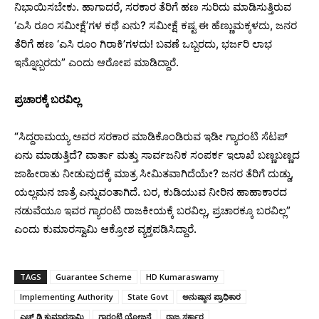
ನಿಭಾಯಿಸಬೇಕು. ಹಾಗಾದರೆ, ಸರಕಾರ ತೆರಿಗೆ ಹಣ ಸುರಿದು ಮಾಡಿಸುತ್ತಿರುವ
‘ಎಸಿ ರೂಂ ಸಮೀಕ್ಷೆ’ಗಳ ಕಥೆ ಏನು? ಸಮೀಕ್ಷೆ ಕಷ್ಟ ಈ ಹೆಣ್ಣುಮಕ್ಕಳದು, ಜನರ
ತೆರಿಗೆ ಹಣ ‘ಎಸಿ ರೂಂ ಗಿರಾಕಿ’ಗಳದು! ಬವಣೆ ಒಬ್ಬರದು, ಭರ್ಜರಿ ಲಾಭ
ಇನ್ನೊಬ್ಬರದು” ಎಂದು ಆರೋಪ ಮಾಡಿದ್ದಾರೆ.
ಪ್ರಚಾರಕ್ಕೆ ಬರವಿಲ್ಲ
“ಸಿದ್ದರಾಮಯ್ಯ ಅವರ ಸರಕಾರ ಮಾಡಿಕೊಂಡಿರುವ ಇಡೀ ಗ್ಯಾರಂಟಿ ಸೆಟಪ್
ಏನು ಮಾಡುತ್ತಿದೆ? ವಾರ್ತಾ ಮತ್ತು ಸಾರ್ವಜನಿಕ ಸಂಪರ್ಕ ಇಲಾಖೆ ಬಣ್ಣಬಣ್ಣದ
ಜಾಹೀರಾತು ನೀಡುವುದಕ್ಕೆ ಮಾತ್ರ ಸೀಮಿತವಾಗಿದೆಯೇ? ಜನರ ತೆರಿಗೆ ದುಡ್ಡು,
ಯಲ್ಲಮನ ಜಾತ್ರೆ ಎನ್ನುವಂತಾಗಿದೆ. ಬರ, ಕುಡಿಯುವ ನೀರಿನ ಹಾಹಾಕಾರದ
ನಡುವೆಯೂ ಇವರ ಗ್ಯಾರಂಟಿ ರಾಜಕೀಯಕ್ಕೆ ಬರವಿಲ್ಲ, ಪ್ರಚಾರಕ್ಕೂ ಬರವಿಲ್ಲ”
ಎಂದು ಕುಮಾರಸ್ವಾಮಿ ಆಕ್ರೋಶ ವ್ಯಕ್ತಪಡಿಸಿದ್ದಾರೆ.
TAGS
Guarantee Scheme
HD Kumaraswamy
Implementing Authority
State Govt
ಅನುಷ್ಠಾನ ಪ್ರಾಧಿಕಾರ
ಎಚ್‌ ಡಿ ಕುಮಾರಸ್ವಾಮಿ
ಗ್ಯಾರಂಟಿ ಯೋಜನೆ
ರಾಜ್ಯ ಸರ್ಕಾರ