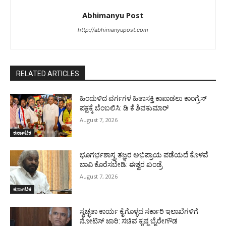
Abhimanyu Post
http://abhimanyupost.com
RELATED ARTICLES
ಹಿಂದುಳಿದ ವರ್ಗಗಳ ಹಿತಾಸಕ್ತಿ ಕಾಪಾಡಲು ಕಾಂಗ್ರೆಸ್
ಪಕ್ಷಕ್ಕೆ ಬೆಂಬಲಿಸಿ: ಡಿ ಕೆ ಶಿವಕುಮಾರ್
August 7, 2026
ಕರ್ನಾಟಕ
ಭೂಗರ್ಭಶಾಸ್ತ್ರ ತಜ್ಞರ ಅಭಿಪ್ರಾಯ ಪಡೆಯದೆ ಕೊಳವೆ
ಬಾವಿ ಕೊರೆಸಬೇಡಿ: ಈಶ್ವರ ಖಂಡ್ರೆ
August 7, 2026
ಕರ್ನಾಟಕ
ಸ್ವಚ್ಛತಾ ಕಾರ್ಯ ಕೈಗೊಳ್ಳದ ಸರ್ಕಾರಿ ಇಲಾಖೆಗಳಿಗೆ
ನೋಟಿಸ್ ಜಾರಿ: ಸಚಿವ ಕೃಷ್ಣ ಬೈರೇಗೌಡ