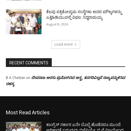
ಕೆಲವು ಪತ್ರಿಕೋದ್ಯಮ ಸಂಸ್ಥೆಗಳು ಅದರ ಮೌಲ್ಯಗಳನ್ನು
ಎತ್ತಿಹಿಡಿಯುವಲ್ಲಿ ವಿಫಲ: ಸಿದ್ದರಾಮಯ್ಯ
August 8, 2026
Load more
RECENT COMMENTS
ದೇವರಾಜ ಅರಸು ಪ್ರಯೋಗಿಸಿದ ಅಸ್ತ್ರ, ತನಗರಿವಿಲ್ಲದೆ ರಾಜ್ಯವನ್ನುಳಿಸಿದ
B A Chettan
on
ರಹಸ್ಯ
Most Read Articles
ಕಾಂಗ್ರೆಸ್ ಸರ್ಕಾರ ಏನೇ ಬೊಬ್ಬೆ ಹೊಡೆದರೂ ಮುಂದೆ
ಅಧಿಕಾರಕ್ಕೆ ಬರುವುದು ಬಿಜೆಪಿಯೇ: ಬಿ ವೈ ವಿಜಯೇಂದ್ರ