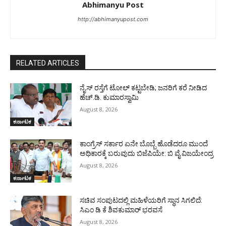
Abhimanyu Post
http://abhimanyupost.com
RELATED ARTICLES
ನೈಸ್ ರಸ್ತೆಗೆ ಟೋಲ್ ಕಟ್ಟಬೇಡಿ; ಜನರಿಗೆ ಕರೆ ನೀಡಿದ
ಹೆಚ್.ಡಿ. ಕುಮಾರಸ್ವಾಮಿ
August 8, 2026
ಕರ್ನಾಟಕ
ಕಾಂಗ್ರೆಸ್ ಸರ್ಕಾರ ಏನೇ ಬೊಬ್ಬೆ ಹೊಡೆದರೂ ಮುಂದೆ
ಅಧಿಕಾರಕ್ಕೆ ಬರುವುದು ಬಿಜೆಪಿಯೇ: ಬಿ ವೈ ವಿಜಯೇಂದ್ರ
August 8, 2026
ಕರ್ನಾಟಕ
ಸಚಿವ ಸಂಪುಟದಲ್ಲಿ ಮಹಿಳೆಯರಿಗೆ ಸ್ಥಾನ ಸಿಗಲಿದೆ:
ಸಿಎಂ ಡಿ ಕೆ ಶಿವಕುಮಾರ್ ಭರವಸೆ
August 8, 2026