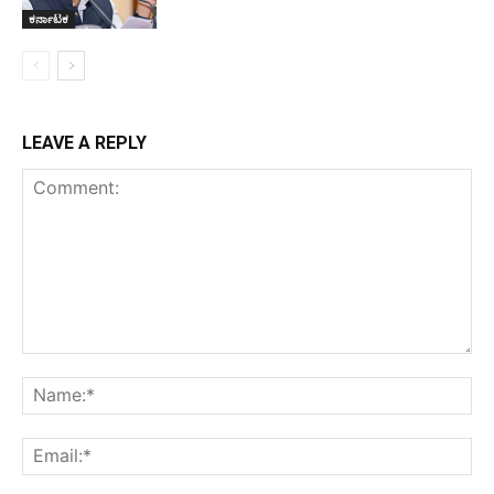
ಕರ್ನಾಟಕ
LEAVE A REPLY
Comment:
Na
Ema