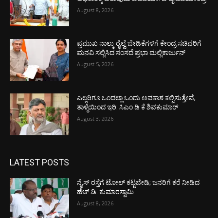
August 8, 2026
ಪ್ರಮುಖ ನಾಲ್ಕು ರೈಲ್ವೆ ಬೇಡಿಕೆಗಳಿಗೆ ಕೇಂದ್ರ ಸಚಿವರಿಗೆ
ಮನವಿ ಸಲ್ಲಿಸಿದ ಸಂಸದೆ ಪ್ರಭಾ ಮಲ್ಲಿಕಾರ್ಜುನ್
August 5, 2026
ಎಲ್ಲರಿಗೂ ಒಂದಲ್ಲಾ ಒಂದು ಅವಕಾಶ ಕಲ್ಪಿಸುತ್ತೇವೆ,
ತಾಳ್ಮೆಯಿಂದ ಇರಿ: ಸಿಎಂ ಡಿ ಕೆ ಶಿವಕುಮಾರ್
August 3, 2026
LATEST POSTS
ನೈಸ್ ರಸ್ತೆಗೆ ಟೋಲ್ ಕಟ್ಟಬೇಡಿ; ಜನರಿಗೆ ಕರೆ ನೀಡಿದ
ಹೆಚ್.ಡಿ. ಕುಮಾರಸ್ವಾಮಿ
August 8, 2026