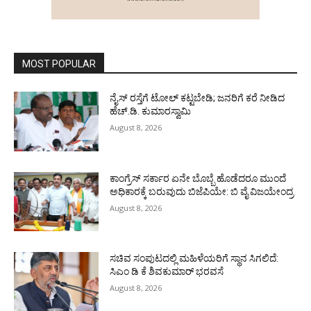
MOST POPULAR
ನೈಸ್ ರಸ್ತೆಗೆ ಟೋಲ್ ಕಟ್ಟಬೇಡಿ; ಜನರಿಗೆ ಕರೆ ನೀಡಿದ
ಹೆಚ್.ಡಿ. ಕುಮಾರಸ್ವಾಮಿ
August 8, 2026
ಕಾಂಗ್ರೆಸ್ ಸರ್ಕಾರ ಏನೇ ಬೊಬ್ಬೆ ಹೊಡೆದರೂ ಮುಂದೆ
ಅಧಿಕಾರಕ್ಕೆ ಬರುವುದು ಬಿಜೆಪಿಯೇ: ಬಿ ವೈ ವಿಜಯೇಂದ್ರ
August 8, 2026
ಸಚಿವ ಸಂಪುಟದಲ್ಲಿ ಮಹಿಳೆಯರಿಗೆ ಸ್ಥಾನ ಸಿಗಲಿದೆ:
ಸಿಎಂ ಡಿ ಕೆ ಶಿವಕುಮಾರ್ ಭರವಸೆ
August 8, 2026