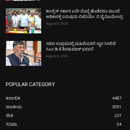
ಕಾಂಗ್ರೆಸ್ ಸರ್ಕಾರ ಏನೇ ಬೊಬ್ಬೆ ಹೊಡೆದರೂ ಮುಂದೆ
ಅಧಿಕಾರಕ್ಕೆ ಬರುವುದು ಬಿಜೆಪಿಯೇ: ಬಿ ವೈ ವಿಜಯೇಂದ್ರ
August 8, 2026
ಸಚಿವ ಸಂಪುಟದಲ್ಲಿ ಮಹಿಳೆಯರಿಗೆ ಸ್ಥಾನ ಸಿಗಲಿದೆ:
ಸಿಎಂ ಡಿ ಕೆ ಶಿವಕುಮಾರ್ ಭರವಸೆ
August 8, 2026
POPULAR CATEGORY
ಕರ್ನಾಟಕ
4487
ರಾಜಕೀಯ
3091
ದೇಶ
237
ಸಿನಿಮಾ
54