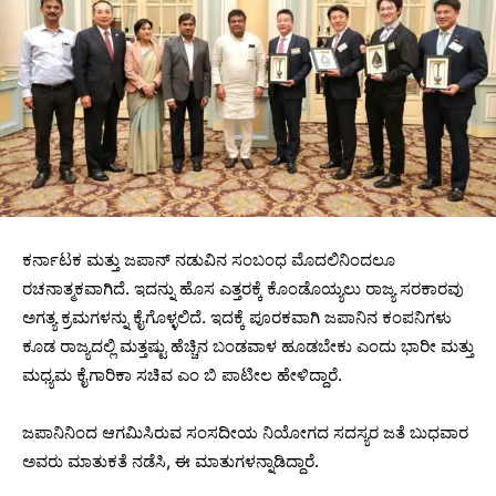
ಕರ್ನಾಟಕ ಮತ್ತು ಜಪಾನ್ ನಡುವಿನ ಸಂಬಂಧ ಮೊದಲಿನಿಂದಲೂ
ರಚನಾತ್ಮಕವಾಗಿದೆ. ಇದನ್ನು ಹೊಸ ಎತ್ತರಕ್ಕೆ ಕೊಂಡೊಯ್ಯಲು ರಾಜ್ಯ ಸರಕಾರವು
ಅಗತ್ಯ ಕ್ರಮಗಳನ್ನು ಕೈಗೊಳ್ಳಲಿದೆ. ಇದಕ್ಕೆ ಪೂರಕವಾಗಿ ಜಪಾನಿನ ಕಂಪನಿಗಳು
ಕೂಡ ರಾಜ್ಯದಲ್ಲಿ ಮತ್ತಷ್ಟು ಹೆಚ್ಚಿನ ಬಂಡವಾಳ ಹೂಡಬೇಕು ಎಂದು ಭಾರೀ ಮತ್ತು
ಮಧ್ಯಮ ಕೈಗಾರಿಕಾ ಸಚಿವ ಎಂ ಬಿ ಪಾಟೀಲ ಹೇಳಿದ್ದಾರೆ.
ಜಪಾನಿನಿಂದ ಆಗಮಿಸಿರುವ ಸಂಸದೀಯ ನಿಯೋಗದ ಸದಸ್ಯರ ಜತೆ ಬುಧವಾರ
ಅವರು ಮಾತುಕತೆ ನಡೆಸಿ, ಈ ಮಾತುಗಳನ್ನಾಡಿದ್ದಾರೆ.