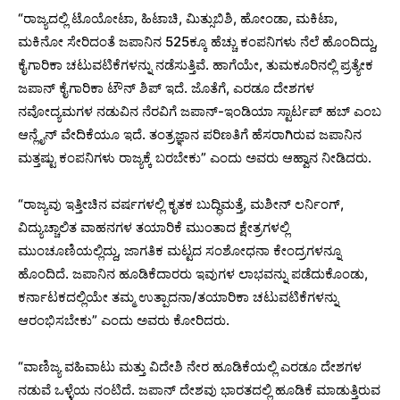
“ರಾಜ್ಯದಲ್ಲಿ ಟೊಯೋಟಾ, ಹಿಟಾಚಿ, ಮಿತ್ಸುಬಿಶಿ, ಹೋಂಡಾ, ಮಕಿಟಾ,
ಮಕಿನೋ ಸೇರಿದಂತೆ ಜಪಾನಿನ 525ಕ್ಕೂ ಹೆಚ್ಚು ಕಂಪನಿಗಳು ನೆಲೆ ಹೊಂದಿದ್ದು,
ಕೈಗಾರಿಕಾ ಚಟುವಟಿಕೆಗಳನ್ನು ನಡೆಸುತ್ತಿವೆ. ಹಾಗೆಯೇ, ತುಮಕೂರಿನಲ್ಲಿ ಪ್ರತ್ಯೇಕ
ಜಪಾನ್ ಕೈಗಾರಿಕಾ ಟೌನ್ ಶಿಪ್ ಇದೆ. ಜೊತೆಗೆ, ಎರಡೂ ದೇಶಗಳ
ನವೋದ್ಯಮಗಳ ನಡುವಿನ ನೆರವಿಗೆ ಜಪಾನ್-ಇಂಡಿಯಾ ಸ್ಟಾರ್ಟಪ್ ಹಬ್ ಎಂಬ
ಆನ್ಲೈನ್ ವೇದಿಕೆಯೂ ಇದೆ. ತಂತ್ರಜ್ಞಾನ ಪರಿಣತಿಗೆ ಹೆಸರಾಗಿರುವ ಜಪಾನಿನ
ಮತ್ತಷ್ಟು ಕಂಪನಿಗಳು ರಾಜ್ಯಕ್ಕೆ ಬರಬೇಕು” ಎಂದು ಅವರು ಆಹ್ವಾನ ನೀಡಿದರು.
“ರಾಜ್ಯವು ಇತ್ತೀಚಿನ ವರ್ಷಗಳಲ್ಲಿ ಕೃತಕ ಬುದ್ಧಿಮತ್ತೆ, ಮಶೀನ್ ಲರ್ನಿಂಗ್,
ವಿದ್ಯುಚ್ಚಾಲಿತ ವಾಹನಗಳ ತಯಾರಿಕೆ ಮುಂತಾದ ಕ್ಷೇತ್ರಗಳಲ್ಲಿ
ಮುಂಚೂಣಿಯಲ್ಲಿದ್ದು, ಜಾಗತಿಕ ಮಟ್ಟದ ಸಂಶೋಧನಾ ಕೇಂದ್ರಗಳನ್ನೂ
ಹೊಂದಿದೆ. ಜಪಾನಿನ ಹೂಡಿಕೆದಾರರು ಇವುಗಳ ಲಾಭವನ್ನು ಪಡೆದುಕೊಂಡು,
ಕರ್ನಾಟಕದಲ್ಲಿಯೇ ತಮ್ಮ ಉತ್ಪಾದನಾ/ತಯಾರಿಕಾ ಚಟುವಟಿಕೆಗಳನ್ನು
ಆರಂಭಿಸಬೇಕು” ಎಂದು ಅವರು ಕೋರಿದರು.
“ವಾಣಿಜ್ಯ ವಹಿವಾಟು ಮತ್ತು ವಿದೇಶಿ ನೇರ ಹೂಡಿಕೆಯಲ್ಲಿ ಎರಡೂ ದೇಶಗಳ
ನಡುವೆ ಒಳ್ಳೆಯ ನಂಟಿದೆ. ಜಪಾನ್ ದೇಶವು ಭಾರತದಲ್ಲಿ ಹೂಡಿಕೆ ಮಾಡುತ್ತಿರುವ