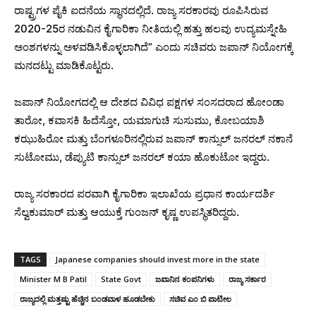
ರಾಷ್ಟ್ರಗಳ ಪೈಕಿ ಐದನೆಯ ಸ್ಥಾನದಲ್ಲಿದೆ. ರಾಜ್ಯ ಸರಕಾರವು ರೂಪಿಸಿರುವ
2020-25ರ ನಡುವಿನ ಕೈಗಾರಿಕಾ ನೀತಿಯಲ್ಲಿ ಹತ್ತು ಹಲವು ಉದ್ಯಮಸ್ನೇಹಿ
ಅಂಶಗಳನ್ನು ಅಳವಡಿಸಿಕೊಳ್ಳಲಾಗಿದೆ” ಎಂದು ಸಚಿವರು ಜಪಾನ್ ನಿಯೋಗಕ್ಕೆ
ಮನದಟ್ಟು ಮಾಡಿಕೊಟ್ಟರು.
ಜಪಾನ್ ನಿಯೋಗದಲ್ಲಿ ಆ ದೇಶದ ವಿವಿಧ ಪಕ್ಷಗಳ ಸಂಸದರಾದ ಹೋಂಡಾ
ತಾರೋ, ಕವಾಸಕಿ ಹಿದೆಸ್ತೋ, ಯಮಾಗುಚಿ ಸುಸುಮು, ಕೋಬಯಾಶಿ
ಕಝುಹಿರೋ ಮತ್ತು ಬೆಂಗಳೂರಿನಲ್ಲಿರುವ ಜಪಾನ್ ಕಾನ್ಸುಲ್ ಜನರಲ್ ನಕಾನೆ
ಸುಟೋಮು, ಡೆಪ್ಯುಟಿ ಕಾನ್ಸುಲ್ ಜನರಲ್ ಕಯಾ ಹೊಕುಟೋ ಇದ್ದರು.
ರಾಜ್ಯ ಸರಕಾರದ ಪರವಾಗಿ ಕೈಗಾರಿಕಾ ಇಲಾಖೆಯ ಪ್ರಧಾನ ಕಾರ್ಯದರ್ಶಿ
ಸೆಲ್ವಕುಮಾರ್ ಮತ್ತು ಆಯುಕ್ತೆ ಗುಂಜನ್ ಕೃಷ್ಣ ಉಪಸ್ಥಿತರಿದ್ದರು.
TAGS
Japanese companies should invest more in the state
Minister M B Patil
State Govt
ಜಪಾನಿನ ಕಂಪನಿಗಳು
ರಾಜ್ಯ ಸರ್ಕಾರ
ರಾಜ್ಯದಲ್ಲಿ ಮತ್ತಷ್ಟು ಹೆಚ್ಚಿನ ಬಂಡವಾಳ ಹೂಡಬೇಕು
ಸಚಿವ ಎಂ ಬಿ ಪಾಟೀಲ