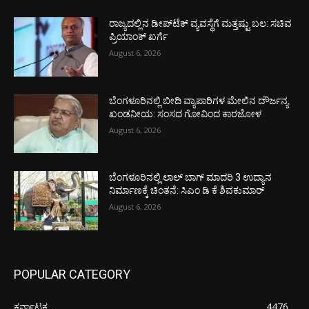
ರಾಜ್ಯದಲ್ಲಿನ ಡೀಪ್‌ಟೆಕ್‌ ವ್ಯವಸ್ಥೆಗೆ ಮತ್ತಷ್ಟು ಬಲ: ಸಚಿವ
ಪ್ರಿಯಾಂಕ್ ಖರ್ಗೆ
August 6, 2026
ಬೆಂಗಳೂರಿನಲ್ಲಿ ಬೀದಿ ವ್ಯಾಪಾರಿಗಳ ಮೇಲಿನ ದೌರ್ಜನ್ಯ
ಖಂಡನೀಯ: ಸಂಸದ ಗೋವಿಂದ ಕಾರಜೋಳ
August 6, 2026
ಬೆಂಗಳೂರಿನಲ್ಲಿ ಲಾಲ್ ಬಾಗ್ ಮಾದರಿ 3 ಉದ್ಯಾನ
ನಿರ್ಮಾಣಕ್ಕೆ ಚಿಂತನೆ: ಸಿಎಂ ಡಿ ಕೆ ಶಿವಕುಮಾರ್
August 6, 2026
POPULAR CATEGORY
ಕರ್ನಾಟಕ
4476