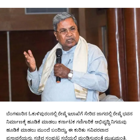
ಬೆಂಗಳೂರಿನ ಓಕುಳಿಪುರಂನಲ್ಲಿ ರೇಷ್ಮೆ ಇಲಾಖೆಗೆ ಸೇರಿದ ಜಾಗದಲ್ಲಿ ರೇಷ್ಮೆ ಭವನ
ನಿರ್ಮಾಣಕ್ಕೆ ಹೂಡಿಕೆ ಮಾಡಲು ಕರ್ನಾಟಕ ಗಣಿಗಾರಿಕೆ ಅಭಿವೃದ್ಧಿ ನಿಗಮವು
ಹೂಡಿಕೆ ಮಾಡಲು ಮುಂದೆ ಬಂದಿದ್ದು, ಈ ಕುರಿತು ಸವಿವರವಾದ
ಪ್ರಸ್ತಾವನೆಯನ್ನು ಸಚಿವ ಸಂಪುಟ ಸಭೆಯಲ್ಲಿ ಮಂಡಿಸುವಂತೆ ಮುಖ್ಯಮಂತ್ರಿ