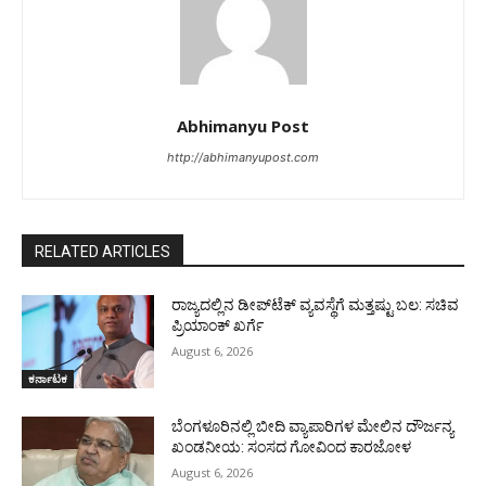
Abhimanyu Post
http://abhimanyupost.com
RELATED ARTICLES
ರಾಜ್ಯದಲ್ಲಿನ ಡೀಪ್‌ಟೆಕ್‌ ವ್ಯವಸ್ಥೆಗೆ ಮತ್ತಷ್ಟು ಬಲ: ಸಚಿವ
ಪ್ರಿಯಾಂಕ್ ಖರ್ಗೆ
August 6, 2026
ಕರ್ನಾಟಕ
ಬೆಂಗಳೂರಿನಲ್ಲಿ ಬೀದಿ ವ್ಯಾಪಾರಿಗಳ ಮೇಲಿನ ದೌರ್ಜನ್ಯ
ಖಂಡನೀಯ: ಸಂಸದ ಗೋವಿಂದ ಕಾರಜೋಳ
August 6, 2026