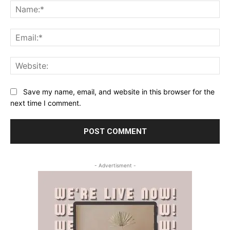
Na
Ema
Web
Save my name, email, and website in this browser for the
next time I comment.
- Advertisment -