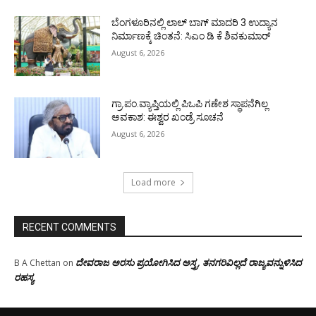
ಬೆಂಗಳೂರಿನಲ್ಲಿ ಲಾಲ್ ಬಾಗ್ ಮಾದರಿ 3 ಉದ್ಯಾನ
ನಿರ್ಮಾಣಕ್ಕೆ ಚಿಂತನೆ: ಸಿಎಂ ಡಿ ಕೆ ಶಿವಕುಮಾರ್
August 6, 2026
ಗ್ರಾ.ಪಂ.ವ್ಯಾಪ್ತಿಯಲ್ಲಿ ಪಿಒಪಿ ಗಣೇಶ ಸ್ಥಾಪನೆಗಿಲ್ಲ
ಅವಕಾಶ: ಈಶ್ವರ ಖಂಡ್ರೆ ಸೂಚನೆ
August 6, 2026
Load more
RECENT COMMENTS
ದೇವರಾಜ ಅರಸು ಪ್ರಯೋಗಿಸಿದ ಅಸ್ತ್ರ, ತನಗರಿವಿಲ್ಲದೆ ರಾಜ್ಯವನ್ನುಳಿಸಿದ
B A Chettan
on
ರಹಸ್ಯ