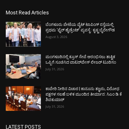
Most Read Articles
ಬೆಂಗಳೂರು ಪೇಟೆಯ ವೈಟ್ ಟಾಪಿಂಗ್ ರಸ್ತೆಯಲ್ಲಿ
ಪ್ರಥಮ ‘ಫೈರ್ ಹೈಡ್ರೆಂಟ್’ ವ್ಯವಸ್ಥೆ : ಕೃಷ್ಣ ಬೈರೇಗೌಡ
August 3, 2026
ಮಂಗಳೂರಿನಲ್ಲಿ ಕ್ರೂಸ್ ಸೇವೆ ಆರಂಭಿಸಲು ತಾತ್ವಿಕ
ಒಪ್ಪಿಗೆ ಸೂಚಿಸಿದ ವಾಟರ್‌ವೇಸ್ ಲೀಜರ್ ಟೂರಿಸಂ
July 31, 2026
ಕಾವೇರಿ ನೀರಿನ ವಿಚಾರ | ಕಾನೂನು ತಜ್ಞರು, ವಿರೋಧ
ಪಕ್ಷಗಳ ಸಲಹೆ ಬಳಿಕ ಮುಂದಿನ ತೀರ್ಮಾನ: ಸಿಎಂ ಡಿ ಕೆ
ಶಿವಕುಮಾರ್
July 31, 2026
LATEST POSTS