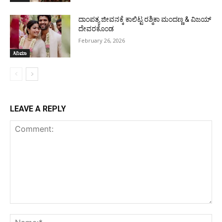
ದಾಂಪತ್ಯ ಜೀವನಕ್ಕೆ ಕಾಲಿಟ್ಟ ರಶ್ಮಿಕಾ ಮಂದಣ್ಣ & ವಿಜಯ್
ದೇವರಕೊಂಡ
February 26, 2026
ಸಿನಿಮಾ
LEAVE A REPLY
Comment:
Na