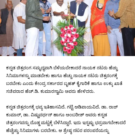
ಕನ್ನಡ ಚಿತ್ರರಂಗ ಸಮೃದ್ಧವಾಗಿ ಬೆಳೆಯಬೇಕಾದರೆ ನಾಯಕ ನಟರು ಹೆಚ್ಚು
ಸಿನಿಮಾಗಳನ್ನು ಮಾಡಬೇಕು ಹಾಗೂ ಹೆಚ್ಚು ನಾಯಕ ನಟರು ಚಿತ್ರರಂಗಕ್ಕೆ
ಬರಬೇಕು ಎಂದು ಕೇಂದ್ರ ಸರ್ಕಾರದ ಬೃಹತ್ ಕೈಗಾರಿಕೆ ಹಾಗೂ ಉಕ್ಕು ಖಾತೆ
ಸಚಿವರಾದ ಹೆಚ್.ಡಿ. ಕುಮಾರಸ್ವಾಮಿ ಅವರು ಹೇಳಿದರು.
ಕನ್ನಡ ಚಿತ್ರರಂಗಕ್ಕೆ ಭವ್ಯ ಇತಿಹಾಸವಿದೆ. ಗಟ್ಟಿ ಅಡಿಪಾಯವಿದೆ. ಡಾ. ರಾಜ್
ಕುಮಾರ್, ಡಾ. ವಿಷ್ಣುವರ್ಧನ್ ಹಾಗೂ ಅಂಬರೀಶ್ ಅವರು ಕನ್ನಡ
ಚಿತ್ರರಂಗವನ್ನು ದೊಡ್ಡ ಮಟ್ಟಕ್ಕೆ ಬೆಳೆಸಿದ್ದಾರೆ. ಇದು ಇನ್ನಷ್ಟು ಭದ್ರವಾಗಬೇಕಾದರೆ
ಹೆಚ್ಚೆಚ್ಚು ಸಿನಿಮಾಗಳು ಬರಬೇಕು. ಆ ಶ್ರೇಷ್ಠ ನಟರ ಪರಂಪರೆಯನ್ನು