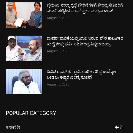
ಪ್ರಮುಖ ನಾಲ್ಕು ರೈಲ್ವೆ ಬೇಡಿಕೆಗಳಿಗೆ ಕೇಂದ್ರ ಸಚಿವರಿಗೆ
ಮನವಿ ಸಲ್ಲಿಸಿದ ಸಂಸದೆ ಪ್ರಭಾ ಮಲ್ಲಿಕಾರ್ಜುನ್
August 5, 2026
ಬೀದರ್ ಪಾಲಿಕೆಯಲ್ಲಿ ಖಾಲಿ ಇರುವ ಪೌರ ಕಾರ್ಮಿಕರ
ಹುದ್ದೆ ಶೀಘ್ರ ಭರ್ತಿ: ಯತೀಂದ್ರ ಸಿದ್ದರಾಮಯ್ಯ
August 5, 2026
ವಿಬಿಜಿ ರಾಮ್ ಜಿ: ಗ್ರಾಮೀಣರಿಗೆ ಗರಿಷ್ಠ ಉದ್ಯೋಗ
ನೀಡಲು ಈಶ್ವರ ಖಂಡ್ರೆ ಸೂಚನೆ
August 5, 2026
POPULAR CATEGORY
ಕರ್ನಾಟಕ
4471