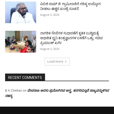
ವಿಬಿಜಿ ರಾಮ್ ಜಿ: ಗ್ರಾಮೀಣರಿಗೆ ಗರಿಷ್ಠ ಉದ್ಯೋಗ
ನೀಡಲು ಈಶ್ವರ ಖಂಡ್ರೆ ಸೂಚನೆ
August 5, 2026
ನಾಗರಿಕ ಸೇವೆಗಳ ಸುಧಾರಣೆಗೆ ಕೃತಕ ಬುದ್ಧಿಮತ್ತೆ
ಆಧಾರಿತ ಧ್ವನಿ ತಂತ್ರಜ್ಞಾನಗಳ ಬಳಕೆಗೆ ಒತ್ತು: ಸಚಿವ
ಪ್ರಿಯಾಂಕ್ ಖರ್ಗೆ
August 5, 2026
Load more
RECENT COMMENTS
ದೇವರಾಜ ಅರಸು ಪ್ರಯೋಗಿಸಿದ ಅಸ್ತ್ರ, ತನಗರಿವಿಲ್ಲದೆ ರಾಜ್ಯವನ್ನುಳಿಸಿದ
B A Chettan
on
ರಹಸ್ಯ