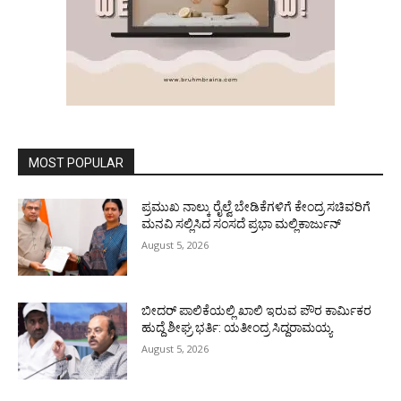
MOST POPULAR
ಪ್ರಮುಖ ನಾಲ್ಕು ರೈಲ್ವೆ ಬೇಡಿಕೆಗಳಿಗೆ ಕೇಂದ್ರ ಸಚಿವರಿಗೆ
ಮನವಿ ಸಲ್ಲಿಸಿದ ಸಂಸದೆ ಪ್ರಭಾ ಮಲ್ಲಿಕಾರ್ಜುನ್
August 5, 2026
ಬೀದರ್ ಪಾಲಿಕೆಯಲ್ಲಿ ಖಾಲಿ ಇರುವ ಪೌರ ಕಾರ್ಮಿಕರ
ಹುದ್ದೆ ಶೀಘ್ರ ಭರ್ತಿ: ಯತೀಂದ್ರ ಸಿದ್ದರಾಮಯ್ಯ
August 5, 2026