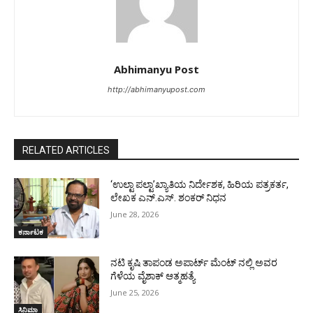
Abhimanyu Post
http://abhimanyupost.com
RELATED ARTICLES
‘ಉಲ್ಟಾ ಪಲ್ಟಾ’ಖ್ಯಾತಿಯ ನಿರ್ದೇಶಕ, ಹಿರಿಯ ಪತ್ರಕರ್ತ,
ಲೇಖಕ ಎನ್.ಎಸ್. ಶಂಕರ್ ನಿಧನ
June 28, 2026
ಕರ್ನಾಟಕ
ನಟಿ ಕೃಷಿ ತಾಪಂಡ ಅಪಾರ್ಟ್ ಮೆಂಟ್ ನಲ್ಲಿ ಅವರ
ಗೆಳೆಯ ವೈಶಾಕ್ ಆತ್ಮಹತ್ಯೆ
June 25, 2026
ಸಿನಿಮಾ