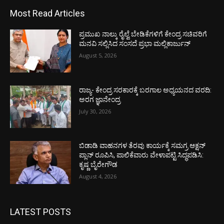
Most Read Articles
ಪ್ರಮುಖ ನಾಲ್ಕು ರೈಲ್ವೆ ಬೇಡಿಕೆಗಳಿಗೆ ಕೇಂದ್ರ ಸಚಿವರಿಗೆ
ಮನವಿ ಸಲ್ಲಿಸಿದ ಸಂಸದೆ ಪ್ರಭಾ ಮಲ್ಲಿಕಾರ್ಜುನ್
August 5, 2026
ರಾಜ್ಯ- ಕೇಂದ್ರ ಸರಕಾರಕ್ಕೆ ಬರಗಾಲ ಅಧ್ಯಯನದ ವರದಿ:
ಅರಗ ಜ್ಞಾನೇಂದ್ರ
July 30, 2026
ಬಿಡಾಡಿ ವಾಹನಗಳ ತೆರವು ಕಾರ್ಯಕ್ಕೆ ಸಮಗ್ರ ಆಕ್ಷನ್
ಪ್ಲಾನ್ ರೂಪಿಸಿ, ಪಾಲಿಕೆವಾರು ವೇಳಾಪಟ್ಟಿ ಸಿದ್ಧಪಡಿಸಿ:
ಕೃಷ್ಣ ಬೈರೇಗೌಡ
August 4, 2026
LATEST POSTS