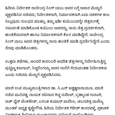
ಹಿರಿಯ ನಿರ್ದೇಶಕ ರಾಜೇಂದ್ರ ಸಿಂಗ್ ಬಾಬು ಅವರ ಬಗ್ಗೆ ಅಪಾರ ಮೆಚ್ಚುಗೆ
ವ್ಯಕ್ತಪಡಿಸಿದ ಸಚಿವರು; ನಿರ್ದೇಶಕರಾಗಿ, ನಿರ್ಮಾಪಕರಾಗಿ ಐದು ದಶಕಗಳ ಕಾಲ
ನಿಲ್ಲುವುದು ಸುಲಭದ ಮಾತಲ್ಲ. ತಮ್ಮ ಇಡೀ ಕುಟುಂಬವನ್ನೇ ಚಿತ್ರರಂಗಕ್ಕೆ
ಸಮರ್ಪಣೆ ಮಾಡಿಕೊಂಡ ಕುಟುಂಬ ಅವರದ್ದು. ನಾನು ಚಿತ್ರ ಪ್ರದರ್ಶಕನಾಗಿ,
ಹಂಚಿಕೆದಾರನಾಗಿ ಹಾಗೂ ನಿರ್ಮಾಪಕನಾಗಿ ಕೆಲಸ ಮಾಡಿದ್ದೇನೆ. ರಾಜೇಂದ್ರ
ಸಿಂಗ್ ಬಾಬು ಅವರ ಚಿತ್ರಗಳನ್ನು ನಾನು ಹಂಚಿಕೆ ಮಾಡಿ ಪ್ರದರ್ಶಿಸಿದ್ದೇನೆ ಎಂದು
ನೆನಪು ಮಾಡಿಕೊಂಡರು.
ಉತ್ತಮ ಕಥೆಗಳು, ಅಂದರೆ ಕಾದಂಬರಿ ಆಧರಿತ ಚಿತ್ರಗಳನ್ನು ನಿರ್ದೇಹಿಸುತ್ತಿದ್ದ
ಪುಟ್ಟಣ್ಣ ಕಣಗಾಲ್, ಸಿದ್ಧಲಿಂಗಯ್ಯ ಅವರ ಸಾಲಿಗೆ ಸೇರುವಂತಹ ನಿರ್ದೇಶಕರು
ಎಂದು ಸಚಿವರು ಮೆಚ್ಚುಗೆ ವ್ಯಕ್ತಪಡಿಸಿದರು.
ಮಾಜಿ ಉಪ ಮುಖ್ಯಮಂತ್ರಿಗಳಾದ ಡಾ. ಸಿ.ಎನ್ ಅಶ್ವತ್ಥನಾರಾಯಣ, ಮಾಜಿ
ಸಚಿವ ಮುನಿರತ್ನ, ನಾಯಕ ನಟರಾದ ಕಿಚ್ಚ ಸುದೀಪ್, ಬ್ರಹ್ಮಾಂಡ ಗುರೂಜಿ,
ರಾಕ್ ಲೈನ್ ವೆಂಕಟೇಶ್, ಬಸಂತ ಕುಮಾರ್ ಪಾಟೀಲ, ಚಲನಚಿತ್ರ ವಾಣಿಜ್ಯ
ಮಂಡಳಿ ಅಧ್ಯಕ್ಷ ಕೃಷ್ಣೇಗೌಡ, ಹಿರಿಯ ನಿರ್ದೇಶಕ ಗಿರೀಶ್ ಕಾಸರವಳ್ಳಿ, ಪ್ರಕಾಶಕ
ವೀರಕಪುತ್ರ ಶ್ರೀನಿವಾಸ ಮುಂತಾದವರು ಸಭೆಯಲ್ಲಿ ಪಾಲ್ಗೊಂಡಿದ್ದರು.