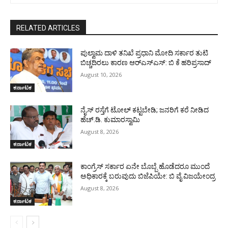
RELATED ARTICLES
ಪುಲ್ವಾಮ ದಾಳಿ ತನಿಖೆ ಪ್ರಧಾನಿ ಮೋದಿ ಸರ್ಕಾರ ತುಟಿ
ಬಿಚ್ಚದಿರಲು ಕಾರಣ ಆರ್‌ಎಸ್ಎಸ್: ಬಿ ಕೆ ಹರಿಪ್ರಸಾದ್
August 10, 2026
ಕರ್ನಾಟಕ
ನೈಸ್ ರಸ್ತೆಗೆ ಟೋಲ್ ಕಟ್ಟಬೇಡಿ; ಜನರಿಗೆ ಕರೆ ನೀಡಿದ
ಹೆಚ್.ಡಿ. ಕುಮಾರಸ್ವಾಮಿ
August 8, 2026
ಕರ್ನಾಟಕ
ಕಾಂಗ್ರೆಸ್ ಸರ್ಕಾರ ಏನೇ ಬೊಬ್ಬೆ ಹೊಡೆದರೂ ಮುಂದೆ
ಅಧಿಕಾರಕ್ಕೆ ಬರುವುದು ಬಿಜೆಪಿಯೇ: ಬಿ ವೈ ವಿಜಯೇಂದ್ರ
August 8, 2026
ಕರ್ನಾಟಕ