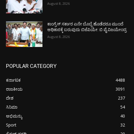
August 8, 2026
ಕಾಂಗ್ರೆಸ್ ಸರ್ಕಾರ ಏನೇ ಬೊಬ್ಬೆ ಹೊಡೆದರೂ ಮುಂದೆ
ಅಧಿಕಾರಕ್ಕೆ ಬರುವುದು ಬಿಜೆಪಿಯೇ: ಬಿ ವೈ ವಿಜಯೇಂದ್ರ
August 8, 2026
POPULAR CATEGORY
ಕರ್ನಾಟಕ
4488
ರಾಜಕೀಯ
3091
ದೇಶ
237
ಸಿನಿಮಾ
54
ಅಭಿಮನ್ಯು
40
Sport
32
ಸ್ಪೆಷಲ್ ವರದಿ
20