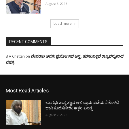
August 8, 2026
Load more
RECENT COMMENTS
ದೇವರಾಜ ಅರಸು ಪ್ರಯೋಗಿಸಿದ ಅಸ್ತ್ರ, ತನಗರಿವಿಲ್ಲದೆ ರಾಜ್ಯವನ್ನುಳಿಸಿದ
B A Chettan
on
ರಹಸ್ಯ
Most Read Articles
ಭೂಗರ್ಭಶಾಸ್ತ್ರ ತಜ್ಞರ ಅಭಿಪ್ರಾಯ ಪಡೆಯದೆ ಕೊಳವೆ
ಬಾವಿ ಕೊರೆಸಬೇಡಿ: ಈಶ್ವರ ಖಂಡ್ರೆ
August 7, 2026