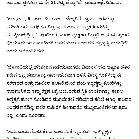
ಅಪರಾಧ ಪ್ರಕರಣಗಳು ಶೇ 30ರಷ್ಟು ಹೆಚ್ಚಾಗಿವೆ” ಎಂದು ಆಕ್ಷೇಪಿಸಿದರು.
“ಅತ್ಯಾಚಾರ, ಕಿರುಕುಳ, ಹಿಂಸಾಚಾರ ಹೆಚ್ಚಾಗಿದೆ. ಗ್ರಾಮಾಂತರದಲ್ಲೂ
ಮಹಿಳೆಯರು ಸುರಕ್ಷಿತವಾಗಿಲ್ಲ. ಇಂಥ ಹಲವಾರು ಪ್ರಕರಣಗಳನ್ನು
ಮುಚ್ಚಿಹಾಕುತ್ತಿದ್ದಾರೆ. ಪೊಲೀಸರು ಮೂಕ ಪ್ರೇಕ್ಷಕರಾಗಿದ್ದಾರೆ. ಕಾನೂನು ಪ್ರಕಾರ
ಪೊಲೀಸರು ಕೆಲಸ ಮಾಡಿದರೆ ಅವರ ಮೇಲೆ ಸರಕಾರದ ವಕ್ರದೃಷ್ಟಿ ಕಾಡುತ್ತಿದೆ”
ಎಂದು ಆರೋಪಿಸಿದರು.
“ಬೆಳಗಾವಿಯಲ್ಲಿ ಅಧಿವೇಶನ ನಡೆಯುವಾಗಲೇ ವಿಧಾನಸೌಧದ ಅತ್ಯಂತ ಹತ್ತಿರ
ಇರುವ ಒಬ್ಬ ಹೆಣ್ಮಗಳನ್ನು ಸಾರ್ವಜನಿಕವಾಗಿ ಥಳಿಸಿ ವಿವಸ್ತ್ರಗೊಳಿಸಿದ್ದು ಈ
ಸರಕಾರದ ಮತ್ತು ಪೊಲೀಸ್ ಇಲಾಖೆ ಮೇಲೆ ಭಯ ಇಲ್ಲದ್ದನ್ನು ತೋರಿಸಿತ್ತು.
ಸಾರ್ವಜನಿಕರು ತಮ್ಮ ರಕ್ಷಣೆ ಬಗ್ಗೆ ಭಯಪಡುವ ಸ್ಥಿತಿ ಉಂಟಾಗಿತ್ತು. ಕೇವಲ
ಆಸ್ಪತ್ರೆಗೆ ಹೋಗಿ ನೋಡಿದರೆ ಮುಗಿಯಿತೇ? ಸರಿಯಾದ ತನಿಖೆ ಆಗಿಲ್ಲ. ಹಲವರ
ಬಂಧನ ನಡೆದಿಲ್ಲ. ದಲಿತ ಮಹಿಳೆಗೆ ಹೀಗಾದರೂ ಮುಖ್ಯಮಂತ್ರಿಗಳಿಂದ ಕ್ರಮ
ಇಲ್ಲ” ಎಂದು ದೂರಿದರು.
“ಸಮುದಾಯ ನೋಡಿ ಕೇಸು ಹಾಕುವಂತೆ ಸ್ಟಾಂಡರ್ಡ್ ಇನ್‍ಸ್ಟ್ರಕ್ಷನ್