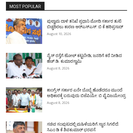
MOST POPULAR
ಪುಲ್ವಾಮ ದಾಳಿ ತನಿಖೆ ಪ್ರಧಾನಿ ಮೋದಿ ಸರ್ಕಾರ ತುಟಿ
ಬಿಚ್ಚದಿರಲು ಕಾರಣ ಆರ್‌ಎಸ್ಎಸ್: ಬಿ ಕೆ ಹರಿಪ್ರಸಾದ್
August 10, 2026
ನೈಸ್ ರಸ್ತೆಗೆ ಟೋಲ್ ಕಟ್ಟಬೇಡಿ; ಜನರಿಗೆ ಕರೆ ನೀಡಿದ
ಹೆಚ್.ಡಿ. ಕುಮಾರಸ್ವಾಮಿ
August 8, 2026
ಕಾಂಗ್ರೆಸ್ ಸರ್ಕಾರ ಏನೇ ಬೊಬ್ಬೆ ಹೊಡೆದರೂ ಮುಂದೆ
ಅಧಿಕಾರಕ್ಕೆ ಬರುವುದು ಬಿಜೆಪಿಯೇ: ಬಿ ವೈ ವಿಜಯೇಂದ್ರ
August 8, 2026
ಸಚಿವ ಸಂಪುಟದಲ್ಲಿ ಮಹಿಳೆಯರಿಗೆ ಸ್ಥಾನ ಸಿಗಲಿದೆ:
ಸಿಎಂ ಡಿ ಕೆ ಶಿವಕುಮಾರ್ ಭರವಸೆ