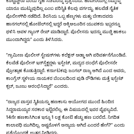
ಕೊಟ್ಟಿದ್ದೀರಾ ಎಂದು ಗೃಹ ಸಚಿವರನ್ನು ಪ್ರಶ್ನಿಸಿದರು. ಹಾವೇರಿಯಲ್ಲಿ ನಮ್ಮನ್ನು
ಯಾರೂ ಮುಟ್ಟುವುದಿಲ್ಲ ಎಂಬ ಪರಿಸ್ಥಿತಿ ಕೆಲವು ವರ್ಗದ್ದು. ಹಲವೆಡೆ ನೈತಿಕ
ಪೊಲೀಸ್‍ಗಿರಿ ನಡೆದಿದೆ. ಶಿರಸಿಯ ಒಬ್ಬ ಹೆಣ್ಮಗಳು ಮತ್ತು ಬೇಕಾದವರು
ಹಾನಗಲ್‍ನಲ್ಲಿ ಹೋಟೆಲ್‍ನಲ್ಲಿ ಇದ್ದರೆ ಅಕ್ಕಿಆಲೂರಿನ ಯುವಕರು ಇಬ್ಬರನ್ನೂ
ಥಳಿಸಿ ಅವಳ ಗ್ಯಾಂಗ್ ರೇಪ್ ಮಾಡಿದ್ದಾರೆ. ಪೊಲೀಸರು ಇದನ್ನು ಮುಚ್ಚಿ ಹಾಕಲು
ಮುಂದಾಗಿದ್ದರು” ಎಂದು ತಿಳಿಸಿದರು.
“ಗ್ರಾಮೀಣ ಪೊಲೀಸ್ ಸ್ಟೇಷನ್‍ಗಳು ಕಲೆಕ್ಷನ್ ಅಡ್ಡಾ ಆಗಿ ಪರಿವರ್ತನೆಗೊಂಡಿವೆ.
ಕೆಲವೆಡೆ ಪೊಲೀಸ್ ಇನ್‍ಸ್ಪೆಕ್ಟರ್‍ಗಳು ಇಸ್ಪೇಟ್, ಮದ್ಯದ ದಂಧೆಗೆ ಪೊಲೀಸರೇ
ಪ್ರೋತ್ಸಾಹ ಕೊಡುತ್ತಿದ್ದಾರೆ. ಕರ್ನಾಟಕವು ಜಂಗಲ್ ರಾಜ್ಯ ಆಗಿದೆ ಎಂದ ಅವರು,
ಕಾಂಗ್ರೆಸ್ ಸ್ಥಳೀಯ ನಾಯಕರ ಬೆಂಬಲದಿಂದ ಪುಡಿ ರೌಡಿಗಳು ಮತ್ತೆ ಇಸ್ಪೇಟ್
ಕ್ಲಬ್, ಜೂಜು ಆರಂಭಿಸಿದ್ದಾರೆ” ಎಂದರು.
“ರಾಜ್ಯದ ವಾಸ್ತವ ಸ್ಥಿತಿಯನ್ನು ಹಣಕಾಸು ಆಯೋಗದ ಮುಂದೆ ಹಿಂದಿನ
ಸಿದ್ದರಾಮಯ್ಯರ ಸರಕಾರ ಇಟ್ಟಿರಲಿಲ್ಲ. ಈ ವಿಷಯದಲ್ಲಿ ಇವರ ವೈಫಲ್ಯವಿದೆ.
14ನೇ ಹಣಕಾಸಿಗಿಂತ ಇನ್ನೂ 1 ಲಕ್ಷ ಕೋಟಿ ಹೆಚ್ಚು ಹಣ ಬರಲಿದೆ. ನಿಗದಿತ
ಕಾಲಾವಧಿ ಮುಗಿದಿಲ್ಲ. ಅಷ್ಟರೊಳಗೆ ಅನ್ಯಾಯ ಆಗಿದೆ ಎಂದರೆ ಹೇಗೆ?” ಎಂದು
ಪ್ರಶ್ನೆಯೊಂದಕ್ಕೆ ಉತ್ತರ ನೀಡಿದರು.