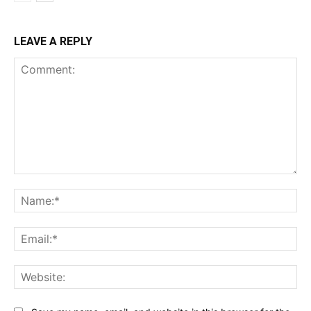
LEAVE A REPLY
Comment:
Na
Ema
Web