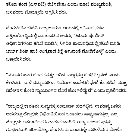
ತನಿಖಾ ತಂಡ (ಎಸ್‍ಐಟಿ) ರಚಿಸಬೇಕು ಎಂದು ಮಾಜಿ ಮುಖ್ಯಮಂತ್ರಿ
ಬಸವರಾಜ ಬೊಮ್ಮಾಯಿ ಆಗ್ರಹಿಸಿದರು.
ಬೆಂಗಳೂರಿನ ಬಿಜೆಪಿ ರಾಜ್ಯ ಕಾರ್ಯಾಲಯದಲ್ಲಿ ಶನಿವಾರ ನಡೆದ
ಪತ್ರಿಕಾಗೋಷ್ಠಿಯಲ್ಲಿ ಮಾತನಾಡಿದ ಅವರು, “ಹಿರಿಯ ಪೊಲೀಸ್
ಅಧಿಕಾರಿಗಳಿಂದ ತನಿಖೆ ಮಾಡಿಸಿ; ನಿಗದಿತ ಕಾಲಾವಧಿಯಲ್ಲಿ ತನಿಖೆ ಮಾಡಿ
ಚಾರ್ಜ್ ಶೀಟ್ ಹಾಕಿ ಉಗ್ರವಾದ ಶಿಕ್ಷೆ ಆಗುವಂತೆ ನೋಡಿಕೊಳ್ಳಿ” ಎಂದು
ಒತ್ತಾಯಿಸಿದರು.
“ಮೂವರ ಜನರ ಬಂಧನವಷ್ಟೇ ಆಗಿದೆ. ಎಲ್ಲರನ್ನೂ ಬಂಧಿಸಿಲ್ಲವೇಕೆ ಎಂದು
ಕೇಳಿದರು. ನಾಳೆ ನಮ್ಮ ಮಹಿಳಾ ನಿಯೋಗ ಹಾವೇರಿಗೆ ಭೇಟಿ ಕೊಡಲಿದೆ. ಸೂಕ್ತ
ನಿರ್ದೇಶನ ಕೋರಿ ನ್ಯಾಯಾಂಗದ ಮೊರೆ ಹೋಗಲಿದ್ದೇವೆ” ಎಂದು ಪ್ರಕಟಿಸಿದರು.
“ರಾಜ್ಯದಲ್ಲಿ ಕಾನೂನು ಸುವ್ಯವಸ್ಥೆ ಸಂಪೂರ್ಣ ಹದಗೆಟ್ಟಿದೆ. ಸಾಮಾನ್ಯ ಜನರು
ಅದರಲ್ಲೂ ಹೆಣ್ಮಕ್ಕಳು ನಿರ್ಭೀತಿಯಿಂದ ಓಡಾಡಲು ಸಾಧ್ಯವಾಗುತ್ತಿಲ್ಲ. ಎಲ್ಲ
ಹೆಣ್ಮಕ್ಕಳು ಆತಂಕದಿಂದ ಓಡಾಡುವಂತಾಗಿದೆ. ರಾಜ್ಯ ಸರಕಾರ ಇದನ್ನು
ಗಂಭೀರವಾಗಿ ಪರಿಗಣಿಸಿಲ್ಲ. ಬೆಂಗಳೂರು ಒಂದರಲ್ಲೇ ಮಹಿಳೆಯರ ಮೇಲಿನ