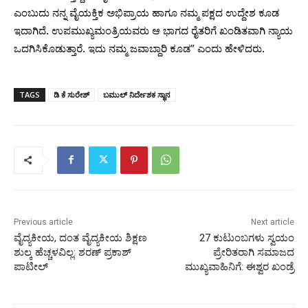
ಎಂಬುದು ನನ್ನ ವೈಯಕ್ತಿಕ ಅಭಿಪ್ರಾಯ ಹಾಗೂ ನಮ್ಮ ಪಕ್ಷದ ಉದ್ದೇಶ ಕೂಡ
ಇದಾಗಿದೆ. ಉಪಮುಖ್ಯಮಂತ್ರಿಯವರು ಆ ಭಾಗದ ರೈತರಿಗೆ ಖಂಡಿತವಾಗಿ ನ್ಯಾಯ
ಒದಗಿಸಿ‌ಕೊಡುತ್ತಾರೆ. ಇದು ನಮ್ಮ ಜವಾಬ್ದಾರಿ ಕೂಡ” ಎಂದು ಹೇಳಿದರು.
TAGS
ಡಿ ಕೆ ಸುರೇಶ್‌
ಬಮುಲ್ ನಿರ್ದೇಶಕ ಸ್ಥಾನ
Previous article
Next article
ವೈದ್ಯಕೀಯ, ದಂತ ವೈದ್ಯಕೀಯ ಶಿಕ್ಷಣ
27 ಕುಟುಂಬಗಳು ಸ್ವಯಂ
ಶುಲ್ಕ ಹೆಚ್ಚಳವಿಲ್ಲ: ಶರಣ್‌ ಪ್ರಕಾಶ್‌
ಪ್ರೇರಿತರಾಗಿ ಸಮಾಜದ
ಪಾಟೀಲ್
ಮುಖ್ಯವಾಹಿನಿಗೆ: ಈಶ್ವರ ಖಂಡ್ರೆ