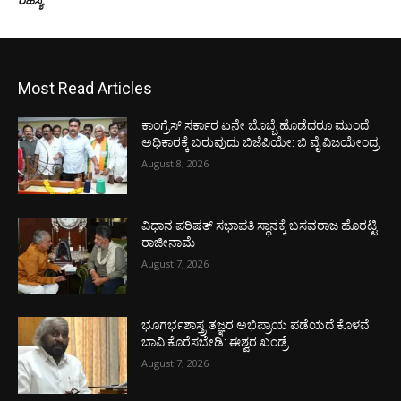
Most Read Articles
ಕಾಂಗ್ರೆಸ್ ಸರ್ಕಾರ ಏನೇ ಬೊಬ್ಬೆ ಹೊಡೆದರೂ ಮುಂದೆ
ಅಧಿಕಾರಕ್ಕೆ ಬರುವುದು ಬಿಜೆಪಿಯೇ: ಬಿ ವೈ ವಿಜಯೇಂದ್ರ
August 8, 2026
ವಿಧಾನ ಪರಿಷತ್ ಸಭಾಪತಿ ಸ್ಥಾನಕ್ಕೆ ಬಸವರಾಜ ಹೊರಟ್ಟಿ
ರಾಜೀನಾಮೆ
August 7, 2026
ಭೂಗರ್ಭಶಾಸ್ತ್ರ ತಜ್ಞರ ಅಭಿಪ್ರಾಯ ಪಡೆಯದೆ ಕೊಳವೆ
ಬಾವಿ ಕೊರೆಸಬೇಡಿ: ಈಶ್ವರ ಖಂಡ್ರೆ
August 7, 2026