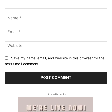
Comment:
Na
Ema
Web
Save my name, email, and website in this browser for the
next time I comment.
- Advertisment -