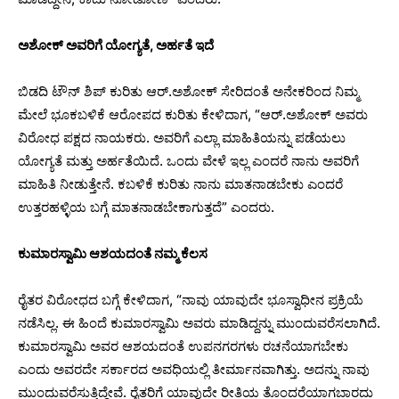
ಅಶೋಕ್ ಅವರಿಗೆ ಯೋಗ್ಯತೆ, ಅರ್ಹತೆ ಇದೆ
ಬಿಡದಿ ಟೌನ್ ಶಿಪ್ ಕುರಿತು ಆರ್.ಅಶೋಕ್ ಸೇರಿದಂತೆ ಅನೇಕರಿಂದ ನಿಮ್ಮ
ಮೇಲೆ ಭೂಕಬಳಿಕೆ ಆರೋಪದ ಕುರಿತು ಕೇಳಿದಾಗ, “ಆರ್.ಅಶೋಕ್ ಅವರು
ವಿರೋಧ ಪಕ್ಷದ ನಾಯಕರು. ಅವರಿಗೆ ಎಲ್ಲಾ ಮಾಹಿತಿಯನ್ನು ಪಡೆಯಲು
ಯೋಗ್ಯತೆ ಮತ್ತು ಅರ್ಹತೆಯಿದೆ. ಒಂದು ವೇಳೆ ಇಲ್ಲ ಎಂದರೆ ನಾನು ಅವರಿಗೆ
ಮಾಹಿತಿ ನೀಡುತ್ತೇನೆ. ಕಬಳಿಕೆ ಕುರಿತು ನಾನು ಮಾತನಾಡಬೇಕು ಎಂದರೆ
ಉತ್ತರಹಳ್ಳಿಯ ಬಗ್ಗೆ ಮಾತನಾಡಬೇಕಾಗುತ್ತದೆ” ಎಂದರು.
ಕುಮಾರಸ್ವಾಮಿ ಆಶಯದಂತೆ ನಮ್ಮ ಕೆಲಸ
ರೈತರ ವಿರೋಧದ ಬಗ್ಗೆ ಕೇಳಿದಾಗ, “ನಾವು ಯಾವುದೇ ಭೂಸ್ವಾಧೀನ ಪ್ರಕ್ರಿಯೆ
ನಡೆಸಿಲ್ಲ. ಈ ಹಿಂದೆ ಕುಮಾರಸ್ವಾಮಿ ಅವರು ಮಾಡಿದ್ದನ್ನು ಮುಂದುವರೆಸಲಾಗಿದೆ.
ಕುಮಾರಸ್ವಾಮಿ ಅವರ ಆಶಯದಂತೆ ಉಪನಗರಗಳು ರಚನೆಯಾಗಬೇಕು
ಎಂದು ಅವರದೇ ಸರ್ಕಾರದ ಅವಧಿಯಲ್ಲಿ ತೀರ್ಮಾನವಾಗಿತ್ತು. ಅದನ್ನು ನಾವು
ಮುಂದುವರೆಸುತ್ತಿದ್ದೇವೆ. ರೈತರಿಗೆ ಯಾವುದೇ ರೀತಿಯ ತೊಂದರೆಯಾಗಬಾರದು