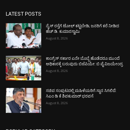
LATEST POSTS
ನೈಸ್ ರಸ್ತೆಗೆ ಟೋಲ್ ಕಟ್ಟಬೇಡಿ; ಜನರಿಗೆ ಕರೆ ನೀಡಿದ
ಹೆಚ್.ಡಿ. ಕುಮಾರಸ್ವಾಮಿ
August 8, 2026
ಕಾಂಗ್ರೆಸ್ ಸರ್ಕಾರ ಏನೇ ಬೊಬ್ಬೆ ಹೊಡೆದರೂ ಮುಂದೆ
ಅಧಿಕಾರಕ್ಕೆ ಬರುವುದು ಬಿಜೆಪಿಯೇ: ಬಿ ವೈ ವಿಜಯೇಂದ್ರ
August 8, 2026
ಸಚಿವ ಸಂಪುಟದಲ್ಲಿ ಮಹಿಳೆಯರಿಗೆ ಸ್ಥಾನ ಸಿಗಲಿದೆ:
ಸಿಎಂ ಡಿ ಕೆ ಶಿವಕುಮಾರ್ ಭರವಸೆ
August 8, 2026