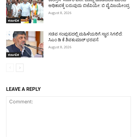
ಅಧಿಕಾರಕ್ಕೆ ಬರುವುದು ಬಿಜೆಪಿಯೇ: ಬಿ ವೈ ವಿಜಯೇಂದ್ರ
August 8, 2026
ಕರ್ನಾಟಕ
ಸಚಿವ ಸಂಪುಟದಲ್ಲಿ ಮಹಿಳೆಯರಿಗೆ ಸ್ಥಾನ ಸಿಗಲಿದೆ:
ಸಿಎಂ ಡಿ ಕೆ ಶಿವಕುಮಾರ್ ಭರವಸೆ
August 8, 2026
ಕರ್ನಾಟಕ
LEAVE A REPLY