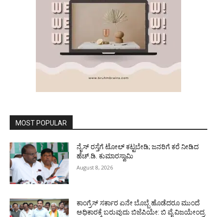
MOST POPULAR
ನೈಸ್ ರಸ್ತೆಗೆ ಟೋಲ್ ಕಟ್ಟಬೇಡಿ; ಜನರಿಗೆ ಕರೆ ನೀಡಿದ
ಹೆಚ್.ಡಿ. ಕುಮಾರಸ್ವಾಮಿ
August 8, 2026
ಕಾಂಗ್ರೆಸ್ ಸರ್ಕಾರ ಏನೇ ಬೊಬ್ಬೆ ಹೊಡೆದರೂ ಮುಂದೆ
ಅಧಿಕಾರಕ್ಕೆ ಬರುವುದು ಬಿಜೆಪಿಯೇ: ಬಿ ವೈ ವಿಜಯೇಂದ್ರ