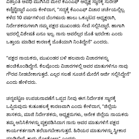
ವಿಶ್ರಾಂತಿ ಅವಧಿ ಮುಗಿಸಿದ ಮೇಲೆ ಕೆಎಂಎಫ್ ಅಧ್ಯಕ್ಷ ಸ್ಥಾನಕ್ಕೆ ಸುರೇಶ್
ಕಣ್ಣಿಟ್ಟಿದ್ದಾರೆ ಎಂದು ಕೇಳಿದಾಗ, “ಸದ್ಯಕ್ಕೆ ಕೆಎಂಎಫ್ ವಿಚಾರ ಚರ್ಚೆಯಲ್ಲಿಲ್ಲ.
ಕಳೆದ 10 ವರ್ಷಗಳಿಂದ ಬೆಂಗಳೂರು ಹಾಲು ಒಕ್ಕೂಟದ ಅಧ್ಯಕ್ಷರಾಗಿ,
ನಿರ್ದೇಶಕರುಗಳಾಗಿ ನಮ್ಮ ಪಕ್ಷದ ಮುಖಂಡರು ಸೇವೆ ಸಲ್ಲಿಸಿದ್ದಾರೆ. ‌ಹಾಗಾಗಿ
ಇದರಲ್ಲಿ ವಿಶೇಷತೆ ಏನೂ ಇಲ್ಲ. ನಾನು ಅವರೆಲ್ಲರ ಜೊತೆ ಇರಬೇಕು ಎಂದು
ಒತ್ತಾಯ ಮಾಡಿದ ಕಾರಣಕ್ಕೆ ಜೊತೆಯಾಗಿ ನಿಂತಿದ್ದೇನೆ” ಎಂದರು.
“ಪಕ್ಷದ ನಾಯಕರು, ಮುಖಂಡರ‌ ಬಳಿ ಹಲವಾರು ವಿಚಾರಗಳನ್ನು
ಹಂಚಿಕೊಂಡಿದ್ದೇನೆ. ಕೆಲವೊಂದು ವಿಚಾರಗಳಲ್ಲಿ ಅವರ ಮಾತುಗಳಿಗೂ ನಾವು
ಗೌರವ ನೀಡಬೇಕಾಗುತ್ತದೆ. ಎಲ್ಲರ ಸಲಹೆ ಸೂಚನೆ ಮೇರೆಗೆ ಅರ್ಜಿ ಸಲ್ಲಿಸಿದ್ದೇನೆ”
ಎಂದು ಹೇಳಿದರು.
ಚನ್ನಪಟ್ಟಣ ಉಪಚುನಾವಣೆಗೆ ಒಪ್ಪದ ನೀವು ಈಗ ನಿರ್ದೇಶಕ ಸ್ಥಾನಕ್ಕೆ
ಒಪ್ಪಿರುವುದು ಕುತೂಹಲಕ್ಕೆ ಕಾರಣವಾಗಿ ಎಂದು ಕೇಳಿದಾಗ, “ಜಿಲ್ಲೆಯ
ಶಾಸಕರು, ಮಾಜಿ ನಿರ್ದೇಶಕರು, ಅಧ್ಯಕ್ಷರುಗಳು, ಅನೇಕ‌ ಜಿಲ್ಲೆಯ ನಾಯಕರು
ತಮ್ಮ ಅನಿಸಿಕೆಗಳನ್ನು ವ್ಯಕ್ತಪಡಿಸಿದಾಗ ನಾನು ಅವರ ಮಾತುಗಳಿಗೆ ಪಕ್ಷದ
ಕಾರ್ಯಕರ್ತನಾಗಿ ತಲೆಬಾಗಬೇಕಾಗುತ್ತದೆ. ಹಿರಿಯರ ಮಾತುಗಳನ್ನು ಸ್ವೀಕಾರ
ಮಾಡಿದ್ದೇನೆ, ಕಾದು ನೋಡೋಣ” ಎಂದರು.