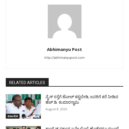
Abhimanyu Post
http://abhimanyupost.com
RELATED ARTICLES
ನೈಸ್ ರಸ್ತೆಗೆ ಟೋಲ್ ಕಟ್ಟಬೇಡಿ; ಜನರಿಗೆ ಕರೆ ನೀಡಿದ
ಹೆಚ್.ಡಿ. ಕುಮಾರಸ್ವಾಮಿ
August 8, 2026
ಕರ್ನಾಟಕ
ಕಾಂಗ್ರೆಸ್ ಸರ್ಕಾರ ಏನೇ ಬೊಬ್ಬೆ ಹೊಡೆದರೂ ಮುಂದೆ