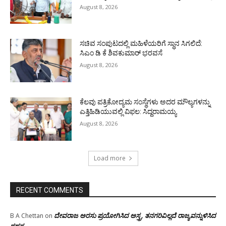
August 8, 2026
ಸಚಿವ ಸಂಪುಟದಲ್ಲಿ ಮಹಿಳೆಯರಿಗೆ ಸ್ಥಾನ ಸಿಗಲಿದೆ:
ಸಿಎಂ ಡಿ ಕೆ ಶಿವಕುಮಾರ್ ಭರವಸೆ
August 8, 2026
ಕೆಲವು ಪತ್ರಿಕೋದ್ಯಮ ಸಂಸ್ಥೆಗಳು ಅದರ ಮೌಲ್ಯಗಳನ್ನು
ಎತ್ತಿಹಿಡಿಯುವಲ್ಲಿ ವಿಫಲ: ಸಿದ್ದರಾಮಯ್ಯ
August 8, 2026
Load more
RECENT COMMENTS
ದೇವರಾಜ ಅರಸು ಪ್ರಯೋಗಿಸಿದ ಅಸ್ತ್ರ, ತನಗರಿವಿಲ್ಲದೆ ರಾಜ್ಯವನ್ನುಳಿಸಿದ
B A Chettan
on
ರಹಸ್ಯ