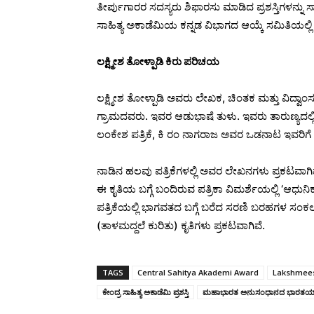
ತೀರ್ಪುಗಾರರ ಸದಸ್ಯರು ಶಿಫಾರಸು ಮಾಡಿದ ಪ್ರಶಸ್ತಿಗಳನ್
ಸಾಹಿತ್ಯ ಅಕಾಡೆಮಿಯ ಕನ್ನಡ ವಿಭಾಗದ ಆಯ್ಕೆ ಸಮಿತಿಯಲ್
ಲಕ್ಷ್ಮೀಶ ತೋಳ್ಪಾಡಿ ಕಿರು ಪರಿಚಯ
ಲಕ್ಷ್ಮೀಶ ತೋಳ್ಪಾಡಿ ಅವರು ಲೇಖಕ, ಚಿಂತಕ ಮತ್ತು ವಿದ್ವಾಂ
ಗ್ರಾಮದವರು. ಇವರ ಆಡುಭಾಷೆ ತುಳು. ಇವರು ತಾರುಣ್ಯದಲ್ಲಿ ಕ
ಲಂಕೇಶ ಪತ್ರಿಕೆ, ಕಿ ರಂ ನಾಗರಾಜ ಅವರ ಒಡನಾಟ ಇವರಿಗೆ ಲಭ
ನಾಡಿನ ಹಲವು ಪತ್ರಿಕೆಗಳಲ್ಲಿ ಅವರ ಲೇಖನಗಳು ಪ್ರಕಟವಾಗಿವೆ
ಈ ಕೃತಿಯ ಬಗ್ಗೆ ಬಂದಿರುವ ಪತ್ರಿಕಾ ವಿಮರ್ಶೆಯಲ್ಲಿ ‘ಆಧುನಿಕನ
ಪತ್ರಿಕೆಯಲ್ಲಿ ಭಾಗವತದ ಬಗ್ಗೆ ಬರೆದ ಸರಣಿ ಬರಹಗಳ ಸಂಕಲನ
(ತಾಳಮದ್ದಲೆ ಕುರಿತು) ಕೃತಿಗಳು ಪ್ರಕಟವಾಗಿವೆ.
TAGS
Central Sahitya Akademi Award
Lakshmees
ಕೇಂದ್ರ ಸಾಹಿತ್ಯ ಅಕಾಡೆಮಿ ಪ್ರಶಸ್ತಿ
ಮಹಾಭಾರತ ಅನುಸಂಧಾನದ ಭಾರತಯಾತ್