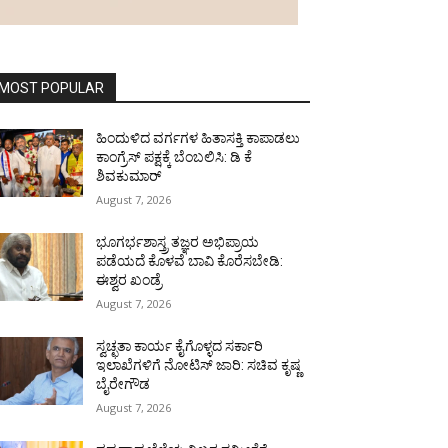
MOST POPULAR
ಹಿಂದುಳಿದ ವರ್ಗಗಳ ಹಿತಾಸಕ್ತಿ ಕಾಪಾಡಲು
ಕಾಂಗ್ರೆಸ್ ಪಕ್ಷಕ್ಕೆ ಬೆಂಬಲಿಸಿ: ಡಿ ಕೆ
ಶಿವಕುಮಾರ್
August 7, 2026
ಭೂಗರ್ಭಶಾಸ್ತ್ರ ತಜ್ಞರ ಅಭಿಪ್ರಾಯ
ಪಡೆಯದೆ ಕೊಳವೆ ಬಾವಿ ಕೊರೆಸಬೇಡಿ:
ಈಶ್ವರ ಖಂಡ್ರೆ
August 7, 2026
ಸ್ವಚ್ಛತಾ ಕಾರ್ಯ ಕೈಗೊಳ್ಳದ ಸರ್ಕಾರಿ
ಇಲಾಖೆಗಳಿಗೆ ನೋಟಿಸ್ ಜಾರಿ: ಸಚಿವ ಕೃಷ್ಣ
ಬೈರೇಗೌಡ
August 7, 2026