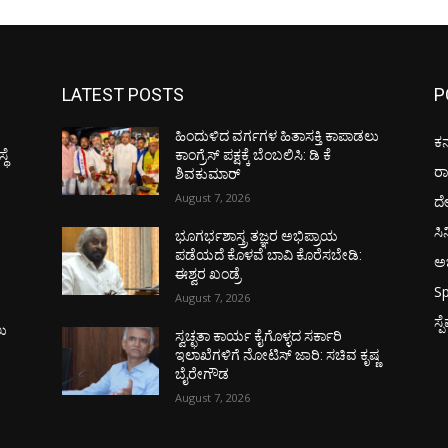
LATEST POSTS
P
ಹಿಂದುಳಿದ ವರ್ಗಗಳ ಹಿತಾಸಕ್ತಿ ಕಾಪಾಡಲು
ಕರ
ಥೆ
ಕಾಂಗ್ರೆಸ್ ಪಕ್ಷಕ್ಕೆ ಬೆಂಬಲಿಸಿ: ಡಿ ಕೆ
ರ
ಶಿವಕುಮಾರ್
August 7, 2026
ದ
ಸಿ
ಭೂಗರ್ಭಶಾಸ್ತ್ರ ತಜ್ಞರ ಅಭಿಪ್ರಾಯ
ಪಡೆಯದೆ ಕೊಳವೆ ಬಾವಿ ಕೊರೆಸಬೇಡಿ:
ಅಭ
ಈಶ್ವರ ಖಂಡ್ರೆ
Sp
August 7, 2026
ಸ್
ಲು
ಸ್ವಚ್ಛತಾ ಕಾರ್ಯ ಕೈಗೊಳ್ಳದ ಸರ್ಕಾರಿ
ಇಲಾಖೆಗಳಿಗೆ ನೋಟಿಸ್ ಜಾರಿ: ಸಚಿವ ಕೃಷ್ಣ
ಬೈರೇಗೌಡ
August 7, 2026