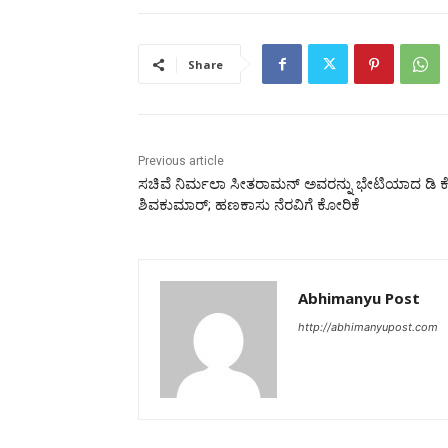
Share
Previous article
ಸಚಿವೆ ನಿರ್ಮಲಾ ಸೀತರಾಮನ್ ಅವರನ್ನು ಭೇಟಿಯಾದ ಡಿ ಕ
ಶಿವಕುಮಾರ್; ಹಣಕಾಸು ನೆರವಿಗೆ ಕೋರಿಕೆ
Abhimanyu Post
http://abhimanyupost.com