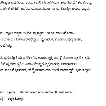
ನು ಸಾಹಿತ್ಯ ಅಕಾಡೆಮಿಯ ಕಾರ್ಯಕಾರಿ ಮಂಡಳಿಯು ಅನುಮೋದಿಸಿತು. ಕೇಂದ್ರ
ಲಿ ನಾಗೇಶ ಹೆಗಡೆ, ಆನಂದ ಝುಂಜರವಾಡ, ಜ ನಾ ತೇಜಶ್ರೀ ಅವರು ಇದ್ದರು.
ಸರು. ದಕ್ಷಿಣ ಕನ್ನಡ ಜಿಲ್ಲೆಯ ಪುತ್ತೂರು ಬಳಿಯ ಶಾಂತಿಗೋಡು
ೆಲ ಕಾಲ ಬೆಂಗಳೂರಿನಲ್ಲಿದ್ದರು. ವೈ.ಎನ್.ಕೆ, ಗೋಪಾಲಕೃಷ್ಣ ಅಡಿಗ,
ಿಸಿತ್ತು.
. ಭಗವದ್ಗೀತೆಯ ಬಗೆಗಿನ ‘ಮಹಾಯುದ್ದಕ್ಕೆ ಮುನ್ನ’ ಮೊದಲ ಪ್ರಕಟಿತ ಕೃತಿ.
ಿಗೆ ಹೃದಯಸ್ಪರ್ಶಿ’ ಎಂಬ ಮೆಚ್ಚುಗೆ ವ್ಯಕ್ತವಾಗಿತ್ತು. ಅಂತರ್ಜಾಲ
 ‘ಸಂಪಿಗೆ ಭಾಗವತ’, ‘ಬೆಟ್ಟ ಮಹಮದನ ಬಳಿಗೆ ಬಾರದಿದ್ದರೆ’, ‘ಭವ ತಲ್ಲಣ’
ha Tolpadi
Mahabharata Anusandhan Bharat Yatra
ರೆ
ಲಕ್ಷ್ಮೀಶ ತೋಳ್ಪಾಡಿ