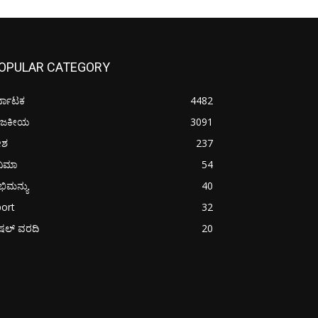
OPULAR CATEGORY
್ನಾಟಕ
4482
ಾಜಕೀಯ
3091
ೇಶ
237
ನಿಮಾ
54
ಿಮನ್ಯು
40
ort
32
ಪೆಷಲ್ ವರದಿ
20