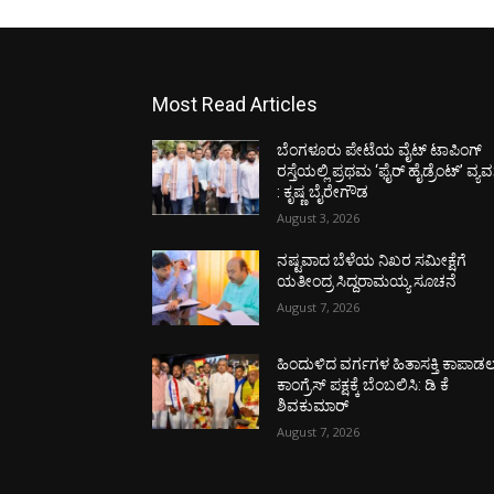
Most Read Articles
ಬೆಂಗಳೂರು ಪೇಟೆಯ ವೈಟ್ ಟಾಪಿಂಗ್
ರಸ್ತೆಯಲ್ಲಿ ಪ್ರಥಮ ‘ಫೈರ್ ಹೈಡ್ರೆಂಟ್’ ವ್ಯವಸ್
: ಕೃಷ್ಣ ಬೈರೇಗೌಡ
August 3, 2026
ನಷ್ಟವಾದ ಬೆಳೆಯ ನಿಖರ ಸಮೀಕ್ಷೆಗೆ
ಯತೀಂದ್ರ ಸಿದ್ದರಾಮಯ್ಯ ಸೂಚನೆ
August 7, 2026
ಹಿಂದುಳಿದ ವರ್ಗಗಳ ಹಿತಾಸಕ್ತಿ ಕಾಪಾಡ
ಕಾಂಗ್ರೆಸ್ ಪಕ್ಷಕ್ಕೆ ಬೆಂಬಲಿಸಿ: ಡಿ ಕೆ
ಶಿವಕುಮಾರ್
August 7, 2026