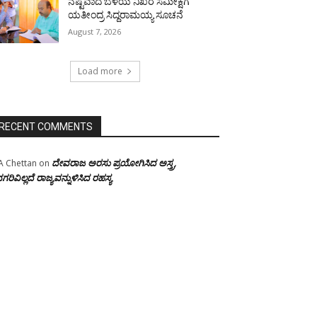
ನಷ್ಟವಾದ ಬೆಳೆಯ ನಿಖರ ಸಮೀಕ್ಷೆಗೆ
ಯತೀಂದ್ರ ಸಿದ್ದರಾಮಯ್ಯ ಸೂಚನೆ
August 7, 2026
Load more
RECENT COMMENTS
ದೇವರಾಜ ಅರಸು ಪ್ರಯೋಗಿಸಿದ ಅಸ್ತ್ರ,
A Chettan
on
ಗರಿವಿಲ್ಲದೆ ರಾಜ್ಯವನ್ನುಳಿಸಿದ ರಹಸ್ಯ