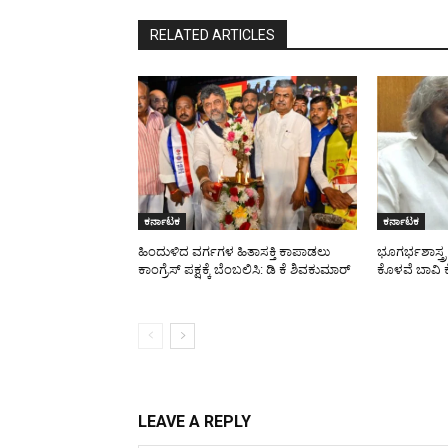
RELATED ARTICLES
ಕರ್ನಾಟಕ
ಕರ್ನಾಟಕ
ಹಿಂದುಳಿದ ವರ್ಗಗಳ ಹಿತಾಸಕ್ತಿ ಕಾಪಾಡಲು
ಭೂಗರ್ಭಶಾಸ್ತ್
ಕಾಂಗ್ರೆಸ್ ಪಕ್ಷಕ್ಕೆ ಬೆಂಬಲಿಸಿ: ಡಿ ಕೆ ಶಿವಕುಮಾರ್
ಕೊಳವೆ ಬಾವಿ ಕ
LEAVE A REPLY