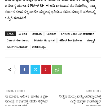
ಆರೋಗ್ಯ ಯೋಜನೆ PM-ABHIM ಅಡಿ ಅನುದಾನ ದೊರೆಯಲಿದ್ದು, ರಾಜ್ಯ
ಸರ್ಕಾರ ಕೂಡ ತನ್ನ ಪಾಲಿನ ವೆಚ್ಚವನ್ನ ಭರಿಸಲು ಸಚಿವ ಸಂಪುಟ ಸಭೆಯಲ್ಲಿ
ಒಪ್ಪಿಗೆ ಸೂಚಿಸಿದೆ.
TAGS
50 Bed
50 ಹಾಸಿಗೆ
Cabinet
Critical Care Construction
Dinesh Gundurao
District Hospital
ಕ್ರಿಟಿಕಲ್ ಕೇರ್ ನಿರ್ಮಾಣ
ಜಿಲ್ಲಾಸ್ಪತ್ರೆ
ದಿನೇಶ್ ಗುಂಡೂರಾವ್
ಸಚಿವ ಸಂಪುಟ
Previous article
Next article
ಸಾಮಾಜಿಕ, ಆರ್ಥಿಕ ಹಾಗೂ ಶಿಕ್ಷಣ
ಸಿದ್ದರಾಮಯ್ಯ ನಮ್ಮ ಅಭಿಪ್ರಾಯಕ್ಕೆ
ಸಮೀಕ್ಷೆ: ಸರ್ಕಾರಕ್ಕೆ ವರದಿ ಸಲ್ಲಿಸಿದ
ಎಲ್ಲಿ ಮನ್ನಣೆ ಕೊಡುತ್ತಾರೆ: