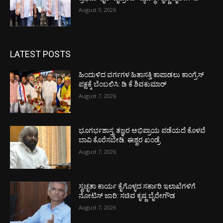
August 3, 2026
LATEST POSTS
ಹಿಂದುಳಿದ ವರ್ಗಗಳ ಹಿತಾಸಕ್ತಿ ಕಾಪಾಡಲು ಕಾಂಗ್ರೆಸ್
ಪಕ್ಷಕ್ಕೆ ಬೆಂಬಲಿಸಿ: ಡಿ ಕೆ ಶಿವಕುಮಾರ್
August 7, 2026
ಭೂಗರ್ಭಶಾಸ್ತ್ರ ತಜ್ಞರ ಅಭಿಪ್ರಾಯ ಪಡೆಯದೆ ಕೊಳವೆ
ಬಾವಿ ಕೊರೆಸಬೇಡಿ: ಈಶ್ವರ ಖಂಡ್ರೆ
August 7, 2026
ಸ್ವಚ್ಛತಾ ಕಾರ್ಯ ಕೈಗೊಳ್ಳದ ಸರ್ಕಾರಿ ಇಲಾಖೆಗಳಿಗೆ
ನೋಟಿಸ್ ಜಾರಿ: ಸಚಿವ ಕೃಷ್ಣ ಬೈರೇಗೌಡ
August 7, 2026