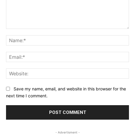
Comment:
Na
Ema
Web
Save my name, email, and website in this browser for the
next time I comment.
- Advertisment -