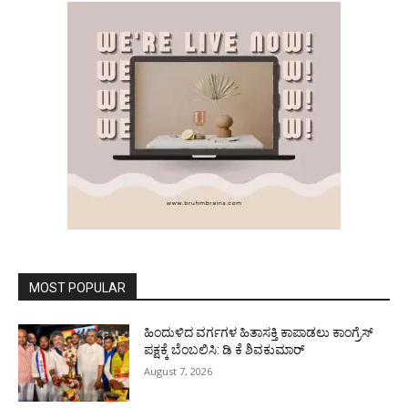
MOST POPULAR
ಹಿಂದುಳಿದ ವರ್ಗಗಳ ಹಿತಾಸಕ್ತಿ ಕಾಪಾಡಲು ಕಾಂಗ್ರೆಸ್
ಪಕ್ಷಕ್ಕೆ ಬೆಂಬಲಿಸಿ: ಡಿ ಕೆ ಶಿವಕುಮಾರ್
August 7, 2026