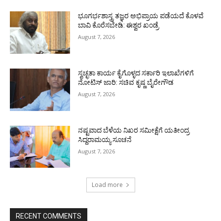
ಭೂಗರ್ಭಶಾಸ್ತ್ರ ತಜ್ಞರ ಅಭಿಪ್ರಾಯ ಪಡೆಯದೆ ಕೊಳವೆ
ಬಾವಿ ಕೊರೆಸಬೇಡಿ: ಈಶ್ವರ ಖಂಡ್ರೆ
August 7, 2026
ಸ್ವಚ್ಛತಾ ಕಾರ್ಯ ಕೈಗೊಳ್ಳದ ಸರ್ಕಾರಿ ಇಲಾಖೆಗಳಿಗೆ
ನೋಟಿಸ್ ಜಾರಿ: ಸಚಿವ ಕೃಷ್ಣ ಬೈರೇಗೌಡ
August 7, 2026
ನಷ್ಟವಾದ ಬೆಳೆಯ ನಿಖರ ಸಮೀಕ್ಷೆಗೆ ಯತೀಂದ್ರ
ಸಿದ್ದರಾಮಯ್ಯ ಸೂಚನೆ
August 7, 2026
Load more
RECENT COMMENTS