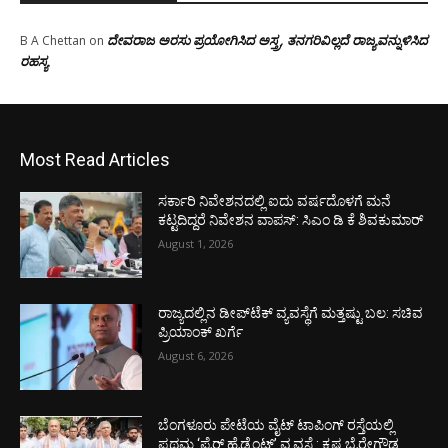
ದೇವರಾಜ ಅರಸು ಪ್ರಯೋಗಿಸಿದ ಅಸ್ತ್ರ, ತನಗರಿವಿಲ್ಲದೆ ರಾಜ್ಯವನ್ನುಳಿಸಿದ
B A Chettan
on
ರಹಸ್ಯ
Most Read Articles
ಸರ್ಕಾರಿ ನಿವೇಶನದಲ್ಲಿ ಐದು ವರ್ಷದೊಳಗೆ ಮನೆ
ಕಟ್ಟದಿದ್ದರೆ ನಿವೇಶನ ವಾಪಸ್: ಸಿಎಂ ಡಿ ಕೆ ಶಿವಕುಮಾರ್
August 1, 2026
ರಾಜ್ಯದಲ್ಲಿನ ಡೀಪ್‌ಟೆಕ್‌ ವ್ಯವಸ್ಥೆಗೆ ಮತ್ತಷ್ಟು ಬಲ: ಸಚಿವ
ಪ್ರಿಯಾಂಕ್ ಖರ್ಗೆ
August 6, 2026
ಬೆಂಗಳೂರು ಪೇಟೆಯ ವೈಟ್ ಟಾಪಿಂಗ್ ರಸ್ತೆಯಲ್ಲಿ
ಪ್ರಥಮ ‘ಫೈರ್ ಹೈಡ್ರೆಂಟ್’ ವ್ಯವಸ್ಥೆ : ಕೃಷ್ಣ ಬೈರೇಗೌಡ