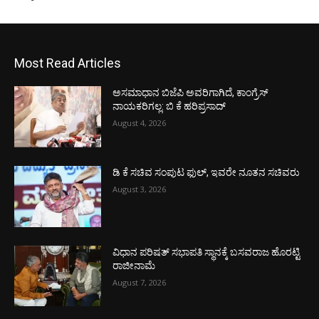
Most Read Articles
ಅಸಮಾಧಾನ ಬಿಜೆಪಿ ಅವರಿಗಾಗಿದೆ, ಕಾಂಗ್ರೆಸ್
ನಾಯಕರಿಗಲ್ಲ: ಬಿ ಕೆ ಹರಿಪ್ರಸಾದ್
August 4, 2026
ಡಿ ಕೆ ಸಚಿವ ಸಂಪುಟ ಫುಲ್, ಇವರೇ ನೂತನ ಸಚಿವರು
August 3, 2026
ವಿಧಾನ ಪರಿಷತ್ ಸಭಾಪತಿ ಸ್ಥಾನಕ್ಕೆ ಬಸವರಾಜ ಹೊರಟ್ಟಿ
ರಾಜೀನಾಮೆ
August 7, 2026