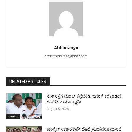
Abhimanyu
https://abhimanyupost.com
RELATED ARTICLES
ನೈಸ್ ರಸ್ತೆಗೆ ಟೋಲ್ ಕಟ್ಟಬೇಡಿ; ಜನರಿಗೆ ಕರೆ ನೀಡಿದ
ಹೆಚ್.ಡಿ. ಕುಮಾರಸ್ವಾಮಿ
August 8, 2026
ಕರ್ನಾಟಕ
ಕಾಂಗ್ರೆಸ್ ಸರ್ಕಾರ ಏನೇ ಬೊಬ್ಬೆ ಹೊಡೆದರೂ ಮುಂದೆ