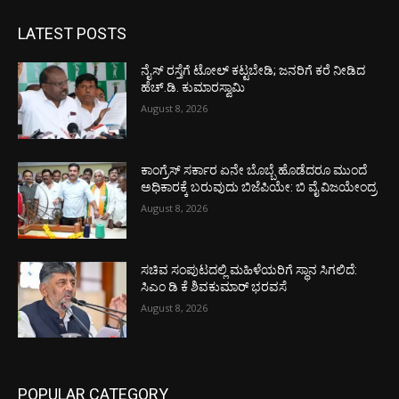
LATEST POSTS
ನೈಸ್ ರಸ್ತೆಗೆ ಟೋಲ್ ಕಟ್ಟಬೇಡಿ; ಜನರಿಗೆ ಕರೆ ನೀಡಿದ
ಹೆಚ್.ಡಿ. ಕುಮಾರಸ್ವಾಮಿ
August 8, 2026
ಕಾಂಗ್ರೆಸ್ ಸರ್ಕಾರ ಏನೇ ಬೊಬ್ಬೆ ಹೊಡೆದರೂ ಮುಂದೆ
ಅಧಿಕಾರಕ್ಕೆ ಬರುವುದು ಬಿಜೆಪಿಯೇ: ಬಿ ವೈ ವಿಜಯೇಂದ್ರ
August 8, 2026
ಸಚಿವ ಸಂಪುಟದಲ್ಲಿ ಮಹಿಳೆಯರಿಗೆ ಸ್ಥಾನ ಸಿಗಲಿದೆ:
ಸಿಎಂ ಡಿ ಕೆ ಶಿವಕುಮಾರ್ ಭರವಸೆ
August 8, 2026
POPULAR CATEGORY