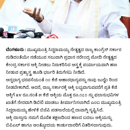
ಬೆಂಗಳೂರು :
ಮುಖ್ಯಮಂತ್ರಿ ಸಿದ್ದರಾಮಯ್ಯ ನೇತೃತ್ವದ ರಾಜ್ಯ ಕಾಂಗ್ರೆಸ್ ಸರ್ಕಾರ
ನುಡಿದಂತೆಯೇ ನಡೆಯುವ ಸಲುವಾಗಿ ಪ್ರಧಾನ ನರೇಂದ್ರ ಮೋದಿ ನೇತೃತ್ವದ
ಕೇಂದ್ರ ಸರ್ಕಾರ ಅಕ್ಕಿ ನೀಡಲು ನಿರಾಕರಿಸಿದ ಅಸ್ತ್ರಕ್ಕೆ ಪರ್ಯಾಯವಾಗಿ ಹಣ
ನೀಡುವ ಪ್ರತ್ಯಾಸ್ತ್ರ ಹೂಡಿ ಭರ್ಜರಿ ತಿರುಗೇಟು ನೀಡಿದೆ.
ಅನ್ನಭಾಗ್ಯ ಭರವಸೆಯಂತೆ ೧೦ ಕೆಜಿ ಆಹಾರಧಾನ್ಯವನ್ನು ನಾವು ಜುಲೈ೧ ರಿಂದ
ನೀಡಬೇಕಾಗಿದೆ. ಆದರೆ, ರಾಜ್ಯ ಸರ್ಕಾರಕ್ಕೆ ಅಕ್ಕಿ ಲಭ್ಯವಾಗುವವರೆಗೆ ಪ್ರತಿ ಕೆಜಿ
ಅಕ್ಕಿಗೆ ೩೪ ರೂ.ನಂತೆ ೫ ಕೆಜಿ ಅಕ್ಕಿಯ ಮೊತ್ತ ರೂ.೧೭೦ ನ್ನು ಫಲಾನುಭವಿಗಳ
ಖಾತೆಗೆ ನೇರವಾಗಿ ಡಿಬಿಟಿ ಮಾಡಲು ತೀರ್ಮಾನಿಸಲಾಗಿದೆ ಎಂಬ ಮುಖ್ಯಮಂತ್ರಿ
ಸಿದ್ದರಾಮಯ್ಯ ಹೇಳಿಕೆ ಬಿಜೆಪಿ ಪಡಸಾಲೆಯಲ್ಲಿ ದಾವಾಗ್ನಿ ಸೃಷ್ಟಿಸಿದೆ.
ಅಕ್ಕಿ ದಾಸ್ತಾನು ನಮಗೆ ದೊರೆತ ತಕ್ಷಣದಿಂದ ಹಣದ ಬದಲು ಅಕ್ಕಿಯನ್ನು
ಬಿಪಿಎಲ್ ಹಾಗೂ ಅಂತ್ಯೋದಯ ಕಾರ್ಡುದಾರರಿಗೆ ವಿತರಿಸಲಾಗುವುದು.