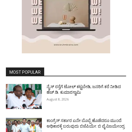
MOST POPULAR
ನೈಸ್ ರಸ್ತೆಗೆ ಟೋಲ್ ಕಟ್ಟಬೇಡಿ; ಜನರಿಗೆ ಕರೆ ನೀಡಿದ
ಹೆಚ್.ಡಿ. ಕುಮಾರಸ್ವಾಮಿ
August 8, 2026
ಕಾಂಗ್ರೆಸ್ ಸರ್ಕಾರ ಏನೇ ಬೊಬ್ಬೆ ಹೊಡೆದರೂ ಮುಂದೆ
ಅಧಿಕಾರಕ್ಕೆ ಬರುವುದು ಬಿಜೆಪಿಯೇ: ಬಿ ವೈ ವಿಜಯೇಂದ್ರ