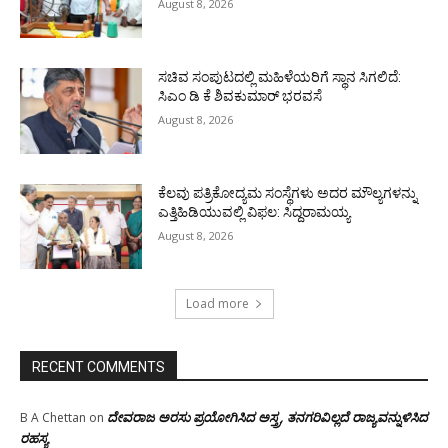
August 8, 2026
ಸಚಿವ ಸಂಪುಟದಲ್ಲಿ ಮಹಿಳೆಯರಿಗೆ ಸ್ಥಾನ ಸಿಗಲಿದೆ:
ಸಿಎಂ ಡಿ ಕೆ ಶಿವಕುಮಾರ್ ಭರವಸೆ
August 8, 2026
ಕೆಲವು ಪತ್ರಿಕೋದ್ಯಮ ಸಂಸ್ಥೆಗಳು ಅದರ ಮೌಲ್ಯಗಳನ್ನು
ಎತ್ತಿಹಿಡಿಯುವಲ್ಲಿ ವಿಫಲ: ಸಿದ್ದರಾಮಯ್ಯ
August 8, 2026
Load more
RECENT COMMENTS
ದೇವರಾಜ ಅರಸು ಪ್ರಯೋಗಿಸಿದ ಅಸ್ತ್ರ, ತನಗರಿವಿಲ್ಲದೆ ರಾಜ್ಯವನ್ನುಳಿಸಿದ
B A Chettan
on
ರಹಸ್ಯ