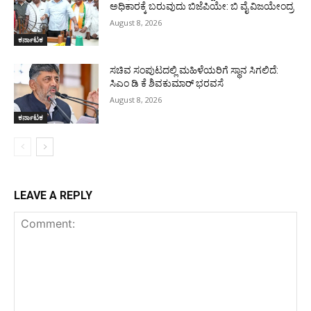
ಅಧಿಕಾರಕ್ಕೆ ಬರುವುದು ಬಿಜೆಪಿಯೇ: ಬಿ ವೈ ವಿಜಯೇಂದ್ರ
August 8, 2026
ಕರ್ನಾಟಕ
ಸಚಿವ ಸಂಪುಟದಲ್ಲಿ ಮಹಿಳೆಯರಿಗೆ ಸ್ಥಾನ ಸಿಗಲಿದೆ:
ಸಿಎಂ ಡಿ ಕೆ ಶಿವಕುಮಾರ್ ಭರವಸೆ
August 8, 2026
ಕರ್ನಾಟಕ
LEAVE A REPLY