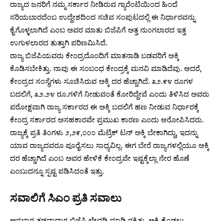
ರಾಜ್ಯದ ಜನರಿಗೆ ನಮ್ಮ ಸರ್ಕಾರ ನೀಡಿರುವ ಗ್ಯಾರೆಂಟಿಯಿಂದ ಹಿಂದೆ
ಸರಿಯಬಾರದೆಂಬ ಉದ್ದೇಶದಿಂದ ಸಚಿವ ಸಂಪುಟದಲ್ಲಿ ಈ ನಿರ್ಧಾರವನ್ನು
ಕೈಗೊಳ್ಳಲಾಗಿದೆ ಎಂಬ ಅವರ ಮಾತು ಬಿಜೆಪಿಗೆ ಅತ್ತ ನುಂಗಲಾರದ ಇತ್ತ
ಉಗುಳಲಾರದ ತುತ್ತಾಗಿ ಪರಿಣಮಿಸಿದೆ.
ರಾಜ್ಯ ಬಿಜೆಪಿಯವರು ಕೇಂದ್ರದೊಂದಿಗೆ ಮಾತನಾಡಿ ಬಡವರಿಗೆ ಅಕ್ಕಿ
ಕೊಡಿಸಬೇಕಿತ್ತು. ನಾವು ಈ ಸಂಬಂಧ ಕೇಂದ್ರಕ್ಕೆ ಮನವಿ ಮಾಡಿದೆವು. ಆದರೆ,
ಕೇಂದ್ರದ ಸಂಸ್ಥೆಗಳು ಸೂಚಿಸಿರುವ ಅಕ್ಕಿ ದರ ಹೆಚ್ಚಾಗಿದೆ. ೩೨.೯೪ ರೂಗಳ
ಬದಲಿಗೆ, ೩೨.೨೪ ರೂ.ಗಳಿಗೆ ನೀಡುವಂತೆ ಕೋರಿದ್ದೇವೆ ಎಂದು ತಿಳಿಸಿದ ಅವರು
ಪರೋಕ್ಷವಾಗಿ ರಾಜ್ಯ ಸರ್ಕಾರದ ಈ ಅಕ್ಕಿ ಬದಲಿಗೆ ಹಣ ನೀಡುವ ನಿರ್ಧಾರಕ್ಕೆ
ಕೇಂದ್ರ ಸರ್ಕಾರದ ಅಸಹಕಾರವೇ ಪ್ರಮುಖ ಕಾರಣ ಎಂದು ಆರೋಪಿಸಿದರು.
ರಾಜ್ಯಕ್ಕೆ ಪ್ರತಿ ತಿಂಗಳು ೨,೨೯,೦೦೦ ಮೆಟ್ರಿಕ್ ಟನ್ ಅಕ್ಕಿ ಬೇಕಾಗಿದ್ದು, ಇದನ್ನು
ಯಾವ ರಾಜ್ಯದವರೂ ಪೂರೈಸಲು ಸಾಧ್ಯವಿಲ್ಲ. ಈಗ ಬೇರೆ ರಾಜ್ಯಗಳಲ್ಲಿಯೂ ಅಕ್ಕಿ
ದರ ಹೆಚ್ಚಾಗಿದೆ ಎಂಬ ಅವರ ಹೇಳಿಕೆ ಕೇಂದ್ರವೇ ಇಷ್ಟಕ್ಕೆಲ್ಲಾ ನೇರ ಹೊಣೆ
ಎಂಬುದನ್ನೂ ಸ್ಪಷ್ಟ ಪಡಿಸಿದಂತೆ ಇತ್ತು.
ಸವಾಲಿಗೆ ಸಿಎಂ ಪ್ರತಿ ಸವಾಲು
ಅನ್ನಭಾಗ್ಯ ತಡವಾದಾಗ ಬಿಜೆಪಿ ಲೇವಡಿ ಮಾಡಿ ನಕ್ಕಿತ್ತು. ಅಕ್ಕಿ ಕೊಡಲು