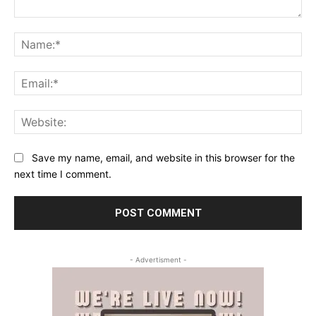
Comment:
Na
Ema
Web
Save my name, email, and website in this browser for the
next time I comment.
- Advertisment -