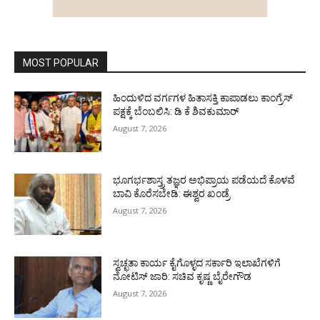
MOST POPULAR
ಹಿಂದುಳಿದ ವರ್ಗಗಳ ಹಿತಾಸಕ್ತಿ ಕಾಪಾಡಲು ಕಾಂಗ್ರೆಸ್
ಪಕ್ಷಕ್ಕೆ ಬೆಂಬಲಿಸಿ: ಡಿ ಕೆ ಶಿವಕುಮಾರ್
August 7, 2026
ಭೂಗರ್ಭಶಾಸ್ತ್ರ ತಜ್ಞರ ಅಭಿಪ್ರಾಯ ಪಡೆಯದೆ ಕೊಳವೆ
ಬಾವಿ ಕೊರೆಸಬೇಡಿ: ಈಶ್ವರ ಖಂಡ್ರೆ
August 7, 2026
ಸ್ವಚ್ಛತಾ ಕಾರ್ಯ ಕೈಗೊಳ್ಳದ ಸರ್ಕಾರಿ ಇಲಾಖೆಗಳಿಗೆ
ನೋಟಿಸ್ ಜಾರಿ: ಸಚಿವ ಕೃಷ್ಣ ಬೈರೇಗೌಡ
August 7, 2026