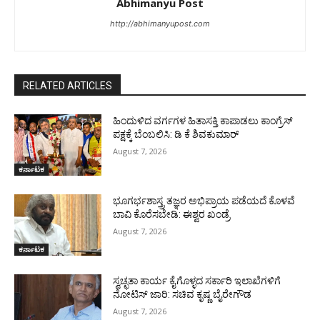
Abhimanyu Post
http://abhimanyupost.com
RELATED ARTICLES
ಹಿಂದುಳಿದ ವರ್ಗಗಳ ಹಿತಾಸಕ್ತಿ ಕಾಪಾಡಲು ಕಾಂಗ್ರೆಸ್
ಪಕ್ಷಕ್ಕೆ ಬೆಂಬಲಿಸಿ: ಡಿ ಕೆ ಶಿವಕುಮಾರ್
August 7, 2026
ಕರ್ನಾಟಕ
ಭೂಗರ್ಭಶಾಸ್ತ್ರ ತಜ್ಞರ ಅಭಿಪ್ರಾಯ ಪಡೆಯದೆ ಕೊಳವೆ
ಬಾವಿ ಕೊರೆಸಬೇಡಿ: ಈಶ್ವರ ಖಂಡ್ರೆ
August 7, 2026
ಕರ್ನಾಟಕ
ಸ್ವಚ್ಛತಾ ಕಾರ್ಯ ಕೈಗೊಳ್ಳದ ಸರ್ಕಾರಿ ಇಲಾಖೆಗಳಿಗೆ
ನೋಟಿಸ್ ಜಾರಿ: ಸಚಿವ ಕೃಷ್ಣ ಬೈರೇಗೌಡ
August 7, 2026