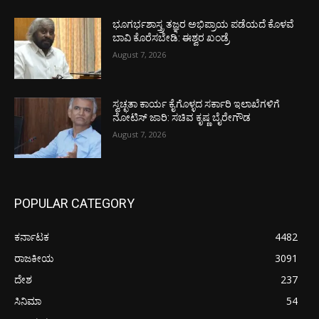
ಭೂಗರ್ಭಶಾಸ್ತ್ರ ತಜ್ಞರ ಅಭಿಪ್ರಾಯ ಪಡೆಯದೆ ಕೊಳವೆ
ಬಾವಿ ಕೊರೆಸಬೇಡಿ: ಈಶ್ವರ ಖಂಡ್ರೆ
August 7, 2026
ಸ್ವಚ್ಛತಾ ಕಾರ್ಯ ಕೈಗೊಳ್ಳದ ಸರ್ಕಾರಿ ಇಲಾಖೆಗಳಿಗೆ
ನೋಟಿಸ್ ಜಾರಿ: ಸಚಿವ ಕೃಷ್ಣ ಬೈರೇಗೌಡ
August 7, 2026
POPULAR CATEGORY
ಕರ್ನಾಟಕ
4482
ರಾಜಕೀಯ
3091
ದೇಶ
237
ಸಿನಿಮಾ
54