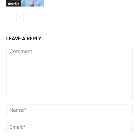
ಕರ್ನಾಟಕ
LEAVE A REPLY
Comment:
Na
Ema