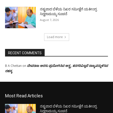
ನಷ್ಟವಾದ ಬೆಳೆಯ ನಿಖರ ಸಮೀಕ್ಷೆಗೆ ಯತೀಂದ್ರ
ಸಿದ್ದರಾಮಯ್ಯ ಸೂಚನೆ
August 7, 2026
Load more
RECENT COMMENTS
ದೇವರಾಜ ಅರಸು ಪ್ರಯೋಗಿಸಿದ ಅಸ್ತ್ರ, ತನಗರಿವಿಲ್ಲದೆ ರಾಜ್ಯವನ್ನುಳಿಸಿದ
B A Chettan
on
ರಹಸ್ಯ
Most Read Articles
ನಷ್ಟವಾದ ಬೆಳೆಯ ನಿಖರ ಸಮೀಕ್ಷೆಗೆ ಯತೀಂದ್ರ
ಸಿದ್ದರಾಮಯ್ಯ ಸೂಚನೆ