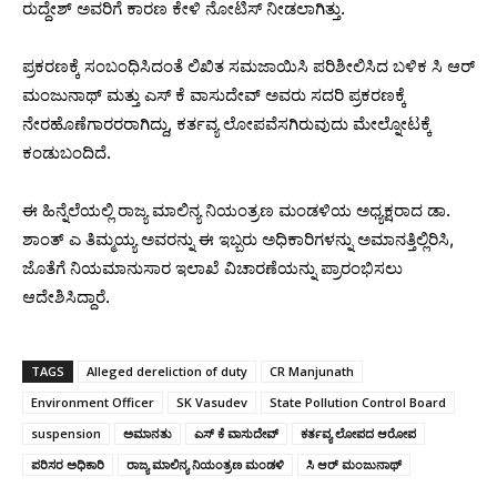
ರುದ್ದೇಶ್‌ ಅವರಿಗೆ ಕಾರಣ ಕೇಳಿ ನೋಟಿಸ್‌ ನೀಡಲಾಗಿತ್ತು.
ಪ್ರಕರಣಕ್ಕೆ ಸಂಬಂಧಿಸಿದಂತೆ ಲಿಖಿತ ಸಮಜಾಯಿಸಿ ಪರಿಶೀಲಿಸಿದ ಬಳಿಕ ಸಿ ಆರ್‌
ಮಂಜುನಾಥ್‌ ಮತ್ತು ಎಸ್‌ ಕೆ ವಾಸುದೇವ್‌ ಅವರು ಸದರಿ ಪ್ರಕರಣಕ್ಕೆ
ನೇರಹೊಣೆಗಾರರರಾಗಿದ್ದು, ಕರ್ತವ್ಯ ಲೋಪವೆಸಗಿರುವುದು ಮೇಲ್ನೋಟಕ್ಕೆ
ಕಂಡುಬಂದಿದೆ.
ಈ ಹಿನ್ನೆಲೆಯಲ್ಲಿ ರಾಜ್ಯ ಮಾಲಿನ್ಯ ನಿಯಂತ್ರಣ ಮಂಡಳಿಯ ಅಧ್ಯಕ್ಷರಾದ ಡಾ.
ಶಾಂತ್‌ ಎ ತಿಮ್ಮಯ್ಯ ಅವರನ್ನು ಈ ಇಬ್ಬರು ಅಧಿಕಾರಿಗಳನ್ನು ಅಮಾನತ್ತಿಲ್ಲಿರಿಸಿ,
ಜೊತೆಗೆ ನಿಯಮಾನುಸಾರ ಇಲಾಖೆ ವಿಚಾರಣೆಯನ್ನು ಪ್ರಾರಂಭಿಸಲು
ಆದೇಶಿಸಿದ್ದಾರೆ.
TAGS
Alleged dereliction of duty
CR Manjunath
Environment Officer
SK Vasudev
State Pollution Control Board
suspension
ಅಮಾನತು
ಎಸ್‌ ಕೆ ವಾಸುದೇವ್‌
ಕರ್ತವ್ಯ ಲೋಪದ ಆರೋಪ
ಪರಿಸರ ಅಧಿಕಾರಿ
ರಾಜ್ಯ ಮಾಲಿನ್ಯ ನಿಯಂತ್ರಣ ಮಂಡಳಿ
ಸಿ ಆರ್‌ ಮಂಜುನಾಥ್‌