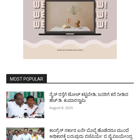
MOST POPULAR
ನೈಸ್ ರಸ್ತೆಗೆ ಟೋಲ್ ಕಟ್ಟಬೇಡಿ; ಜನರಿಗೆ ಕರೆ ನೀಡಿದ
ಹೆಚ್.ಡಿ. ಕುಮಾರಸ್ವಾಮಿ
August 8, 2026
ಕಾಂಗ್ರೆಸ್ ಸರ್ಕಾರ ಏನೇ ಬೊಬ್ಬೆ ಹೊಡೆದರೂ ಮುಂದೆ
ಅಧಿಕಾರಕ್ಕೆ ಬರುವುದು ಬಿಜೆಪಿಯೇ: ಬಿ ವೈ ವಿಜಯೇಂದ್ರ