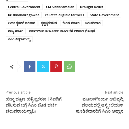
Central Government
CM Siddaramaiah
Drought Relief
Krishnabairegowda
relief to eligible farmers
State Government
ಅರ್ಹ ರೈತರಿಗೆ ಪರಿಹಾರ
ಕೃಷ್ಣಬೈರೇಗೌಡ
ಕೇಂದ್ರ ಸರ್ಕಾರ
ಬರ ಪರಿಹಾರ
ರಾಜ್ಯ ಸರ್ಕಾರ
ಸರ್ಕಾರದಿಂದ ತಲಾ ಎರಡು ಸಾವಿರ ಬೆಳೆ ಪರಿಹಾರ ಘೋಷಣೆ
ಸಿಎಂ ಸಿದ್ದರಾಮಯ್ಯ
Previous article
Next article
ಹೆಣ್ಣು ಭ್ರೂಣ ಹತ್ಯೆ ಪ್ರಕರಣ | ಸಿಐಡಿಗೆ
ಮೂಲಸೌಕರ್ಯ ಅಭಿವೃದ್ಧಿ
ವಹಿಸುವ ಬಗ್ಗೆ ಸಿಎಂ ಜೊತೆ ಚರ್ಚೆ:
ವಲಯದಲ್ಲಿ ಆಸ್ಟ್ರೇಲಿಯನ್
ಚಲುವರಾಯಸ್ವಾಮಿ
ಹೂಡಿಕೆದಾರರಿಗೆ ಸಿಎಂ ಆಹ್ವಾನ