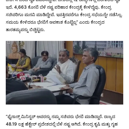
ಇದೆ. 4,663 ಕೋಟಿ ಬೆಳೆ ನಷ್ಟ ಪರಿಹಾರ ಕೇಂದ್ರಕ್ಕೆ ಕೇಳಿದ್ದೆವು. ಕೇಂದ್ರ
ಸಚಿವರಿಗೂ ಮನವಿ ಮಾಡಿದ್ದೇವೆ. ಇವತ್ತಿನವರೆಗೂ ಕೇಂದ್ರ ಸಭೆಯನ್ನೇ ನಡೆಸಿಲ್ಲ.
ಸಮಯ ಕೇಳಿದರೂ ಭೇಟಿಗೆ ಅವಕಾಶ ಕೊಟ್ಟಿಲ್ಲ” ಎಂದು ಕೇಂದ್ರದ
ತಾರತಮ್ಯವನ್ನು ಬಿಚ್ಚಿಟ್ಟರು.
“ಫೈನಾನ್ಸ್ ಮಿನಿಸ್ಟರ್ ಅವರನ್ನು ನಮ್ಮ ಸಚಿವರು ಭೇಟಿ ಮಾಡಿದ್ದಾರೆ. ರಾಜ್ಯದ
48.19 ಲಕ್ಷ ಹೆಕ್ಟೇರ್ ಪ್ರದೇಶದಲ್ಲಿ ಬೆಳೆ ನಷ್ಟ ಆಗಿದೆ. ಕೇಂದ್ರ ಕೃಷಿ ಮತ್ತು ಗೃಹ