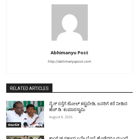
Abhimanyu Post
http://abhimanyupost.com
RELATED ARTICLES
ನೈಸ್ ರಸ್ತೆಗೆ ಟೋಲ್ ಕಟ್ಟಬೇಡಿ; ಜನರಿಗೆ ಕರೆ ನೀಡಿದ
ಹೆಚ್.ಡಿ. ಕುಮಾರಸ್ವಾಮಿ
August 8, 2026
ಕರ್ನಾಟಕ
ಕಾಂಗ್ರೆಸ್ ಸರ್ಕಾರ ಏನೇ ಬೊಬ್ಬೆ ಹೊಡೆದರೂ ಮುಂದೆ