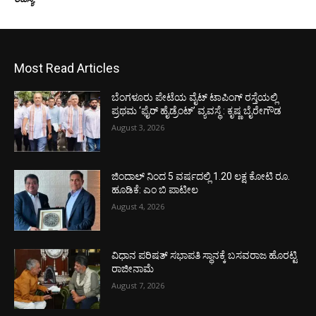
Most Read Articles
ಬೆಂಗಳೂರು ಪೇಟೆಯ ವೈಟ್ ಟಾಪಿಂಗ್ ರಸ್ತೆಯಲ್ಲಿ
ಪ್ರಥಮ ‘ಫೈರ್ ಹೈಡ್ರೆಂಟ್’ ವ್ಯವಸ್ಥೆ : ಕೃಷ್ಣ ಬೈರೇಗೌಡ
August 3, 2026
ಜಿಂದಾಲ್ ನಿಂದ 5 ವರ್ಷದಲ್ಲಿ 1.20 ಲಕ್ಷ ಕೋಟಿ ರೂ.
ಹೂಡಿಕೆ: ಎಂ ಬಿ ಪಾಟೀಲ
August 4, 2026
ವಿಧಾನ ಪರಿಷತ್ ಸಭಾಪತಿ ಸ್ಥಾನಕ್ಕೆ ಬಸವರಾಜ ಹೊರಟ್ಟಿ
ರಾಜೀನಾಮೆ
August 7, 2026