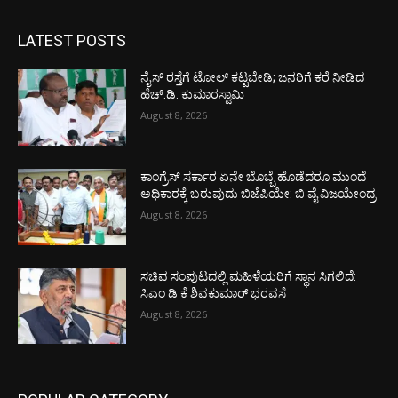
LATEST POSTS
ನೈಸ್ ರಸ್ತೆಗೆ ಟೋಲ್ ಕಟ್ಟಬೇಡಿ; ಜನರಿಗೆ ಕರೆ ನೀಡಿದ
ಹೆಚ್.ಡಿ. ಕುಮಾರಸ್ವಾಮಿ
August 8, 2026
ಕಾಂಗ್ರೆಸ್ ಸರ್ಕಾರ ಏನೇ ಬೊಬ್ಬೆ ಹೊಡೆದರೂ ಮುಂದೆ
ಅಧಿಕಾರಕ್ಕೆ ಬರುವುದು ಬಿಜೆಪಿಯೇ: ಬಿ ವೈ ವಿಜಯೇಂದ್ರ
August 8, 2026
ಸಚಿವ ಸಂಪುಟದಲ್ಲಿ ಮಹಿಳೆಯರಿಗೆ ಸ್ಥಾನ ಸಿಗಲಿದೆ:
ಸಿಎಂ ಡಿ ಕೆ ಶಿವಕುಮಾರ್ ಭರವಸೆ
August 8, 2026