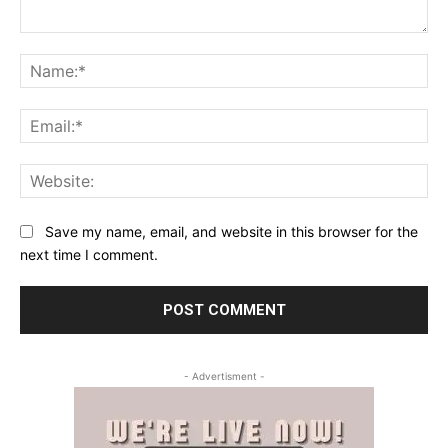
Comment:
Na
Ema
Web
Save my name, email, and website in this browser for the
next time I comment.
- Advertisment -