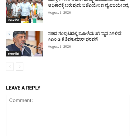
ಅಧಿಕಾರಕ್ಕೆ ಬರುವುದು ಬಿಜೆಪಿಯೇ: ಬಿ ವೈ ವಿಜಯೇಂದ್ರ
August 8, 2026
ಕರ್ನಾಟಕ
ಸಚಿವ ಸಂಪುಟದಲ್ಲಿ ಮಹಿಳೆಯರಿಗೆ ಸ್ಥಾನ ಸಿಗಲಿದೆ:
ಸಿಎಂ ಡಿ ಕೆ ಶಿವಕುಮಾರ್ ಭರವಸೆ
August 8, 2026
ಕರ್ನಾಟಕ
LEAVE A REPLY