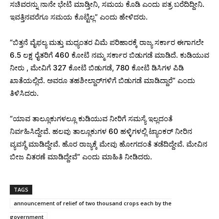
ಸಚಿವರನ್ನು ನಾನೇ ಭೇಟಿ ಮಾಡ್ತೀನಿ, ಸಮಯ ಕೊಡಿ ಎಂದು ಪತ್ರ ಬರೆದಿದ್ದೀನಿ.
ಇವತ್ತಿನವರೆಗೂ ಸಮಯ ಕೊಟ್ಟಿಲ್ಲ” ಎಂದು ಹೇಳಿದರು.
“ಬಿತ್ತನೆ ವೈಫಲ್ಯ ಮತ್ತು ಮಧ್ಯಂತರ ವಿಮೆ ಪರಿಹಾರಕ್ಕೆ ರಾಜ್ಯ ಸರ್ಕಾರ ಈಗಾಗಲೇ
6.5 ಲಕ್ಷ ರೈತರಿಗೆ 460 ಕೋಟಿ ನಮ್ಮ ಸರ್ಕಾರ ಬಿಡುಗಡೆ ಮಾಡಿದೆ. ಕುಡಿಯುವ
ನೀರು , ಮೇವಿಗೆ 327 ಕೋಟಿ ಬಿಡುಗಡೆ, 780 ಕೋಟಿ ಡಿಸಿಗಳ ಪಿಡಿ
ಖಾತೆಯಲ್ಲಿದೆ. ಅವರೂ ತಹಶೀಲ್ದಾರ್‌ಗಳಿಗೆ ಬಿಡುಗಡೆ ಮಾಡಿದ್ದಾರೆ” ಎಂದು
ತಿಳಿಸಿದರು.
“ಯಾವ ತಾಲ್ಲೂಕುಗಳಲ್ಲೂ ಕುಡಿಯುವ ನೀರಿಗೆ ಸಮಸ್ಯೆ ಇಲ್ಲದಂತೆ
ನಿರ್ವಹಿಸಿದ್ದೇವೆ. ಹಲವು ತಾಲ್ಲೂಕುಗಳ 60 ಹಳ್ಳಿಗಳಲ್ಲಿ ಟ್ಯಾಂಕರ್ ನೀರಿನ
ವ್ಯವಸ್ಥೆ ಮಾಡಿದ್ದೇವೆ. ಹೊರ ರಾಜ್ಯಕ್ಕೆ ಮೇವು ಹೋಗದಂತೆ ತಡೆದಿದ್ದೇವೆ. ಮೇವಿನ‌
ಬೀಜ ವಿತರಣೆ ಮಾಡಿದ್ದೇವೆ” ಎಂದು ಮಾಹಿತಿ ನೀಡಿದರು.
TAGS
announcement of relief of two thousand crops each by the
government