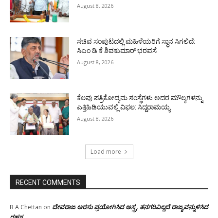
August 8, 2026
ಸಚಿವ ಸಂಪುಟದಲ್ಲಿ ಮಹಿಳೆಯರಿಗೆ ಸ್ಥಾನ ಸಿಗಲಿದೆ:
ಸಿಎಂ ಡಿ ಕೆ ಶಿವಕುಮಾರ್ ಭರವಸೆ
August 8, 2026
ಕೆಲವು ಪತ್ರಿಕೋದ್ಯಮ ಸಂಸ್ಥೆಗಳು ಅದರ ಮೌಲ್ಯಗಳನ್ನು
ಎತ್ತಿಹಿಡಿಯುವಲ್ಲಿ ವಿಫಲ: ಸಿದ್ದರಾಮಯ್ಯ
August 8, 2026
Load more
RECENT COMMENTS
ದೇವರಾಜ ಅರಸು ಪ್ರಯೋಗಿಸಿದ ಅಸ್ತ್ರ, ತನಗರಿವಿಲ್ಲದೆ ರಾಜ್ಯವನ್ನುಳಿಸಿದ
B A Chettan
on
ರಹಸ್ಯ