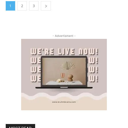
1
2
3
- Advertisment -