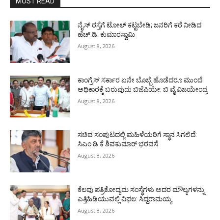
MOST READ
ನೈಸ್ ರಸ್ತೆಗೆ ಟೋಲ್ ಕಟ್ಟಬೇಡಿ; ಜನರಿಗೆ ಕರೆ ನೀಡಿದ
ಹೆಚ್.ಡಿ. ಕುಮಾರಸ್ವಾಮಿ
August 8, 2026
ಕಾಂಗ್ರೆಸ್ ಸರ್ಕಾರ ಏನೇ ಬೊಬ್ಬೆ ಹೊಡೆದರೂ ಮುಂದೆ
ಅಧಿಕಾರಕ್ಕೆ ಬರುವುದು ಬಿಜೆಪಿಯೇ: ಬಿ ವೈ ವಿಜಯೇಂದ್ರ
August 8, 2026
ಸಚಿವ ಸಂಪುಟದಲ್ಲಿ ಮಹಿಳೆಯರಿಗೆ ಸ್ಥಾನ ಸಿಗಲಿದೆ:
ಸಿಎಂ ಡಿ ಕೆ ಶಿವಕುಮಾರ್ ಭರವಸೆ
August 8, 2026
ಕೆಲವು ಪತ್ರಿಕೋದ್ಯಮ ಸಂಸ್ಥೆಗಳು ಅದರ ಮೌಲ್ಯಗಳನ್ನು
ಎತ್ತಿಹಿಡಿಯುವಲ್ಲಿ ವಿಫಲ: ಸಿದ್ದರಾಮಯ್ಯ
August 8, 2026