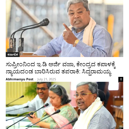
ಕರ್ನಾಟಕ
ಸುಪ್ರೀಂನಿಂದ ಇ.ಡಿ ಅರ್ಜಿ ವಜಾ, ಕೇಂದ್ರದ ಕಪಾಳಕ್ಕೆ
ನ್ಯಾಯದಂಡ ಬಾರಿಸಿರುವ ತಪರಾಕಿ: ಸಿದ್ದರಾಮಯ್ಯ
Abhimanyu Post
-
July 21, 2025
0