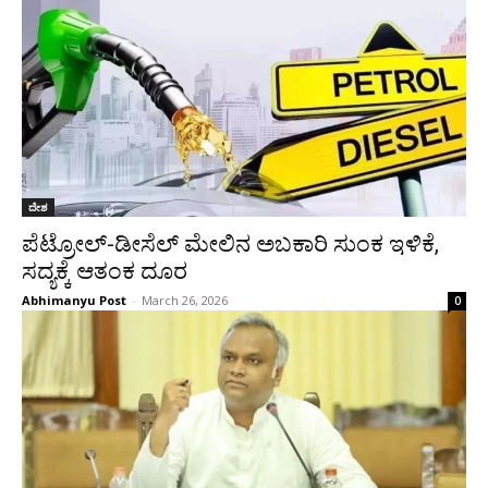
ದೇಶ
ಪೆಟ್ರೋಲ್-ಡೀಸೆಲ್ ಮೇಲಿನ ಅಬಕಾರಿ ಸುಂಕ ಇಳಿಕೆ,
ಸದ್ಯಕ್ಕೆ ಆತಂಕ ದೂರ
Abhimanyu Post
-
March 26, 2026
0