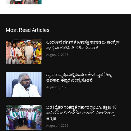
Most Read Articles
ಹಿಂದುಳಿದ ವರ್ಗಗಳ ಹಿತಾಸಕ್ತಿ ಕಾಪಾಡಲು ಕಾಂಗ್ರೆಸ್
ಪಕ್ಷಕ್ಕೆ ಬೆಂಬಲಿಸಿ: ಡಿ ಕೆ ಶಿವಕುಮಾರ್
August 7, 2026
ಗ್ರಾ.ಪಂ.ವ್ಯಾಪ್ತಿಯಲ್ಲಿ ಪಿಒಪಿ ಗಣೇಶ ಸ್ಥಾಪನೆಗಿಲ್ಲ
ಅವಕಾಶ: ಈಶ್ವರ ಖಂಡ್ರೆ ಸೂಚನೆ
August 6, 2026
ಬರ | ರೈತರ ಸಂಕಷ್ಟಕ್ಕೆ ಸರ್ಕಾರ ಸ್ಪಂದಿಸಿ, ತಕ್ಷಣ 10
ಸಾವಿರ ಕೋಟಿ ಬಿಡುಗಡೆ ಮಾಡಲಿ: ವಿಜಯೇಂದ್ರ
ಆಗ್ರಹ
August 4, 2026