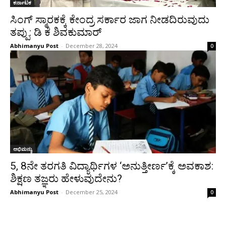
ಕರ್ನಾಟಕ
ಸಿಂಗ್ ಸ್ಮಾರಕಕ್ಕೆ ಕೇಂದ್ರ ಸರ್ಕಾರ ಜಾಗ ನೀಡದಿರುವುದು
ತಪ್ಪು: ಡಿ ಕೆ ಶಿವಕುಮಾರ್
Abhimanyu Post
-
December 28, 2024
0
ಅಭಿಮನ್ಯು
5, 8ನೇ ತರಗತಿ ವಿದ್ಯಾರ್ಥಿಗಳ ‘ಅನುತ್ತೀರ್ಣ’ಕ್ಕೆ ಅವಕಾಶ:
ಶಿಕ್ಷಣ ತಜ್ಞರು ಹೇಳುವುದೇನು?
Abhimanyu Post
-
December 25, 2024
0