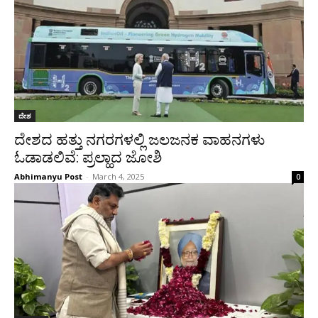
ದೇಶ
ದೇಶದ ಹತ್ತು ನಗರಗಳಲ್ಲಿ ಜಲಜನಕ ವಾಹನಗಳು
ಓಡಾಡಲಿವೆ: ಪ್ರಲ್ಹಾದ ಜೋಶಿ
Abhimanyu Post
-
March 4, 2025
0