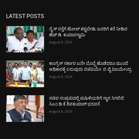
LATEST POSTS
ನೈಸ್ ರಸ್ತೆಗೆ ಟೋಲ್ ಕಟ್ಟಬೇಡಿ; ಜನರಿಗೆ ಕರೆ ನೀಡಿದ
ಹೆಚ್.ಡಿ. ಕುಮಾರಸ್ವಾಮಿ
August 8, 2026
ಕಾಂಗ್ರೆಸ್ ಸರ್ಕಾರ ಏನೇ ಬೊಬ್ಬೆ ಹೊಡೆದರೂ ಮುಂದೆ
ಅಧಿಕಾರಕ್ಕೆ ಬರುವುದು ಬಿಜೆಪಿಯೇ: ಬಿ ವೈ ವಿಜಯೇಂದ್ರ
August 8, 2026
ಸಚಿವ ಸಂಪುಟದಲ್ಲಿ ಮಹಿಳೆಯರಿಗೆ ಸ್ಥಾನ ಸಿಗಲಿದೆ:
ಸಿಎಂ ಡಿ ಕೆ ಶಿವಕುಮಾರ್ ಭರವಸೆ
August 8, 2026