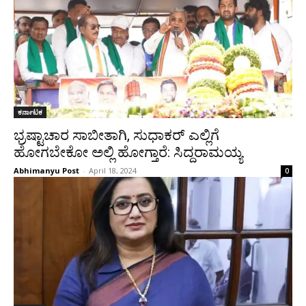
ಕರ್ನಾಟಕ
ಭ್ರಷ್ಟಾಚಾರ ಸಾಬೀತಾಗಿ, ಸುಧಾಕರ್ ಎಲ್ಲಿಗೆ
ಹೋಗಬೇಕೋ ಅಲ್ಲಿ ಹೋಗ್ತಾರೆ: ಸಿದ್ದರಾಮಯ್ಯ
Abhimanyu Post
-
April 18, 2024
0