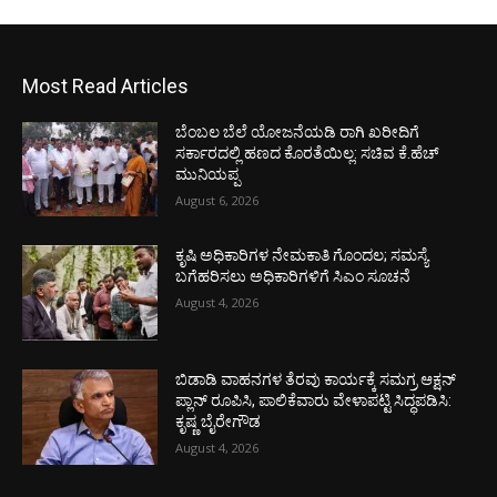
Most Read Articles
ಬೆಂಬಲ ಬೆಲೆ ಯೋಜನೆಯಡಿ ರಾಗಿ ಖರೀದಿಗೆ
ಸರ್ಕಾರದಲ್ಲಿ ಹಣದ ಕೊರತೆಯಿಲ್ಲ: ಸಚಿವ ಕೆ.ಹೆಚ್
ಮುನಿಯಪ್ಪ
August 6, 2026
ಕೃಷಿ ಅಧಿಕಾರಿಗಳ ನೇಮಕಾತಿ ಗೊಂದಲ; ಸಮಸ್ಯೆ
ಬಗೆಹರಿಸಲು ಅಧಿಕಾರಿಗಳಿಗೆ ಸಿಎಂ ಸೂಚನೆ
August 4, 2026
ಬಿಡಾಡಿ ವಾಹನಗಳ ತೆರವು ಕಾರ್ಯಕ್ಕೆ ಸಮಗ್ರ ಆಕ್ಷನ್
ಪ್ಲಾನ್ ರೂಪಿಸಿ, ಪಾಲಿಕೆವಾರು ವೇಳಾಪಟ್ಟಿ ಸಿದ್ಧಪಡಿಸಿ:
ಕೃಷ್ಣ ಬೈರೇಗೌಡ
August 4, 2026