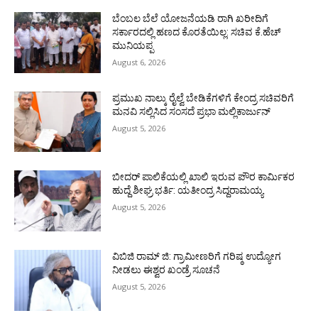
ಬೆಂಬಲ ಬೆಲೆ ಯೋಜನೆಯಡಿ ರಾಗಿ ಖರೀದಿಗೆ
ಸರ್ಕಾರದಲ್ಲಿ ಹಣದ ಕೊರತೆಯಿಲ್ಲ: ಸಚಿವ ಕೆ.ಹೆಚ್
ಮುನಿಯಪ್ಪ
August 6, 2026
ಪ್ರಮುಖ ನಾಲ್ಕು ರೈಲ್ವೆ ಬೇಡಿಕೆಗಳಿಗೆ ಕೇಂದ್ರ ಸಚಿವರಿಗೆ
ಮನವಿ ಸಲ್ಲಿಸಿದ ಸಂಸದೆ ಪ್ರಭಾ ಮಲ್ಲಿಕಾರ್ಜುನ್
August 5, 2026
ಬೀದರ್ ಪಾಲಿಕೆಯಲ್ಲಿ ಖಾಲಿ ಇರುವ ಪೌರ ಕಾರ್ಮಿಕರ
ಹುದ್ದೆ ಶೀಘ್ರ ಭರ್ತಿ: ಯತೀಂದ್ರ ಸಿದ್ದರಾಮಯ್ಯ
August 5, 2026
ವಿಬಿಜಿ ರಾಮ್ ಜಿ: ಗ್ರಾಮೀಣರಿಗೆ ಗರಿಷ್ಠ ಉದ್ಯೋಗ
ನೀಡಲು ಈಶ್ವರ ಖಂಡ್ರೆ ಸೂಚನೆ
August 5, 2026