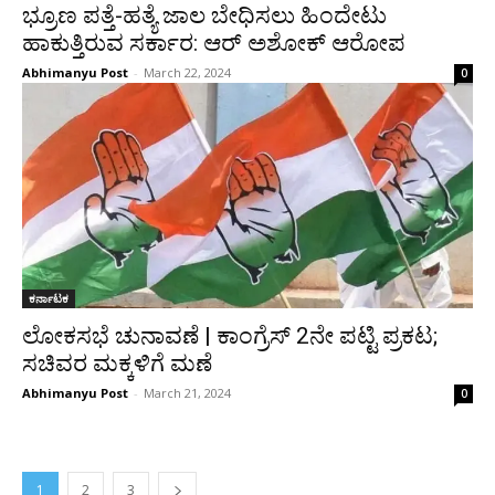
ಭ್ರೂಣ ಪತ್ತೆ-ಹತ್ಯೆ ಜಾಲ ಬೇಧಿಸಲು ಹಿಂದೇಟು
ಹಾಕುತ್ತಿರುವ ಸರ್ಕಾರ: ಆರ್‌ ಅಶೋಕ್‌ ಆರೋಪ
Abhimanyu Post
-
March 22, 2024
0
ಕರ್ನಾಟಕ
‌ಲೋಕಸಭೆ ಚುನಾವಣೆ | ಕಾಂಗ್ರೆಸ್‌ 2ನೇ ಪಟ್ಟಿ ಪ್ರಕಟ;
ಸಚಿವರ ಮಕ್ಕಳಿಗೆ ಮಣೆ
Abhimanyu Post
-
March 21, 2024
0
1
2
3