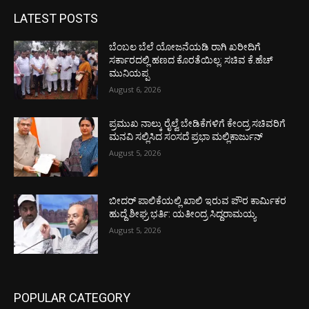
LATEST POSTS
ಬೆಂಬಲ ಬೆಲೆ ಯೋಜನೆಯಡಿ ರಾಗಿ ಖರೀದಿಗೆ
ಸರ್ಕಾರದಲ್ಲಿ ಹಣದ ಕೊರತೆಯಿಲ್ಲ: ಸಚಿವ ಕೆ.ಹೆಚ್
ಮುನಿಯಪ್ಪ
August 6, 2026
ಪ್ರಮುಖ ನಾಲ್ಕು ರೈಲ್ವೆ ಬೇಡಿಕೆಗಳಿಗೆ ಕೇಂದ್ರ ಸಚಿವರಿಗೆ
ಮನವಿ ಸಲ್ಲಿಸಿದ ಸಂಸದೆ ಪ್ರಭಾ ಮಲ್ಲಿಕಾರ್ಜುನ್
August 5, 2026
ಬೀದರ್ ಪಾಲಿಕೆಯಲ್ಲಿ ಖಾಲಿ ಇರುವ ಪೌರ ಕಾರ್ಮಿಕರ
ಹುದ್ದೆ ಶೀಘ್ರ ಭರ್ತಿ: ಯತೀಂದ್ರ ಸಿದ್ದರಾಮಯ್ಯ
August 5, 2026
POPULAR CATEGORY